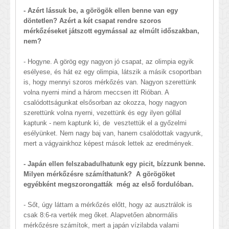
- Azért lássuk be, a görögök ellen benne van egy
döntetlen? Azért a két csapat rendre szoros
mérkőzéseket játszott egymással az elmúlt időszakban,
nem?
- Hogyne. A görög egy nagyon jó csapat, az olimpia egyik
esélyese, és hát ez egy olimpia, látszik a másik csoportban
is, hogy mennyi szoros mérkőzés van. Nagyon szerettünk
volna nyerni mind a három meccsen itt Rióban. A
csalódottságunkat elsősorban az okozza, hogy nagyon
szerettünk volna nyerni, vezettünk és egy ilyen góllal
kaptunk - nem kaptunk ki, de vesztettük el a győzelmi
esélyünket. Nem nagy baj van, hanem csalódottak vagyunk,
mert a vágyainkhoz képest mások lettek az eredmények.
- Japán ellen felszabadulhatunk egy picit, bízzunk benne.
Milyen mérkőzésre számíthatunk? A görögöket
egyébként megszorongatták még az első fordulóban.
- Sőt, úgy láttam a mérkőzés előtt, hogy az ausztrálok is
csak 8:6-ra verték meg őket. Alapvetően abnormális
mérkőzésre számítok, mert a japán vízilabda valami