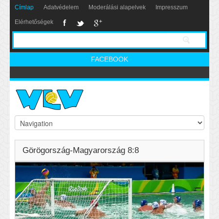
Címlap
Adatvédelem
Moderálási alapelvek
Impresszum
Elérhetőségek
FACEBOOK
Görögország-Magyarország 8:8