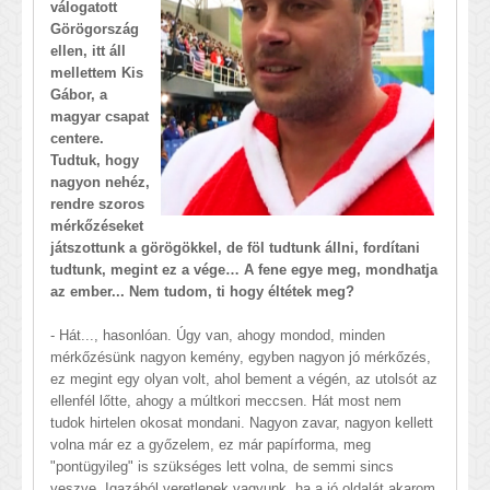
válogatott
Görögország
ellen, itt áll
mellettem Kis
Gábor, a
magyar csapat
centere.
Tudtuk, hogy
nagyon nehéz,
rendre szoros
mérkőzéseket
játszottunk a görögökkel, de föl tudtunk állni, fordítani
tudtunk, megint ez a vége… A fene egye meg, mondhatja
az ember... Nem tudom, ti hogy éltétek meg?
- Hát..., hasonlóan. Úgy van, ahogy mondod, minden
mérkőzésünk nagyon kemény, egyben nagyon jó mérkőzés,
ez megint egy olyan volt, ahol bement a végén, az utolsót az
ellenfél lőtte, ahogy a múltkori meccsen. Hát most nem
tudok hirtelen okosat mondani. Nagyon zavar, nagyon kellett
volna már ez a győzelem, ez már papírforma, meg
"pontügyileg" is szükséges lett volna, de semmi sincs
veszve. Igazából veretlenek vagyunk, ha a jó oldalát akarom