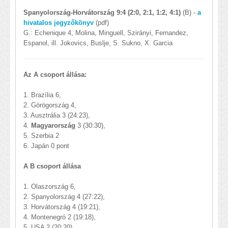
Spanyolország-Horvátország 9:4 (2:0, 2:1, 1:2, 4:1)
(B) -
a
hivatalos jegyzőkönyv
(pdf)
G.: Echenique 4, Molina, Minguell, Szirányi, Fernandez,
Espanol, ill. Jokovics, Buslje, S. Sukno, X. Garcia
Az A csoport állása:
1. Brazília 6,
2. Görögország 4,
3. Ausztrália 3 (24:23),
4.
Magyarország
3 (30:30),
5. Szerbia 2
6. Japán 0 pont
A B csoport állása
1. Olaszország 6,
2. Spanyolország 4 (27:22),
3. Horvátország 4 (19:21),
4. Montenegró 2 (19:18),
5. USA 2 (20:20),