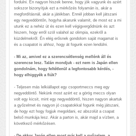
fordulni. Én nagyon hiszek benne, hogy jók vagyunk és azért
sokszor bizonyítjuk ezt a mérkőzés folyamán is, akár a
megfordításnál, akár a játékban. Ennél jobban kell játszani
egy negyeddöntőn, hogyha akarunk valamit, de most ez a mi
utunk ez a nehéz út és ezen kell végigvergődnünk és azt
hiszem, hogy erről szól valahol az olimpia, ezekről a
küzdelmekről. Én elég erősnek gondolom saját magamat is
és a csapatot is ahhoz, hogy át fogunk ezen lendülni.
- Mi az, amivel ez a szerencsétlenség mellénk áll és
szerencse lesz. Talán mondjuk - ezt nem is Japán ellen
gondolnám, hogy feltétlenül a legfontosabb kérdés, -
hogy elhiggyék a fiúk?
- Teljesen más lelkiállapot egy csoportmeccs meg egy
negyeddöntő. Nekünk most azért ez a görög meccs olyan
volt egy kicsit, mint egy negyeddöntő, hiszen nagyon akartuk
a győzelmet és nagyon jó csapatokkal fogunk még játszani,
de hogy ezt hogy fogjuk megoldani, ez abszolút a csapat
belső munkája lesz. Akár a parton is, akár majd a vízben, a
következő mérkőzésen.
- De akkor Japán ellen most már kell a győzelem, a