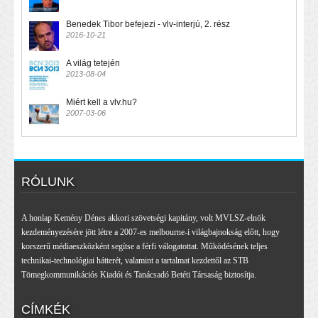
Benedek Tibor befejezi - vlv-interjú, 2. rész
2016-10-21
A világ tetején
2013-08-04
Miért kell a vlv.hu?
2007-03-06
RÓLUNK
A honlap Kemény Dénes akkori szövetségi kapitány, volt MVLSZ-elnök
kezdeményezésére jött létre a 2007-es melbourne-i világbajnokság előtt, hogy
korszerű médiaeszközként segítse a férfi válogatottat. Működésének teljes
technikai-technológiai hátterét, valamint a tartalmat kezdettől az STB
Tömegkommunikációs Kiadói és Tanácsadó Betéti Társaság biztosítja.
CÍMKÉK