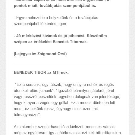
pontok miatt, továbbjutás szempontjából is.
- Egyre nehezebb a helyzetünk és a továbbjutás
szempontjából létkérdés, igen.
- Jó mérkőzést kívánok és jó pihenést. Köszönöm
szépen az értékelést Benedek Tibornak.
(Lejegyezte: Zsigmond Orsi)
BENEDEK TIBOR az MTI-nek:
"Ez a sorsunk, úgy látszik, hogy ennyire nehéz és rögös
úton kell előre jutnunk". "Igazából bármilyen játékról, jóról
vagy rosszról beszélünk, egyetlen dolognak van jelentősége,
hogy ki nyer a végén egy góllal. Ez a meccs döntetlen lett
most, ez nekünk rossz, úgyhogy nincs ezen mit
túlmagyarázni".
A szakember szerint hasonlóan kiélezett meccsek várnak
még az együttesre, így a játékosainak ezt kell átfordítaniuk a