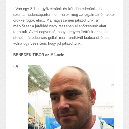
- Van egy 8:7-es győzelmünk és két döntetlenünk - ha itt,
ezen a medenceparton nem halok meg az izgalmaktól, akkor
örökké fogok élni... Ma nagyszerűen játszottunk, a
mérkőzést a játékidő nagy részében ellenőrzésünk alatt
tartottuk. Azért nagyon jó, hogy kiegyenlítettünk azzal az
utolsó másodperces góllal, mert rendkívül kiábrándító lett
volna úgy veszíteni, hogy jól játszottunk.
BENEDEK TIBOR az M4-nek:
- A