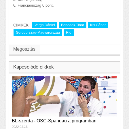
6. Franciaország 0 pont.
CÍMKÉK:
Varga Dániel
Benedek Tibor
Kis Gábor
Görögország-Magyarország
Rió
Megosztás
Kapcsolódó cikkek
BL-szerda - OSC-Spandau a programban
2022.01.11.