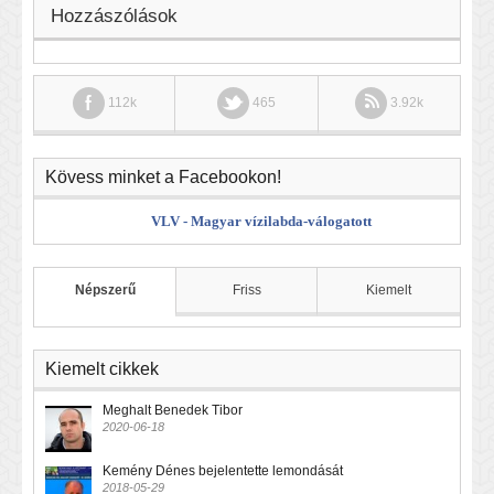
Hozzászólások
112k
465
3.92k
Kövess minket a Facebookon!
VLV - Magyar vízilabda-válogatott
Népszerű
Friss
Kiemelt
Kiemelt cikkek
Meghalt Benedek Tibor
2020-06-18
Kemény Dénes bejelentette lemondását
2018-05-29