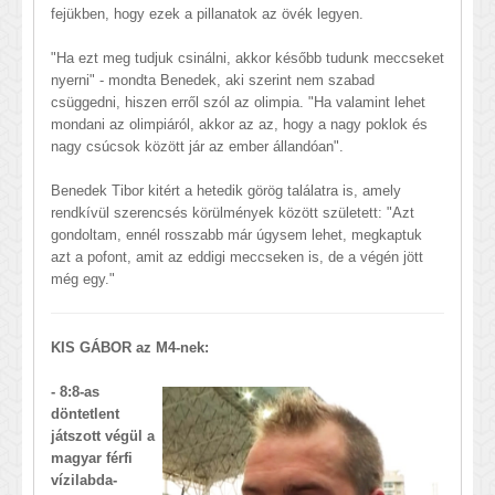
fejükben, hogy ezek a pillanatok az övék legyen.
"Ha ezt meg tudjuk csinálni, akkor később tudunk meccseket
nyerni" - mondta Benedek, aki szerint nem szabad
csüggedni, hiszen erről szól az olimpia. "Ha valamint lehet
mondani az olimpiáról, akkor az az, hogy a nagy poklok és
nagy csúcsok között jár az ember állandóan".
Benedek Tibor kitért a hetedik görög találatra is, amely
rendkívül szerencsés körülmények között született: "Azt
gondoltam, ennél rosszabb már úgysem lehet, megkaptuk
azt a pofont, amit az eddigi meccseken is, de a végén jött
még egy."
KIS GÁBOR az M4-nek:
- 8:8-as
döntetlent
játszott végül a
magyar férfi
vízilabda-