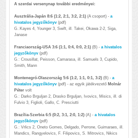
A szerdai versenynap további eredményei:
Ausztrália-Japán 8:6 (1:2, 2:1, 3:2, 2:1)
(A csoport) -
a
hivatalos jegyzőkönyv
(pdf)
G.:Kayes 4, Younger 3, Swift, ill. Takei, Okawa 2-2, Siga,
Janase
Franciaország-USA 3:6 (1:1, 0:4, 0:0, 2:1)
(B) -
a hivatalos
jegyzőkönyv
(pdf)
G.: Crousillat, Peisson, Camarasa, ill. Samuels 3, Cupido,
Smith, Mann
Montenegró-Olaszország 5:6 (1:2, 1:1, 0:1, 3:2)
(B) -
a
hivatalos jegyzőkönyv
(pdf) - az egyik játékvezető
Molnár
Péter
volt
G.: Darko Brguljan 2, Drasko Brguljan, Ivovics, Misics, ill. di
Fulvio 3, Figlioli, Gallo, C. Presciutti
Brazília-Szerbia 6:5 (0:2, 3:1, 2:0, 1:2)
(A) -
a hivatalos
jegyzőkönyv
(pdf)
G.: Vrlics 2, Oneto Gomes, Delgado, Perrone, Guimaraes, ill.
Mandics, Rangyelovics, F. Filipovics, S. Mitrovics, Nikics