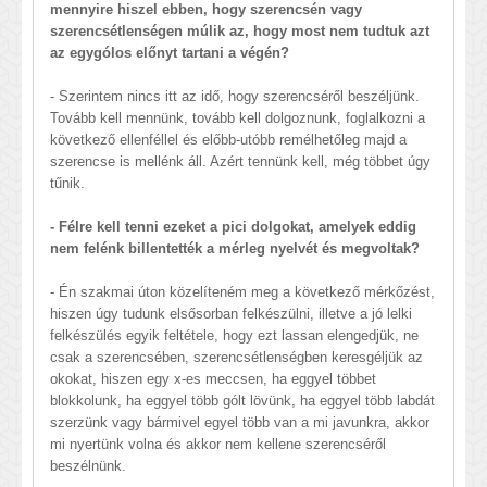
mennyire hiszel ebben, hogy szerencsén vagy
szerencsétlenségen múlik az, hogy most nem tudtuk azt
az egygólos előnyt tartani a végén?
- Szerintem nincs itt az idő, hogy szerencséről beszéljünk.
Tovább kell mennünk, tovább kell dolgoznunk, foglalkozni a
következő ellenféllel és előbb-utóbb remélhetőleg majd a
szerencse is mellénk áll. Azért tennünk kell, még többet úgy
tűnik.
- Félre kell tenni ezeket a pici dolgokat, amelyek eddig
nem felénk billentették a mérleg nyelvét és megvoltak?
- Én szakmai úton közelíteném meg a következő mérkőzést,
hiszen úgy tudunk elsősorban felkészülni, illetve a jó lelki
felkészülés egyik feltétele, hogy ezt lassan elengedjük, ne
csak a szerencsében, szerencsétlenségben keresgéljük az
okokat, hiszen egy x-es meccsen, ha eggyel többet
blokkolunk, ha eggyel több gólt lövünk, ha eggyel több labdát
szerzünk vagy bármivel egyel több van a mi javunkra, akkor
mi nyertünk volna és akkor nem kellene szerencséről
beszélnünk.