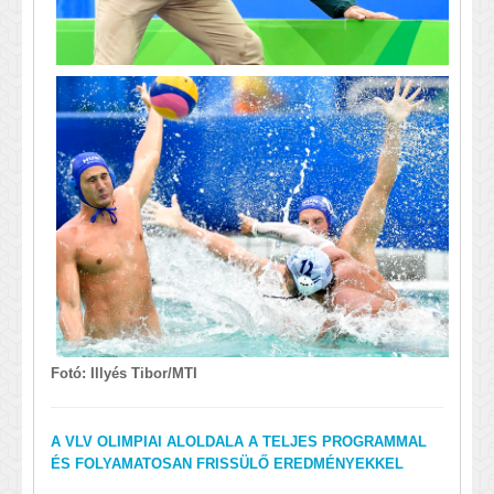
Fotó: Illyés Tibor/MTI
A VLV OLIMPIAI ALOLDALA A TELJES PROGRAMMAL
ÉS FOLYAMATOSAN FRISSÜLŐ EREDMÉNYEKKEL