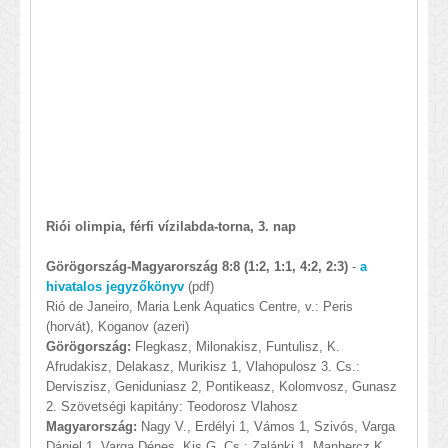
Riói olimpia, férfi vízilabda-torna, 3. nap
Görögország-Magyarország 8:8 (1:2, 1:1, 4:2, 2:3)
-
a
hivatalos jegyzőkönyv
(pdf)
Rió de Janeiro, Maria Lenk Aquatics Centre, v.: Peris
(horvát), Koganov (azeri)
Görögország:
Flegkasz, Milonakisz, Funtulisz, K.
Afrudakisz, Delakasz, Murikisz 1, Vlahopulosz 3. Cs.:
Derviszisz, Geniduniasz 2, Pontikeasz, Kolomvosz, Gunasz
2. Szövetségi kapitány: Teodorosz Vlahosz
Magyarország:
Nagy V., Erdélyi 1, Vámos 1, Szivós, Varga
Dániel 1, Varga Dénes, Kis G. Cs.: Zalánki 1, Manhercz K.,