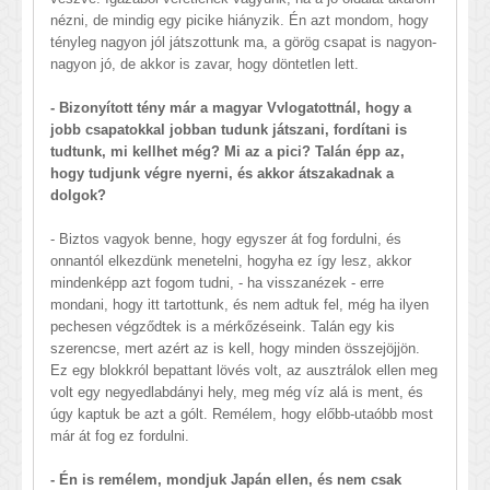
nézni, de mindig egy picike hiányzik. Én azt mondom, hogy
tényleg nagyon jól játszottunk ma, a görög csapat is nagyon-
nagyon jó, de akkor is zavar, hogy döntetlen lett.
- Bizonyított tény már a magyar Vvlogatottnál, hogy a
jobb csapatokkal jobban tudunk játszani, fordítani is
tudtunk, mi kellhet még? Mi az a pici? Talán épp az,
hogy tudjunk végre nyerni, és akkor átszakadnak a
dolgok?
- Biztos vagyok benne, hogy egyszer át fog fordulni, és
onnantól elkezdünk menetelni, hogyha ez így lesz, akkor
mindenképp azt fogom tudni, - ha visszanézek - erre
mondani, hogy itt tartottunk, és nem adtuk fel, még ha ilyen
pechesen végződtek is a mérkőzéseink. Talán egy kis
szerencse, mert azért az is kell, hogy minden összejöjjön.
Ez egy blokkról bepattant lövés volt, az ausztrálok ellen meg
volt egy negyedlabdányi hely, meg még víz alá is ment, és
úgy kaptuk be azt a gólt. Remélem, hogy előbb-utaóbb most
már át fog ez fordulni.
- Én is remélem, mondjuk Japán ellen, és nem csak