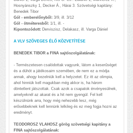
Hosnyánszky 1, Decker Á., Hárai 3. Szövetségi kapitány:
Benedek Tibor
Gól - emberelőnyből:
3/9, ill. 3/12
Gól - ötméteresből:
1/1, ill. -
Kipontozódott:
Derviszisz, Delakasz, ill. Varga Dániel
A VLV SZÖVEGES ÉLŐ KÖZVETÍTÉSE
BENEDEK TIBOR a FINA sajtószolgálatának:
- Természetesen csalódottak vagyunk, látom a keserűséget
és a dühöt a játékosaim szemében, de nem ez a módja
annak, ahogy kezelniük kell a helyzetet. Ez itt az olimpia,
ahol hinniük kell magukban még akkor is, ha három
döntetlent játszottak. Csak azok a csapatok érvényesülnek,
amelyeknél az akarat és a hit nem gyengül. Fel kell
készülnünk arra, hogy még nehezebb lesz, még
erősebbeknek kell lennünk lelkileg és ez meg fogja hozni az
eredményt.
TEODOROSZ VLAHOSZ görög szövetségi kapitány a
FINA sajtószolgálatának: