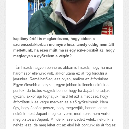
kapitány úrtól is megkérdezem, hogy ebben a
szerencsefaktorban mennyire hisz, amely eddig nem állt
mellettünk, ha ezen múlt ma is egy icike-picikét az, hogy
meglegyen a győzelem a végén?
- Én hiszek nagyon benne és abban is hiszek, hogy ha már
háromszor ellenünk volt, akkor utána ez át fog fordulni a
javunkra. Remélhetőleg lesz olyan, amikor ez átfordulhat.
Egyre élesebb a helyzet, egyre jobban kellenek nekünk a
pontok, de biztos vagyok benne, hogy ha Japánt le tudjuk
győzni, akkor úgí foghatjuk majd fel azt a meccset, hogy
átfordítottuk és végre megvan az első győzelmünk. Nem
úgy, hogy Japánt persze, hogy megverjük, hanem igenis
nekünk most Japánt meg kell verni, mert senki nem verte
meg biztosan Japánt. Mindenki szenvedett velük, nekünk is
nehéz lesz, de meg lehet ott az első két pontunk és át fog ez