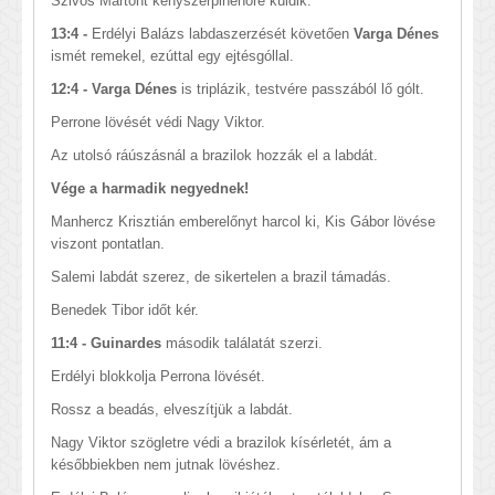
Szivós Mártont kényszerpihenőre küldik.
13:4 -
Erdélyi Balázs labdaszerzését követően
Varga Dénes
ismét remekel, ezúttal egy ejtésgóllal.
12:4 - Varga Dénes
is triplázik, testvére passzából lő gólt.
Perrone lövését védi Nagy Viktor.
Az utolsó ráúszásnál a brazilok hozzák el a labdát.
Vége a harmadik negyednek!
Manhercz Krisztián emberelőnyt harcol ki, Kis Gábor lövése
viszont pontatlan.
Salemi labdát szerez, de sikertelen a brazil támadás.
Benedek Tibor időt kér.
11:4 - Guinardes
második találatát szerzi.
Erdélyi blokkolja Perrona lövését.
Rossz a beadás, elveszítjük a labdát.
Nagy Viktor szögletre védi a brazilok kísérletét, ám a
későbbiekben nem jutnak lövéshez.