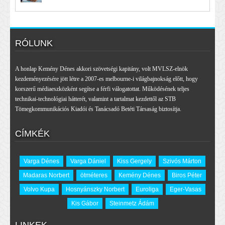
RÓLUNK
A honlap Kemény Dénes akkori szövetségi kapitány, volt MVLSZ-elnök
kezdeményezésére jött létre a 2007-es melbourne-i világbajnokság előtt, hogy
korszerű médiaeszközként segítse a férfi válogatottat. Működésének teljes
technikai-technológiai hátterét, valamint a tartalmat kezdettől az STB
Tömegkommunikációs Kiadói és Tanácsadó Betéti Társaság biztosítja.
CÍMKÉK
Varga Dénes
Varga Dániel
Kiss Gergely
Szivós Márton
Madaras Norbert
ötméteres
Kemény Dénes
Biros Péter
Volvo Kupa
Hosnyánszky Norbert
Euroliga
Eger-Vasas
Kis Gábor
Steinmetz Ádám