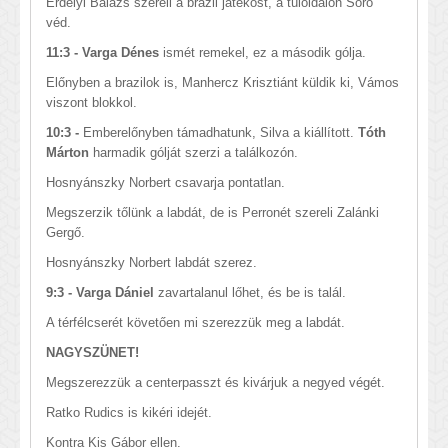
Erdélyi Balázs szereli a brazil játékost, a túloldalon Soro
véd.
11:3 - Varga Dénes
ismét remekel, ez a második gólja.
Előnyben a brazilok is, Manhercz Krisztiánt küldik ki, Vámos
viszont blokkol.
10:3 -
Emberelőnyben támadhatunk, Silva a kiállított.
Tóth
Márton
harmadik gólját szerzi a találkozón.
Hosnyánszky Norbert csavarja pontatlan.
Megszerzik tőlünk a labdát, de is Perronét szereli Zalánki
Gergő.
Hosnyánszky Norbert labdát szerez.
9:3 - Varga Dániel
zavartalanul lőhet, és be is talál.
A térfélcserét követően mi szerezzük meg a labdát.
NAGYSZÜNET!
Megszerezzük a centerpasszt és kivárjuk a negyed végét.
Ratko Rudics is kikéri idejét.
Kontra Kis Gábor ellen.