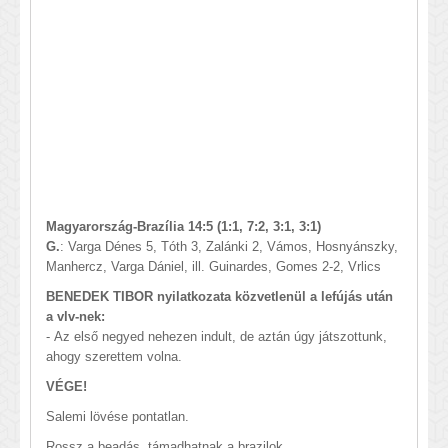
Magyarország-Brazília 14:5 (1:1, 7:2, 3:1, 3:1)
G.
: Varga Dénes 5, Tóth 3, Zalánki 2, Vámos, Hosnyánszky,
Manhercz, Varga Dániel, ill. Guinardes, Gomes 2-2, Vrlics
BENEDEK TIBOR nyilatkozata közvetlenül a lefújás után
a vlv-nek:
-
Az első negyed nehezen indult, de aztán úgy játszottunk,
ahogy szerettem volna.
VÉGE!
Salemi lövése pontatlan.
Rossz a beadás, támadhatnak a brazilok.