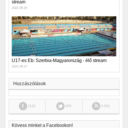
stream
2021.09.19.
U17-es Eb: Szerbia-Magyarország - élő stream
2021.09.17.
Hozzászólások
112k
465
3.92k
Kövess minket a Facebookon!