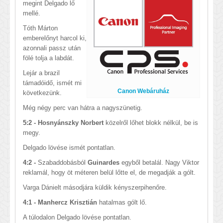
megint Delgado lő
mellé.
Tóth Márton
emberelőnyt harcol ki,
azonnali passz után
fölé tolja a labdát.
Lejár a brazil
támadóidő, ismét mi
Canon Webáruház
következünk.
Még négy perc van hátra a nagyszünetig.
5:2 - Hosnyánszky Norbert
közelről lőhet blokk nélkül, be is
megy.
Delgado lövése ismét pontatlan.
4:2 -
Szabaddobásból
Guinardes
egyből betalál. Nagy Viktor
reklamál, hogy öt méteren belül lőtte el, de megadják a gólt.
Varga Dánielt másodjára küldik kényszerpihenőre.
4:1 - Manhercz Krisztián
hatalmas gólt lő.
A túlodalon Delgado lövése pontatlan.