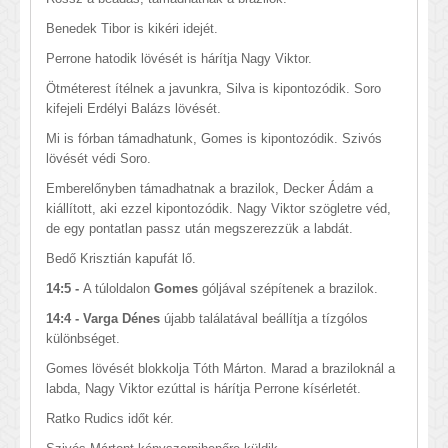
Benedek Tibor is kikéri idejét.
Perrone hatodik lövését is hárítja Nagy Viktor.
Ötméterest ítélnek a javunkra, Silva is kipontozódik. Soro
kifejeli Erdélyi Balázs lövését.
Mi is fórban támadhatunk, Gomes is kipontozódik. Szivós
lövését védi Soro.
Emberelőnyben támadhatnak a brazilok, Decker Ádám a
kiállított, aki ezzel kipontozódik. Nagy Viktor szögletre véd,
de egy pontatlan passz után megszerezzük a labdát.
Bedő Krisztián kapufát lő.
14:5 -
A túloldalon
Gomes
góljával szépítenek a bra
zilok.
14:4 - Varga Dénes
újabb találatával beállítja a tízgólos
különbséget.
Gomes lövését blokkolja Tóth Márton. Marad a braziloknál a
labda, Nagy Viktor ezúttal is hárítja Perrone kísérletét.
Ratko Rudics időt kér.