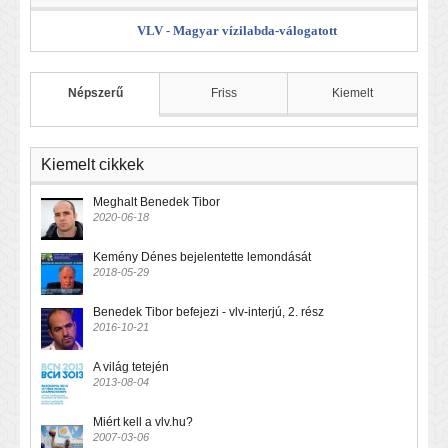
VLV - Magyar vízilabda-válogatott
Népszerű
Friss
Kiemelt
Kiemelt cikkek
Meghalt Benedek Tibor
2020-06-18
Kemény Dénes bejelentette lemondását
2018-05-29
Benedek Tibor befejezi - vlv-interjú, 2. rész
2016-10-21
A világ tetején
2013-08-04
Miért kell a vlv.hu?
2007-03-06