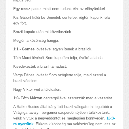
kapus véd.
Egy rossz passz miatt nem tudunk élni az előnyünkkel.
Kis Gábort küldi be Benedek centerbe, rögtön kapunk róla
egy fórt.
Brazil kapufa után mi következünk.
Megjön a közönség hangja.
1:1 - Gomes
lövésével egyenlítenek a brazilok.
Tóth Marci lövését Soro kapufára tolja, övéké a labda.
Kivédekeztük a brazil támadást.
Varga Dénes lövését Soro szögletre tolja, majd szerel a
brazil védelem.
Nagy Viktor véd a túloldalon.
1:0- Tóth Márton
centergóljával szerezzük meg a vezetést.
A Ratko Rudics által irányított brazil válogatottal legutóbb a
Világliga tavalyi, bergamói szuperdöntőjében találkoztunk,
velük vívtuk a negyeddöntőt és meglepően könnyedén,
16:3-
ra nyertünk
. Ekkora különbség ma valószínűleg nem lesz az