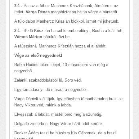
3:1 -
Passz a fához Manhercz Krisztiánnak, ötméteres az
ítélet.
Varga Dénes
magabiztosan hajtja végre a büntetőt.
A túloldalon Manhercz Kriszián blokkol, ismét mi jöhetünk.
2:1 -
Bedő Krisztián harcol ki emberelőnyt, Rocha a kiállított,
Vámos Márton
hátulról lövi be.
A ráúszásnál Manhercz Krisztián hozza el a labdát.
Vége az első negyednek!
Ratko Rudics kikéri idejét, 13 másodperc van még a
negyedből.
Zalánki szabaddobásból lő, Soro véd.
Egy támadásnyi idő maradt a negyedből.
Varga Dánielt kiállítják, így előnyben támadhatnak a brazilok.
Nagy Viktor véd, miénk a labda.
Elvesszük a labdát, másfél perc még a szünetig.
Delgado ziccerben, Nagy Viktor hárít, időt kérünk.
Decker Ádám teszi be húzásra Kis Gábornak, de a brazil