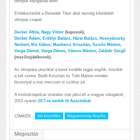
olimpiai házigazda ellen.
Emlékeztetőül a Benedek Tibor által nemrég kihirdetett
olimpiai csapat:
Decker Attila
,
Nagy Viktor
(kapusok),
Decker Ádám
,
Erdélyi Balázs
,
Hárai Balázs
,
Hosnyánszky
Norbert
,
Kis Gábor
,
Manhercz Krisztián
,
Szivós Márton
,
Varga Dániel
,
Varga Dénes
,
Vámos Márton
,
Zalánki Gergő
(mezőnyjátékosok).
Az olimpiára utazókat a keret korábbi tagjai segítik, közülük
a két center, Bedő Krisztián és Tóth Márton minden
bizonnyal a mai meccsen is szóhoz jut.
A miskolctapolcai strandon már játszott a magyar válogatott,
2015 nyarán
10:7-re vertük itt Ausztráliát
.
CÍMKÉK:
élő közvetítés
Magyarország-Brazília
Megosztás