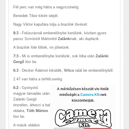
Fél perc van még hátra a nagyszünetig.
Benedek Tibor kikéri idejét.
Nagy Viktor kapufára tolja a brazilok lövését.
8:3 -
Felúszásnál emberelőnybe kerülünk, közben gyors
passz Szivóstól Mártontól
Zalánk
inak, aki duplázik.
A brazilok fölé lőtték, mi jöhetünk.
7:3 -
Mi is emberelőnybe kerülünk, sok lóba után
Zalánki
Gergő
lövi be.
6:3
- Decker Ádámot kiküldik,
Vrlics
talál be emberelőnyből.
2.47 van hátra a térfélcseréig.
6:2 -
Gyönyörű
A mérkőzésen készült vlv-fotók
magyar támadás után
minőségét a
Camera Kft
-nek
Zalánki Gergő
köszönhetjük.
önzetlen, átteszi a bal
oldalra,
Tóth Márton
lövi be.
A másik oldalon