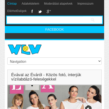
Címlap
Adatvédelem
Moderálási alapelvek
Impresszum
Elérhetőségek
FACEBOOK
Évával az Éváról - Közös fotó, interjúk
vízilabdázó-feleségekkel