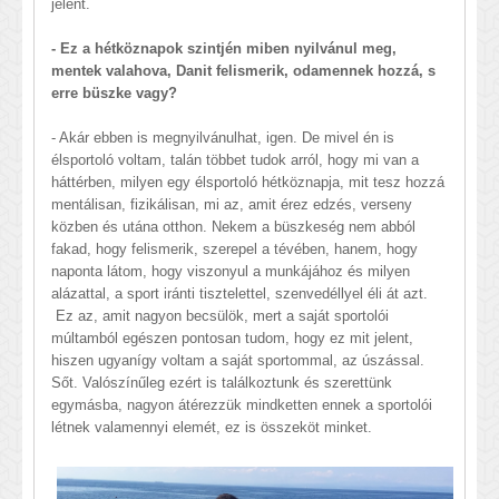
jelent.
- Ez a hétköznapok szintjén miben nyilvánul meg,
mentek valahova, Danit felismerik, odamennek hozzá, s
erre büszke vagy?
- Akár ebben is megnyilvánulhat, igen. De mivel én is
élsportoló voltam, talán többet tudok arról, hogy mi van a
háttérben, milyen egy élsportoló hétköznapja, mit tesz hozzá
mentálisan, fizikálisan, mi az, amit érez edzés, verseny
közben és utána otthon. Nekem a büszkeség nem abból
fakad, hogy felismerik, szerepel a tévében, hanem, hogy
naponta látom, hogy viszonyul a munkájához és milyen
alázattal, a sport iránti tisztelettel, szenvedéllyel éli át azt.
Ez az, amit nagyon becsülök, mert a saját sportolói
múltamból egészen pontosan tudom, hogy ez mit jelent,
hiszen ugyanígy voltam a saját sportommal, az úszással.
Sőt. Valószínűleg ezért is találkoztunk és szerettünk
egymásba, nagyon átérezzük mindketten ennek a sportolói
létnek valamennyi elemét, ez is összeköt minket.