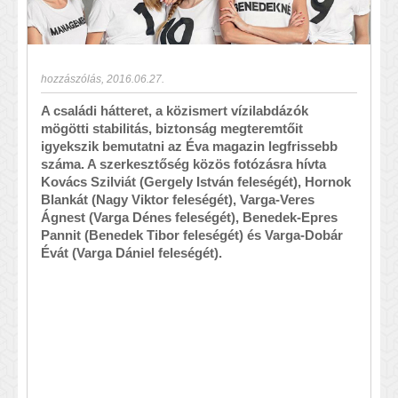
hozzászólás
,
2016.06.27.
A családi hátteret, a közismert vízilabdázók
mögötti stabilitás, biztonság megteremtőit
igyekszik bemutatni az Éva magazin legfrissebb
száma. A szerkesztőség közös fotózásra hívta
Kovács Szilviát (Gergely István feleségét), Hornok
Blankát (Nagy Viktor feleségét), Varga-Veres
Ágnest (Varga Dénes feleségét), Benedek-Epres
Pannit (Benedek Tibor feleségét) és Varga-Dobár
Évát (Varga Dániel feleségét).