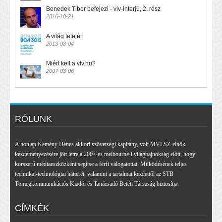
Benedek Tibor befejezi - vlv-interjú, 2. rész
2016-10-21
A világ tetején
2013-08-04
Miért kell a vlv.hu?
2007-03-06
RÓLUNK
A honlap Kemény Dénes akkori szövetségi kapitány, volt MVLSZ-elnök
kezdeményezésére jött létre a 2007-es melbourne-i világbajnokság előtt, hogy
korszerű médiaeszközként segítse a férfi válogatottat. Működésének teljes
technikai-technológiai hátterét, valamint a tartalmat kezdettől az STB
Tömegkommunikációs Kiadói és Tanácsadó Betéti Társaság biztosítja.
CÍMKÉK