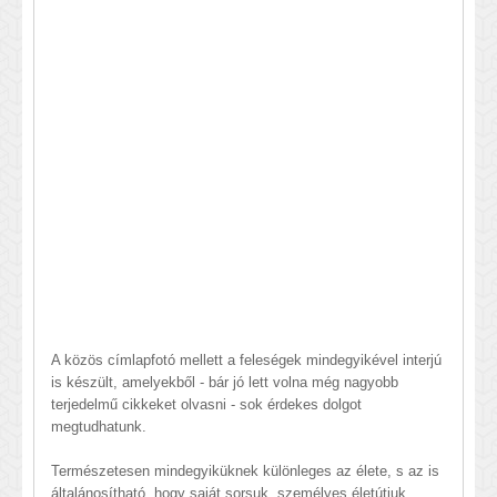
A közös címlapfotó mellett a feleségek mindegyikével interjú
is készült, amelyekből - bár jó lett volna még nagyobb
terjedelmű cikkeket olvasni - sok érdekes dolgot
megtudhatunk.
Természetesen mindegyiküknek különleges az élete, s az is
általánosítható, hogy saját sorsuk, személyes életútjuk