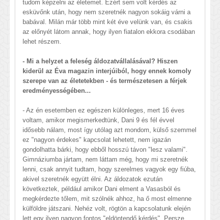
tudom képzelni az életemet. Ezért sem volt kérdés az
esküvőnk után, hogy nem szeretnék nagyon sokáig várni a
babával. Milán már több mint két éve velünk van, és csakis
az előnyét látom annak, hogy ilyen fiatalon ekkora csodában
lehet részem.
- Mi a helyzet a feleség áldozatvállalásával? Hiszen
kiderül az Éva magazin interjúiból, hogy ennek komoly
szerepe van az életetekben - és természetesen a férjek
eredményességében...
- Az én esetemben ez egészen különleges, mert 16 éves
voltam, amikor megismerkedtünk, Dani 9 és fél évvel
idősebb nálam, most így utólag azt mondom, külső szemmel
ez "nagyon érdekes" kapcsolat lehetett, nem igazán
gondolhatta bárki, hogy ebből hosszú távon "lesz valami".
Gimnáziumba jártam, nem láttam még, hogy mi szeretnék
lenni, csak annyit tudtam, hogy szerelmes vagyok egy fiúba,
akivel szeretnék együtt élni. Az áldozatok ezután
következtek, például amikor Dani elment a Vasasból és
megkérdezte tőlem, mit szólnék ahhoz, ha ő most elmenne
külföldre játszani. Nehéz volt, rögtön a kapcsolatunk elején
lett egy ilyen nagyon fontos "eldöntendő kérdés". Persze,