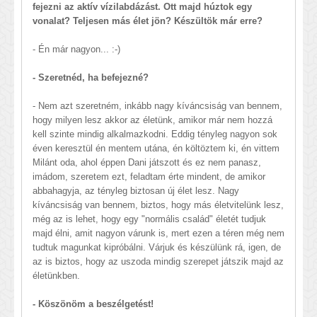
fejezni az aktív vízilabdázást. Ott majd húztok egy
vonalat? Teljesen más élet jön? Készültök már erre?
- Én már nagyon... :-)
- Szeretnéd, ha befejezné?
- Nem azt szeretném, inkább nagy kíváncsiság van bennem,
hogy milyen lesz akkor az életünk, amikor már nem hozzá
kell szinte mindig alkalmazkodni. Eddig tényleg nagyon sok
éven keresztül én mentem utána, én költöztem ki, én vittem
Milánt oda, ahol éppen Dani játszott és ez nem panasz,
imádom, szeretem ezt, feladtam érte mindent, de amikor
abbahagyja, az tényleg biztosan új élet lesz. Nagy
kíváncsiság van bennem, biztos, hogy más életvitelünk lesz,
még az is lehet, hogy egy "normális család" életét tudjuk
majd élni, amit nagyon várunk is, mert ezen a téren még nem
tudtuk magunkat kipróbálni. Várjuk és készülünk rá, igen, de
az is biztos, hogy az uszoda mindig szerepet játszik majd az
életünkben.
- Köszönöm a beszélgetést!