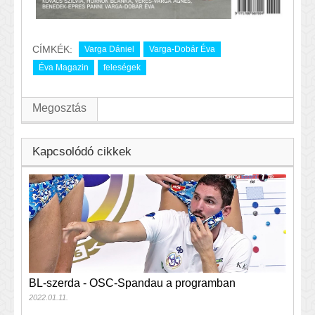
CÍMKÉK:
Varga Dániel
Varga-Dobár Éva
Éva Magazin
feleségek
Megosztás
Kapcsolódó cikkek
BL-szerda - OSC-Spandau a programban
2022.01.11.