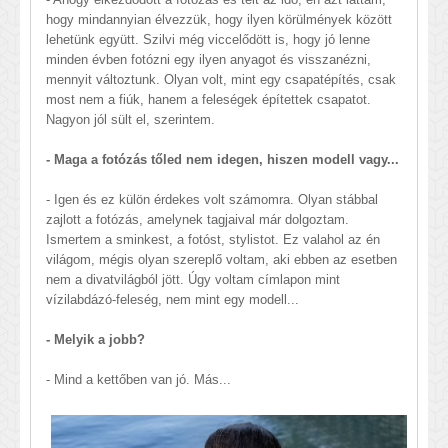
hogy mindannyian élvezzük, hogy ilyen körülmények között
lehetünk együtt. Szilvi még viccelődött is, hogy jó lenne
minden évben fotózni egy ilyen anyagot és visszanézni,
mennyit változtunk. Olyan volt, mint egy csapatépítés, csak
most nem a fiúk, hanem a feleségek építettek csapatot.
Nagyon jól sült el, szerintem.
- Maga a fotózás tőled nem idegen, hiszen modell vagy...
- Igen és ez külön érdekes volt számomra. Olyan stábbal
zajlott a fotózás, amelynek tagjaival már dolgoztam.
Ismertem a sminkest, a fotóst, stylistot. Ez valahol az én
világom, mégis olyan szereplő voltam, aki ebben az esetben
nem a divatvilágból jött. Úgy voltam címlapon mint
vízilabdázó-feleség, nem mint egy modell...
- Melyik a jobb?
- Mind a kettőben van jó. Más...