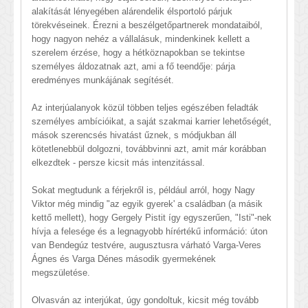
alakítását lényegében alárendelik élsportoló párjuk
törekvéseinek. Érezni a beszélgetőpartnerek mondataiból,
hogy nagyon nehéz a vállalásuk, mindenkinek kellett a
szerelem érzése, hogy a hétköznapokban se tekintse
személyes áldozatnak azt, ami a fő teendője: párja
eredményes munkájának segítését.
Az interjúalanyok közül többen teljes egészében feladták
személyes ambícióikat, a saját szakmai karrier lehetőségét,
mások szerencsés hivatást űznek, s módjukban áll
kötetlenebbül dolgozni, továbbvinni azt, amit már korábban
elkezdtek - persze kicsit más intenzitással.
Sokat megtudunk a férjekről is, például arról, hogy Nagy
Viktor még mindig "az egyik gyerek' a családban (a másik
kettő mellett), hogy Gergely Pistit így egyszerűen, "Isti"-nek
hívja a felesége és a legnagyobb hírértékű információ: úton
van Bendegúz testvére, augusztusra várható Varga-Veres
Ágnes és Varga Dénes második gyermekének
megszületése.
Olvasván az interjúkat, úgy gondoltuk, kicsit még tovább