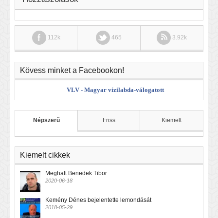
112k
465
3.92k
Kövess minket a Facebookon!
VLV - Magyar vízilabda-válogatott
Népszerű
Friss
Kiemelt
Kiemelt cikkek
Meghalt Benedek Tibor
2020-06-18
Kemény Dénes bejelentette lemondását
2018-05-29