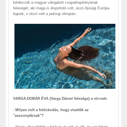
kérdezzük a magyar válogatott csapatkapitányának
feleségét, aki maga is élsportoló volt, úszó ifjúsági Európa-
bajnok, s részt vett a pekingi olimpián.
VARGA-DOBÁR ÉVA (Varga Dániel felesége) a vlv-nek:
- Milyen volt a fotózkodás, hogy viselték az
"asszonytársak"?
- Ahogy elkezdődött a fotózás és telt az idő, én azt láttam,