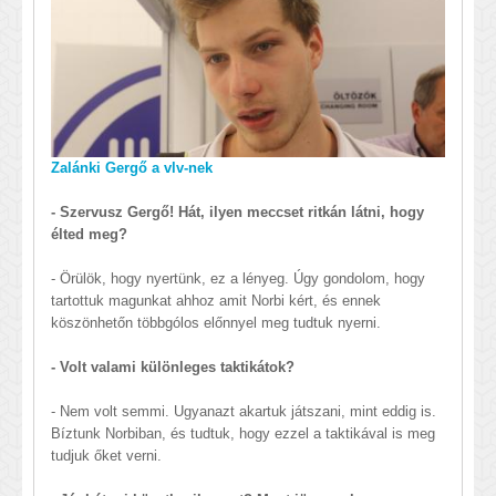
Zalánki Gergő a vlv-nek
- Szervusz Gergő! Hát, ilyen meccset ritkán látni, hogy
élted meg?
- Örülök, hogy nyertünk, ez a lényeg. Úgy gondolom, hogy
tartottuk magunkat ahhoz amit Norbi kért, és ennek
köszönhetőn többgólos előnnyel meg tudtuk nyerni.
- Volt valami különleges taktikátok?
- Nem volt semmi. Ugyanazt akartuk játszani, mint eddig is.
Bíztunk Norbiban, és tudtuk, hogy ezzel a taktikával is meg
tudjuk őket verni.