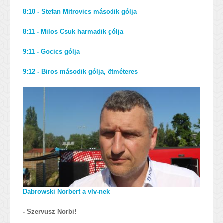
8:10 - Stefan Mitrovics második gólja
8:11 - Milos Csuk harmadik gólja
9:11 - Gocics gólja
9:12 - Biros második gólja, ötméteres
Dabrowski Norbert a vlv-nek
- Szervusz Norbi!