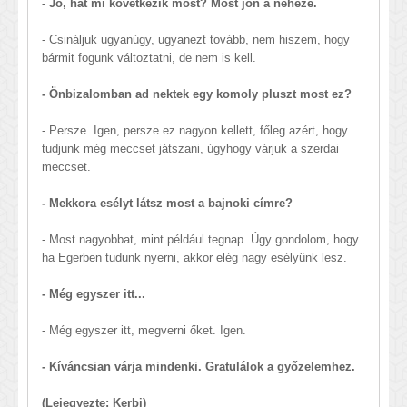
- Jó, hát mi következik most? Most jön a neheze.
- Csináljuk ugyanúgy, ugyanezt tovább, nem hiszem, hogy
bármit fogunk változtatni, de nem is kell.
- Önbizalomban ad nektek egy komoly pluszt most ez?
- Persze. Igen, persze ez nagyon kellett, főleg azért, hogy
tudjunk még meccset játszani, úgyhogy várjuk a szerdai
meccset.
- Mekkora esélyt látsz most a bajnoki címre?
- Most nagyobbat, mint például tegnap. Úgy gondolom, hogy
ha Egerben tudunk nyerni, akkor elég nagy esélyünk lesz.
- Még egyszer itt...
- Még egyszer itt, megverni őket. Igen.
- Kíváncsian várja mindenki. Gratulálok a győzelemhez.
(Lejegyezte: Kerbi)