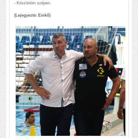
- Köszönöm szépen.
(Lejegyezte: Enikő)