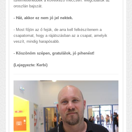
türelmetlenebbek a következő meccsen. Megcibáltuk az
oroszlán bajszát.
- Hát, akkor ez nem jó jel nektek.
- Most főjön az ő fejük, de arra kell felkészítenem a
csapatomat, hogy a rájátszásban az a csapat, amelyik
veszít, mindig harapósabb.
- Köszönöm szépen, gratulálok, jó pihenést!
(Lejegyezte: Kerbi)