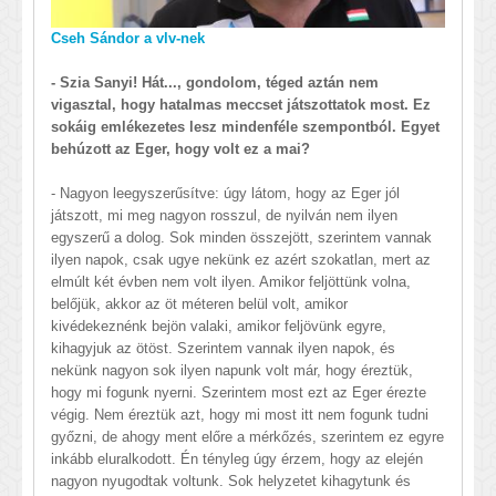
Cseh Sándor a vlv-nek
- Szia Sanyi! Hát..., gondolom, téged aztán nem
vigasztal, hogy hatalmas meccset játszottatok most. Ez
sokáig emlékezetes lesz mindenféle szempontból. Egyet
behúzott az Eger, hogy volt ez a mai?
- Nagyon leegyszerűsítve: úgy látom, hogy az Eger jól
játszott, mi meg nagyon rosszul, de nyilván nem ilyen
egyszerű a dolog. Sok minden összejött, szerintem vannak
ilyen napok, csak ugye nekünk ez azért szokatlan, mert az
elmúlt két évben nem volt ilyen. Amikor feljöttünk volna,
belőjük, akkor az öt méteren belül volt, amikor
kivédekeznénk bejön valaki, amikor feljövünk egyre,
kihagyjuk az ötöst. Szerintem vannak ilyen napok, és
nekünk nagyon sok ilyen napunk volt már, hogy éreztük,
hogy mi fogunk nyerni. Szerintem most ezt az Eger érezte
végig. Nem éreztük azt, hogy mi most itt nem fogunk tudni
győzni, de ahogy ment előre a mérkőzés, szerintem ez egyre
inkább eluralkodott. Én tényleg úgy érzem, hogy az elején
nagyon nyugodtak voltunk. Sok helyzetet kihagytunk és