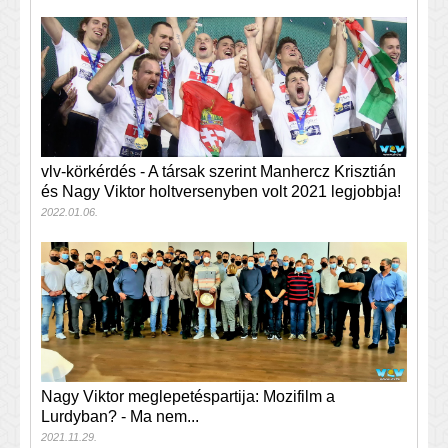
vlv-körkérdés - A társak szerint Manhercz Krisztián
és Nagy Viktor holtversenyben volt 2021 legjobbja!
2022.01.06.
Nagy Viktor meglepetéspartija: Mozifilm a
Lurdyban? - Ma nem...
2021.11.29.