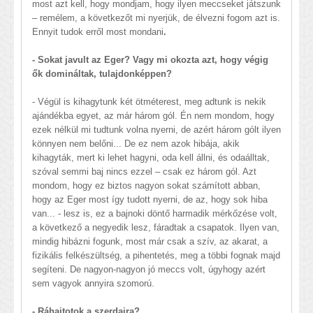
most azt kell, hogy mondjam, hogy ilyen meccseket játszunk
– remélem, a következőt mi nyerjük, de élvezni fogom azt is.
Ennyit tudok erről most mondani
.
- Sokat javult az Eger? Vagy mi okozta azt, hogy végig
ők domináltak, tulajdonképpen?
- Végül is kihagytunk két ötméterest, meg adtunk is nekik
ajándékba egyet, az már három gól. Én nem mondom, hogy
ezek nélkül mi tudtunk volna nyerni, de azért három gólt ilyen
könnyen nem belőni... De ez nem azok hibája, akik
kihagyták, mert ki lehet hagyni, oda kell állni, és odaálltak,
szóval semmi baj nincs ezzel – csak ez három gól. Azt
mondom, hogy ez biztos nagyon sokat számított abban,
hogy az Eger most így tudott nyerni, de az, hogy sok hiba
van... - lesz is, ez a bajnoki döntő harmadik mérkőzése volt,
a következő a negyedik lesz, fáradtak a csapatok. Ilyen van,
mindig hibázni fogunk, most már csak a szív, az akarat, a
fizikális felkészültség, a pihentetés, meg a többi fognak majd
segíteni. De nagyon-nagyon jó meccs volt, úgyhogy azért
sem vagyok annyira szomorú.
- Ráhajtotok a szerdaira?