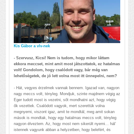
Kis Gábor a vlv-nek
- Szervusz, Kicsi! Nem is tudom, hogy mikor láttam
ekkora meccset, mint amit most játszottatok, ez hatalmas
volt! Gondolom, hogy csalódott vagy, bár még van
lehetőségetek, de jó lett volna most itt ünnepelni, nem?
- Hát, vegyes érzelmek vannak bennem. Igazad van, nagyon
nagy meccs volt, tényleg. Mondjuk, szinte majdnem végig az
Eger tudott most is vezetni, sőt mondhatni azt, hogy végig
ők vezettek. Csalódott vagyok, mert szerettük volna
megnyerni, viszont igaz, amit te mondtál, meg amit sokan
mások is mondtak, hogy egy hatalmas meccs volt, tényleg
nagyon élveztem. Az, hogy most nem sikerült nyerni… hál’
istennek vagyunk abban a helyzetben, hogy belefért, és