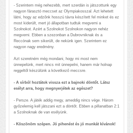
- Szerintem még nehezebb, mert szerdán is játszottunk egy
nagyon fárasztó meccset az Olympiakosszal. Azt lehetett
látni, hogy az edzőnk hosszú távra készített fel minket és ez
most kiderült, mert jó állapotban tudtuk megverni a
Szolnokot. Azért a Szolnokot Szolnokon nagyon nehéz
megverni. Ebben a szezonban a Dubrovniknak és a
Reccónak sem sikerült, de nekünk igen. Szerintem ez
nagyon nagy eredmény.
Azt szeretném még mondani, hogy mi most nem
ünnepelünk, mert nincs mit ünnepelni, hanem már holnap
reggeltől készülünk a következő meccsre.
- A sírból hoztátok vissza ezt a bajnoki döntőt. Látsz
esélyt arra, hogy megnyerjétek az egészet?
- Persze. A játék addig megy, ameddig nincs vége. Három
győzelemig kell játszani ezt a döntőt. Ebben a pillanatban 2:1
a Szolnoknak de van esélyünk.
- Köszönöm szépen. Jó pihenést és jó munkát kívánok!