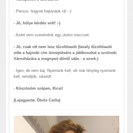
- Persze, hogyne hajtanánk rá! :-)
- Jó, hülye kérdés volt! :-)
- Azért nem szeretnénk egy utolsó meccset.
- Jó, csak ott nem lesz tűzoltóautó (tavaly tűzoltóautó
vitte a bajnoki cím ünneplésére a játékosokat a szolnoki
Városházára a megnyert döntő után - a szerk.)
- Igen, de nem baj. Nyernünk kell, ott már tényleg nyernünk
kell, reméljük, sikerül!
- Köszönöm szépen, Kicsi!
(Lejegyezte: Ötvös Csilla)