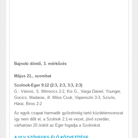
Bajnoki döntő, 3. mérkőzés
Május 21., szombat
Szolnok-Eger 9:12 (2:3, 2:3, 3:3, 2:3)
G.: Vámos, S. Mitrovics 2-2, Kis G., Varga Dániel, Younger,
Gocics, Madaras, ill. Milos Csuk, Vapenszki 3-3, Szivós,
Hárai, Biros 2-2
Az egyik csapat harmadik győzelméig tartó küzdelemsorozat
így nem dőlt el, a Szolnok 2:1-re vezet, jövő szerdán,
várhatóan 20 órától az Eger fogadja a Szolnokot.
A VLV SZÖVEGES ÉLŐ KÖZVETÍTÉSE