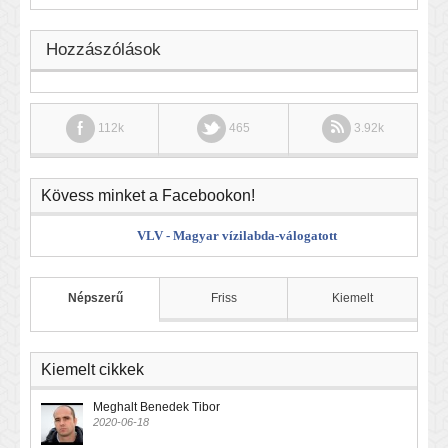
Hozzászólások
112k
465
3.92k
Kövess minket a Facebookon!
VLV - Magyar vízilabda-válogatott
Népszerű
Friss
Kiemelt
Kiemelt cikkek
Meghalt Benedek Tibor
2020-06-18