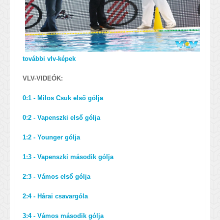
további vlv-képek
VLV-VIDEÓK:
0:1 - Milos Csuk első gólja
0:2 - Vapenszki első gólja
1:2 - Younger gólja
1:3 - Vapenszki második gólja
2:3 - Vámos első gólja
2:4 - Hárai csavargóla
3:4 - Vámos második gólja