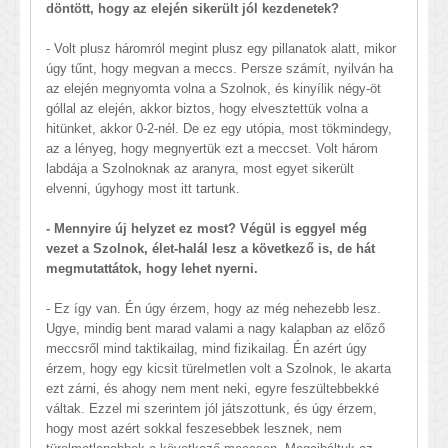
döntött, hogy az elején sikerült jól kezdenetek?
- Volt plusz háromról megint plusz egy pillanatok alatt, mikor
úgy tűnt, hogy megvan a meccs. Persze számít, nyilván ha
az elején megnyomta volna a Szolnok, és kinyílik négy-öt
góllal az elején, akkor biztos, hogy elvesztettük volna a
hitünket, akkor 0-2-nél. De ez egy utópia, most tökmindegy,
az a lényeg, hogy megnyertük ezt a meccset. Volt három
labdája a Szolnoknak az aranyra, most egyet sikerült
elvenni, úgyhogy most itt tartunk.
- Mennyire új helyzet ez most? Végül is eggyel még
vezet a Szolnok, élet-halál lesz a következő is, de hát
megmutattátok, hogy lehet nyerni.
- Ez így van. Én úgy érzem, hogy az még nehezebb lesz.
Ugye, mindig bent marad valami a nagy kalapban az előző
meccsről mind taktikailag, mind fizikailag. Én azért úgy
érzem, hogy egy kicsit türelmetlen volt a Szolnok, le akarta
ezt zárni, és ahogy nem ment neki, egyre feszültebbekké
váltak. Ezzel mi szerintem jól játszottunk, és úgy érzem,
hogy most azért sokkal feszesebbek lesznek, nem