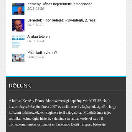
Kemény Dénes bejelentette lemondását
2018-05-29
Benedek Tibor befejezi - vlv-interjú, 2. rész
2016-10-21
A világ tetején
2013-08-04
Miért kell a vlv.hu?
2007-03-06
RÓLUNK
A honlap Kemény Dénes akkori szövetségi kapitány, volt MVLSZ-elnök
kezdeményezésére jött létre a 2007-es melbourne-i világbajnokság előtt, hogy
korszerű médiaeszközként segítse a férfi válogatottat. Működésének teljes
technikai-technológiai hátterét, valamint a tartalmat kezdettől az STB
Tömegkommunikációs Kiadói és Tanácsadó Betéti Társaság biztosítja.