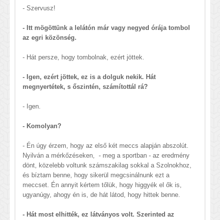
- Szervusz!
- Itt mögöttünk a lelátón már vagy negyed órája tombol
az egri közönség.
- Hát persze, hogy tombolnak, ezért jöttek.
- Igen, ezért jöttek, ez is a dolguk nekik. Hát
megnyertétek, s őszintén, számítottál rá?
- Igen.
- Komolyan?
- Én úgy érzem, hogy az első két meccs alapján abszolút.
Nyilván a mérkőzéseken, - meg a sportban - az eredmény
dönt, közelebb voltunk számszakilag sokkal a Szolnokhoz,
és bíztam benne, hogy sikerül megcsinálnunk ezt a
meccset. Én annyit kértem tőlük, hogy higgyék el ők is,
ugyanúgy, ahogy én is, de hát látod, hogy hittek benne.
- Hát most elhitték, ez látványos volt. Szerinted az