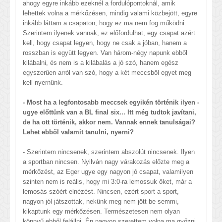
ahogy egyre inkább ezeknél a fordulópontoknál, amik
lehettek volna a mérkőzésen, mindig valami közbejött, egyre
inkább láttam a csapaton, hogy ez ma nem fog működni.
Szerintem ilyenek vannak, ez előfordulhat, egy csapat azért
kell, hogy csapat legyen, hogy ne csak a jóban, hanem a
rosszban is együtt legyen. Van három-négy napunk ebből
kilábalni, és nem is a kilábalás a jó szó, hanem egész
egyszerűen arról van szó, hogy a két meccsből egyet meg
kell nyernünk.
- Most ha a legfontosabb meccsek egyikén történik ilyen -
ugye előttünk van a BL final six... Itt még tudtok javítani,
de ha ott történik, akkor nem. Vannak ennek tanulságai?
Lehet ebből valamit tanulni, nyerni?
- Szerintem nincsenek, szerintem abszolút nincsenek. Ilyen
a sportban nincsen. Nyilván nagy várakozás előzte meg a
mérkőzést, az Eger ugye egy nagyon jó csapat, valamilyen
szinten nem is reális, hogy mi 3:0-ra lemossuk őket, már a
lemosás szóért elnézést. Nincsen, ezért sport a sport,
nagyon jól játszottak, nekünk meg nem jött be semmi,
kikaptunk egy mérkőzésen. Természetesen nem olyan
könnyű ebből felállni. Én nagyon szerettem volna ma győzni,