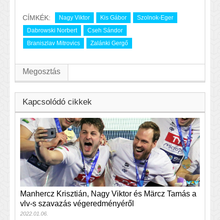
CÍMKÉK:
Nagy Viktor
Kis Gábor
Szolnok-Eger
Dabrowski Norbert
Cseh Sándor
Braniszlav Mitrovics
Zalánki Gergő
Megosztás
Kapcsolódó cikkek
Manhercz Krisztián, Nagy Viktor és Märcz Tamás a
vlv-s szavazás végeredményéről
2022.01.06.