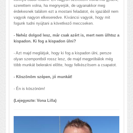
szerettem volna, ha megnyerjük, de ugyanakkor meg
érdekesnek találom ezt a mostani feladatot, és igazából nem
vagyok nagyon elkeseredve. Kíváncsi vagyok, hogy mit
fogunk tudni nyújtani a következő meccseken.
- Nehéz dolgod lesz, már csak azért is, mert nem ülhtsz a
kispadon. Ki fog a kispadon ülni?
- Azt majd meglátjuk, hogy ki fog a kispadon ülni, persze
olyan szempontból rossz lesz, de majd megpróbálok még
több munkát belerakni előtte, hogy felkészítsem a csapatot.
- Köszönöm szépen, jó munkát!
- Én is köszönöm!
(Lejegyezte: Vona Lilla)