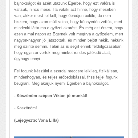
bajnokságot és azért utazunk Egerbe, hogy ezt valóra is
váltsuk, nincs mese. Ha valaki azt hinné, hogy mesében
van, akkor most fel kell, hogy ébredjen belőle, de nem
hiszem, hogy azon múlt volna, hogy könnyedén vettük, mert
mindenki látta ma a győzni akarást. És még azt érzem, hogy
ezen a mai napon az Egernek volt megírva a győzelem, mert
nagyon-nagyon jól játszottak, és minden bejött nekik, nekünk
meg szinte semmi. Talán az is segít ennek feldolgozásában,
hogy egyszer vertek meg minket rendes játékidő alatt,
úgyhogy ennyi.
Fel fogunk készülni a szerdai meccsre lelkileg, fizikálisan,
mindenhogyan, és teljes erőbedobással, friss fejjel fogunk
beugrani. Meg akarjuk nyerni Egerben a bajnokságot.
- Köszönöm szépen Viktor, jó munkát!
- Köszönöm!
(Lejegyezte: Vona Lilla)