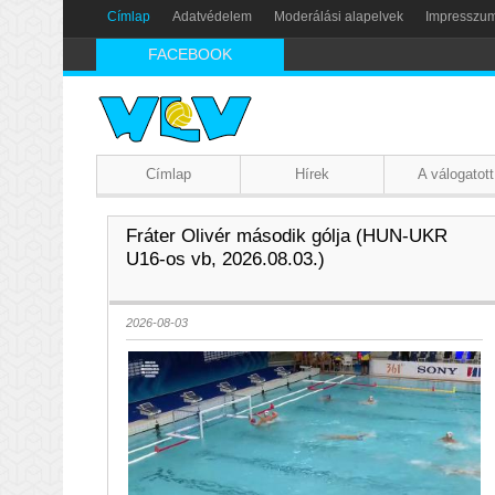
Címlap
Adatvédelem
Moderálási alapelvek
Impresszu
FACEBOOK
Címlap
Hírek
A válogatott
Fráter Olivér második gólja (HUN-UKR
U16-os vb, 2026.08.03.)
2026-08-03