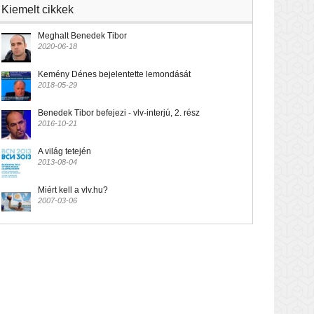
Kiemelt cikkek
Meghalt Benedek Tibor
2020-06-18
Kemény Dénes bejelentette lemondását
2018-05-29
Benedek Tibor befejezi - vlv-interjú, 2. rész
2016-10-21
A világ tetején
2013-08-04
Miért kell a vlv.hu?
2007-03-06