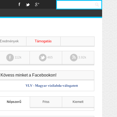
Eredmények
Támogatás
112k
465
3.92k
Kövess minket a Facebookon!
VLV - Magyar vízilabda-válogatott
Népszerű
Friss
Kiemelt