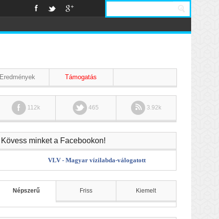
Eredmények
Támogatás
112k
465
3.92k
Kövess minket a Facebookon!
VLV - Magyar vízilabda-válogatott
Népszerű
Friss
Kiemelt