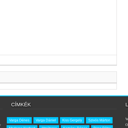
CÍMKÉK
W
Varga Dénes
Varga Dániel
Kiss Gergely
Szivós Márton
y
O