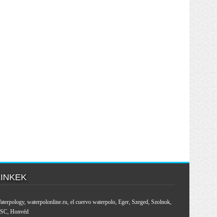
LINKEK
aterpology
,
waterpolonline.ru
,
el cuervo waterpolo
,
Eger
,
Szeged
,
Szolnok
,
SC
,
Honvéd