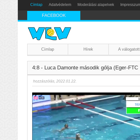
Címlap
Adatvédelem
Moderálási alapelvek
Impresszu
FACEBOOK
Címlap
Hírek
A válogatott
4:8 - Luca Damonte második gólja (Eger-FTC b
hozzászólás
,
2022.01.22.