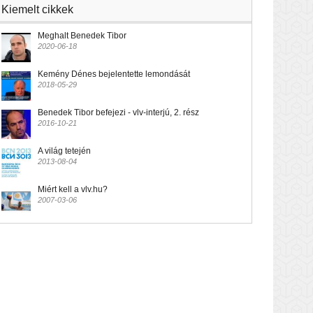
Kiemelt cikkek
Meghalt Benedek Tibor
2020-06-18
Kemény Dénes bejelentette lemondását
2018-05-29
Benedek Tibor befejezi - vlv-interjú, 2. rész
2016-10-21
A világ tetején
2013-08-04
Miért kell a vlv.hu?
2007-03-06