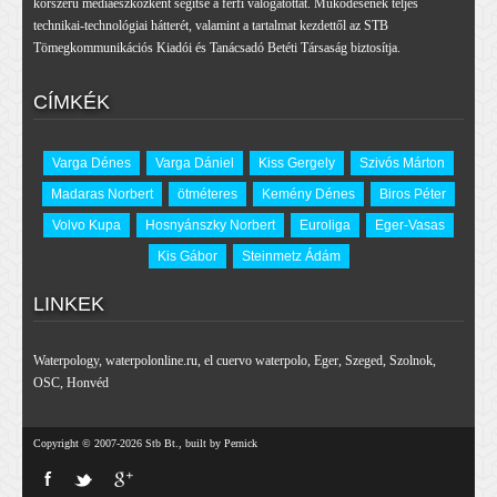
korszerű médiaeszközként segítse a férfi válogatottat. Működésének teljes
technikai-technológiai hátterét, valamint a tartalmat kezdettől az STB
Tömegkommunikációs Kiadói és Tanácsadó Betéti Társaság biztosítja.
CÍMKÉK
Varga Dénes
Varga Dániel
Kiss Gergely
Szivós Márton
Madaras Norbert
ötméteres
Kemény Dénes
Biros Péter
Volvo Kupa
Hosnyánszky Norbert
Euroliga
Eger-Vasas
Kis Gábor
Steinmetz Ádám
LINKEK
Waterpology
,
waterpolonline.ru
,
el cuervo waterpolo
,
Eger
,
Szeged
,
Szolnok
,
OSC
,
Honvéd
Copyright © 2007-2026 Stb Bt., built by Pernick