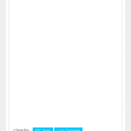
CÍMKÉK:
FTC-Eger
Luca Damonte