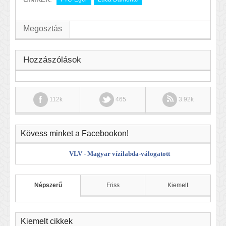
Megosztás
Hozzászólások
112k
465
3.92k
Kövess minket a Facebookon!
VLV - Magyar vízilabda-válogatott
Népszerű
Friss
Kiemelt
Kiemelt cikkek