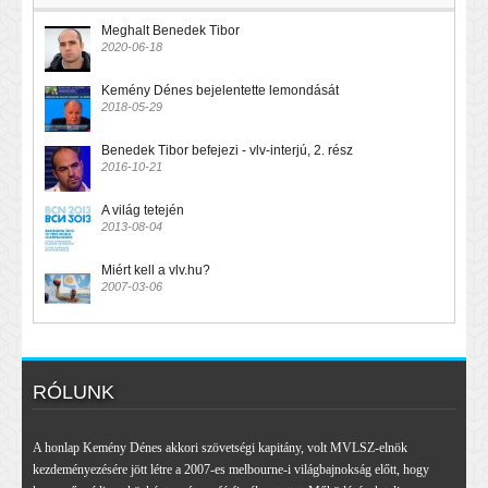
Meghalt Benedek Tibor
2020-06-18
Kemény Dénes bejelentette lemondását
2018-05-29
Benedek Tibor befejezi - vlv-interjú, 2. rész
2016-10-21
A világ tetején
2013-08-04
Miért kell a vlv.hu?
2007-03-06
RÓLUNK
A honlap Kemény Dénes akkori szövetségi kapitány, volt MVLSZ-elnök
kezdeményezésére jött létre a 2007-es melbourne-i világbajnokság előtt, hogy