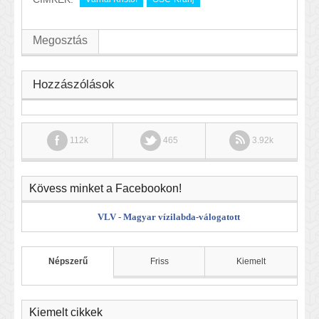
Megosztás
Hozzászólások
112k
465
3.92k
Kövess minket a Facebookon!
VLV - Magyar vízilabda-válogatott
Népszerű
Friss
Kiemelt
Kiemelt cikkek