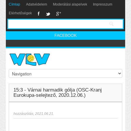
Címlap
Adatvédelem
Moderálási alapelvek
Impresszum
Elérhetőségek
FACEBOOK
15:3 - Várnai harmadik gólja (OSC-Kranj
Eurokupa-selejtező, 2020.12.06.)
hozzászólás
,
2021.06.21.