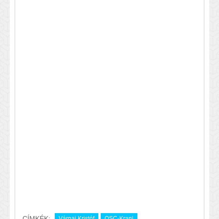
CÍMKÉK:
Várnai Kristóf
OSC-Kranj