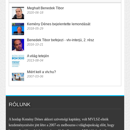
Meghalt Benedek Tibor
2020-06-18
Kemény Dénes bejelentette lemondását
2018-05-29
Benedek Tibor befejezi - vlv-interjú, 2. rész
2016-10-21
A világ tetején
2013-08-04
Miért kell a vlv.hu?
2007-03-06
RÓLUNK
A honlap Kemény Dénes akkori szövetségi kapitány, volt MVLSZ-elnök
kezdeményezésére jött létre a 2007-es melbourne-i világbajnokság előtt, hogy