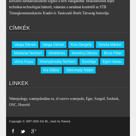
korszerű médiaeszközként segítse a férfi válogatottat. Működésének teljes
technikai-technológiai hátterét, valamint a tartalmat kezdettől az STB
Tömegkommunikációs Kiadói és Tanácsadó Betéti Társaság biztosítja.
CÍMKÉK
Varga Dénes
Varga Dániel
Kiss Gergely
Szivós Márton
Madaras Norbert
ötméteres
Kemény Dénes
Biros Péter
Volvo Kupa
Hosnyánszky Norbert
Euroliga
Eger-Vasas
Kis Gábor
Steinmetz Ádám
LINKEK
Waterpology
,
waterpolonline.ru
,
el cuervo waterpolo
,
Eger
,
Szeged
,
Szolnok
,
OSC
,
Honvéd
Copyright © 2007-2026 Stb Bt., built by Pernick