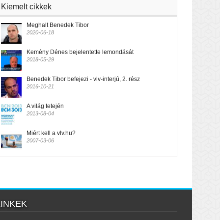
Kiemelt cikkek
Meghalt Benedek Tibor
2020-06-18
Kemény Dénes bejelentette lemondását
2018-05-29
Benedek Tibor befejezi - vlv-interjú, 2. rész
2016-10-21
A világ tetején
2013-08-04
Miért kell a vlv.hu?
2007-03-06
LINKEK