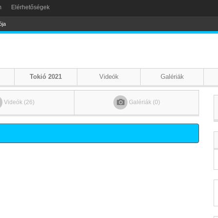
m
Elérhetőségek
ója
Tokió 2021
Videók
Galériák
Videók (26)
Galériák (0)