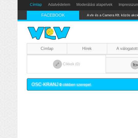
Címlap
Adatvédelem
Moderálási alapelvek
Impresszu
FACEBOOK
A vlv és a Camera Kft. közös akci
Címlap
Hírek
A válogatott
Cikkek (0)
OSC-KRANJ
0
cikkben szerepel.