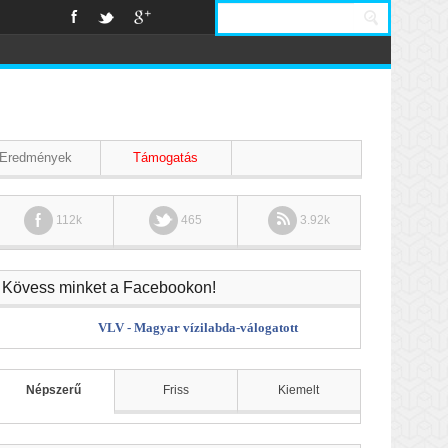
Eredmények
Támogatás
112k
465
3.92k
Kövess minket a Facebookon!
VLV - Magyar vízilabda-válogatott
Népszerű
Friss
Kiemelt