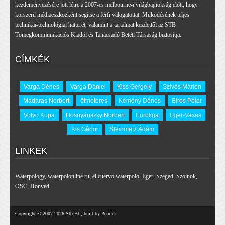
kezdeményezésére jött létre a 2007-es melbourne-i világbajnokság előtt, hogy
korszerű médiaeszközként segítse a férfi válogatottat. Működésének teljes
technikai-technológiai hátterét, valamint a tartalmat kezdettől az STB
Tömegkommunikációs Kiadói és Tanácsadó Betéti Társaság biztosítja.
CÍMKÉK
Varga Dénes
Varga Dániel
Kiss Gergely
Szivós Márton
Madaras Norbert
ötméteres
Kemény Dénes
Biros Péter
Volvo Kupa
Hosnyánszky Norbert
Euroliga
Eger-Vasas
Kis Gábor
Steinmetz Ádám
LINKEK
Waterpology
,
waterpolonline.ru
,
el cuervo waterpolo
,
Eger
,
Szeged
,
Szolnok
,
OSC
,
Honvéd
Copyright © 2007-2026 Stb Bt., built by Pernick