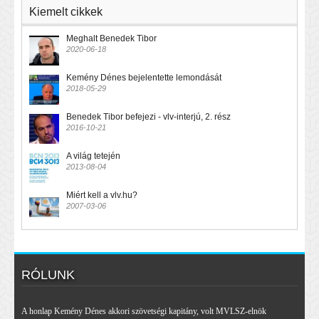
Kiemelt cikkek
Meghalt Benedek Tibor
2020-06-18
Kemény Dénes bejelentette lemondását
2018-05-29
Benedek Tibor befejezi - vlv-interjú, 2. rész
2016-10-21
A világ tetején
2013-08-04
Miért kell a vlv.hu?
2007-03-06
RÓLUNK
A honlap Kemény Dénes akkori szövetségi kapitány, volt MVLSZ-elnök