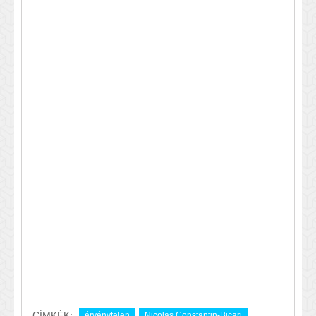
CÍMKÉK:
érvénytelen
Nicolas Constantin-Bicari