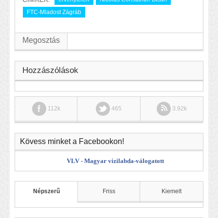
FTC-Mladost Zágráb
Megosztás
Hozzászólások
112k
465
3.92k
Kövess minket a Facebookon!
VLV - Magyar vízilabda-válogatott
Népszerű
Friss
Kiemelt