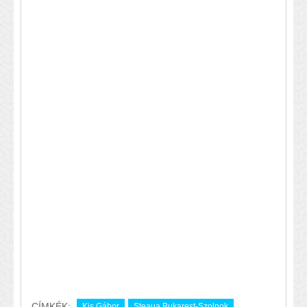
CÍMKÉK:
Kis Gábor
Steaua Bukarest-Szolnok