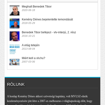
Meghalt Benedek Tibor
2020-06-18
Kemény Dénes bejelentette lemondását
2018-05-29
Benedek Tibor befejezi - vlv-interjú, 2. rész
2016-10-21
A világ tetején
2013-08-04
Miért kell a vlv.hu?
2007-03-06
RÓLUNK
A honlap Kemény Dénes akkori szövetségi kapitány, volt MVLSZ-elnök
kezdeményezésére jött létre a 2007-es melbourne-i világbajnokság előtt, hogy