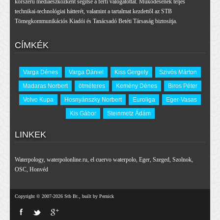
korszerű médiaeszközként segítse a férfi válogatottat. Működésének teljes
technikai-technológiai hátterét, valamint a tartalmat kezdettől az STB
Tömegkommunikációs Kiadói és Tanácsadó Betéti Társaság biztosítja.
CÍMKÉK
Varga Dénes
Varga Dániel
Kiss Gergely
Szivós Márton
Madaras Norbert
ötméteres
Kemény Dénes
Biros Péter
Volvo Kupa
Hosnyánszky Norbert
Euroliga
Eger-Vasas
Kis Gábor
Steinmetz Ádám
LINKEK
Waterpology
,
waterpolonline.ru
,
el cuervo waterpolo
,
Eger
,
Szeged
,
Szolnok
,
OSC
,
Honvéd
Copyright © 2007-2026 Stb Bt., built by Pernick