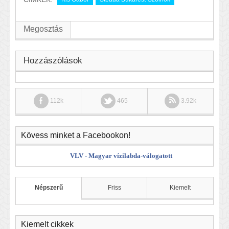
Megosztás
Hozzászólások
112k
465
3.92k
Kövess minket a Facebookon!
VLV - Magyar vízilabda-válogatott
Népszerű
Friss
Kiemelt
Kiemelt cikkek