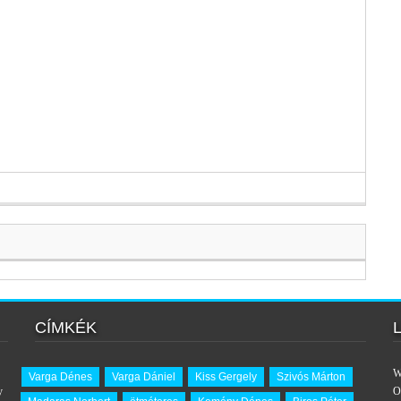
CÍMKÉK
W
Varga Dénes
Varga Dániel
Kiss Gergely
Szivós Márton
y
O