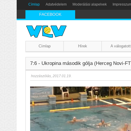
Címlap
Adatvédelem
Moderálási alapelvek
Impresszu
FACEBOOK
Címlap
Hírek
A válogatott
7:6 - Ukropina második gólja (Herceg Novi-F
hozzászólás
,
2017.01.19.