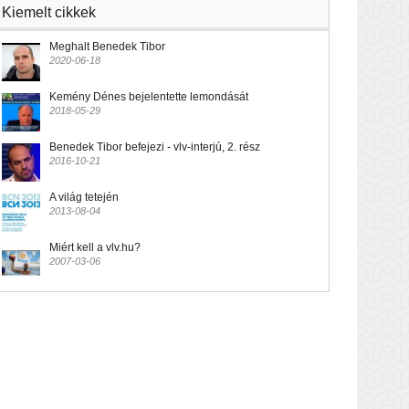
Kiemelt cikkek
Meghalt Benedek Tibor
2020-06-18
Kemény Dénes bejelentette lemondását
2018-05-29
Benedek Tibor befejezi - vlv-interjú, 2. rész
2016-10-21
A világ tetején
2013-08-04
Miért kell a vlv.hu?
2007-03-06