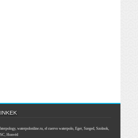
LINKEK
aterpology
,
waterpolonline.ru
,
el cuervo waterpolo
,
Eger
,
Szeged
,
Szolnok
,
SC
,
Honvéd