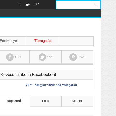
Eredmények
Támogatás
112k
465
3.92k
Kövess minket a Facebookon!
VLV - Magyar vízilabda-válogatott
Népszerű
Friss
Kiemelt