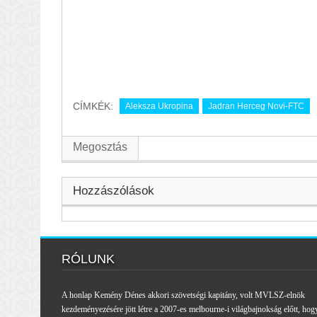
CÍMKÉK:
Aleksza Ukropina
Jadran Herceg Novi-FTC
Megosztás
Hozzászólások
RÓLUNK
A honlap Kemény Dénes akkori szövetségi kapitány, volt MVLSZ-elnök
kezdeményezésére jött létre a 2007-es melbourne-i világbajnokság előtt, hog