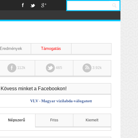
Eredmények
Támogatás
112k
465
3.92k
Kövess minket a Facebookon!
VLV - Magyar vízilabda-válogatott
Népszerű
Friss
Kiemelt