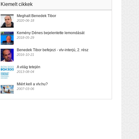
Kiemelt cikkek
Meghalt Benedek Tibor
2020-06-18
Kemény Dénes bejelentette lemondását
2018-05-29
Benedek Tibor befejezi - vlv-interjú, 2. rész
2016-10-21
A világ tetején
2013-08-04
Miért kell a vlv.hu?
2007-03-06