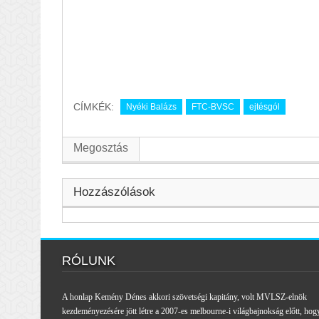
CÍMKÉK:
Nyéki Balázs
FTC-BVSC
ejtésgól
Megosztás
Hozzászólások
RÓLUNK
A honlap Kemény Dénes akkori szövetségi kapitány, volt MVLSZ-elnök
kezdeményezésére jött létre a 2007-es melbourne-i világbajnokság előtt, hog