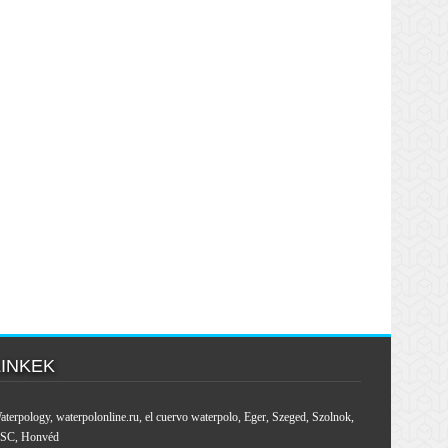
LINKEK
aterpology
,
waterpolonline.ru
,
el cuervo waterpolo
,
Eger
,
Szeged
,
Szolnok
,
SC
,
Honvéd