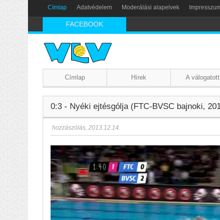
Címlap
Adatvédelem
Moderálási alapelvek
Impresszu
FACEBOOK
Címlap
Hírek
A válogatott
0:3 - Nyéki ejtésgólja (FTC-BVSC bajnoki, 201
hozzászólás
,
2013.12.14.