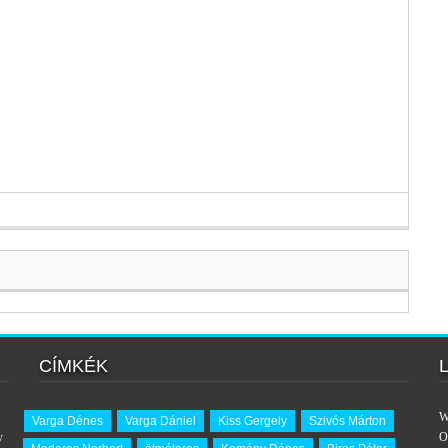
CÍMKÉK
W
Varga Dénes
Varga Dániel
Kiss Gergely
Szivós Márton
y
O