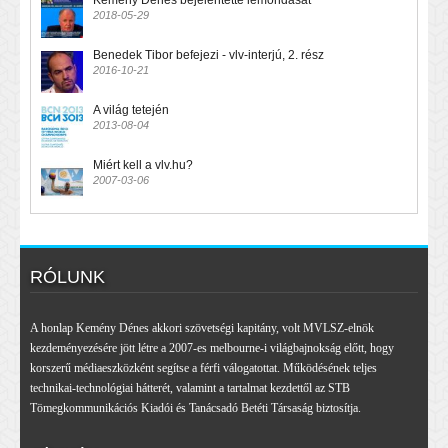
2018-05-29
Benedek Tibor befejezi - vlv-interjú, 2. rész
2016-10-21
A világ tetején
2013-08-04
Miért kell a vlv.hu?
2007-03-06
RÓLUNK
A honlap Kemény Dénes akkori szövetségi kapitány, volt MVLSZ-elnök
kezdeményezésére jött létre a 2007-es melbourne-i világbajnokság előtt, hogy
korszerű médiaeszközként segítse a férfi válogatottat. Működésének teljes
technikai-technológiai hátterét, valamint a tartalmat kezdettől az STB
Tömegkommunikációs Kiadói és Tanácsadó Betéti Társaság biztosítja.