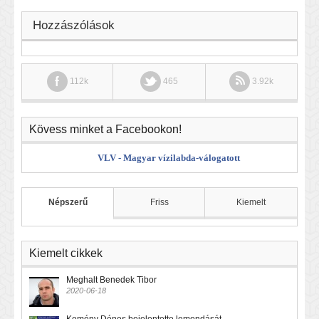
Hozzászólások
112k
465
3.92k
Kövess minket a Facebookon!
VLV - Magyar vízilabda-válogatott
Népszerű
Friss
Kiemelt
Kiemelt cikkek
Meghalt Benedek Tibor
2020-06-18
Kemény Dénes bejelentette lemondását