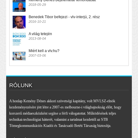
2018-05-29
Benedek Tibor befejezi - vlv-interjú, 2. rész
2016-10-21
A világ tetején
2013-08-04
Miért kell a vlv.hu?
2007-03-06
RÓLUNK
A honlap Kemény Dénes akkori szövetségi kapitány, volt MVLSZ-elnök
kezdeményezésére jött létre a 2007-es melbourne-i világbajnokság előtt, hogy
korszerű médiaeszközként segítse a férfi válogatottat. Működésének teljes
technikai-technológiai hátterét, valamint a tartalmat kezdettől az STB
Tömegkommunikációs Kiadói és Tanácsadó Betéti Társaság biztosítja.