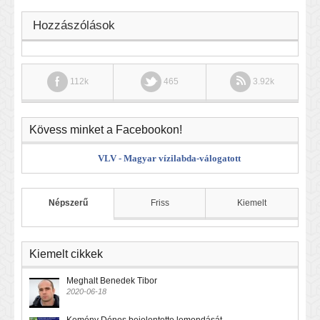
Hozzászólások
112k
465
3.92k
Kövess minket a Facebookon!
VLV - Magyar vízilabda-válogatott
Népszerű
Friss
Kiemelt
Kiemelt cikkek
Meghalt Benedek Tibor
2020-06-18
Kemény Dénes bejelentette lemondását