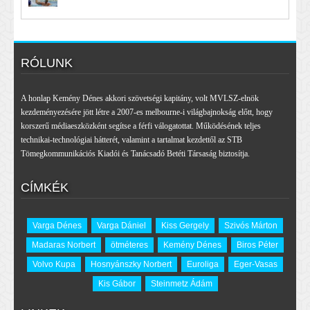
RÓLUNK
A honlap Kemény Dénes akkori szövetségi kapitány, volt MVLSZ-elnök
kezdeményezésére jött létre a 2007-es melbourne-i világbajnokság előtt, hogy
korszerű médiaeszközként segítse a férfi válogatottat. Működésének teljes
technikai-technológiai hátterét, valamint a tartalmat kezdettől az STB
Tömegkommunikációs Kiadói és Tanácsadó Betéti Társaság biztosítja.
CÍMKÉK
Varga Dénes
Varga Dániel
Kiss Gergely
Szivós Márton
Madaras Norbert
ötméteres
Kemény Dénes
Biros Péter
Volvo Kupa
Hosnyánszky Norbert
Euroliga
Eger-Vasas
Kis Gábor
Steinmetz Ádám