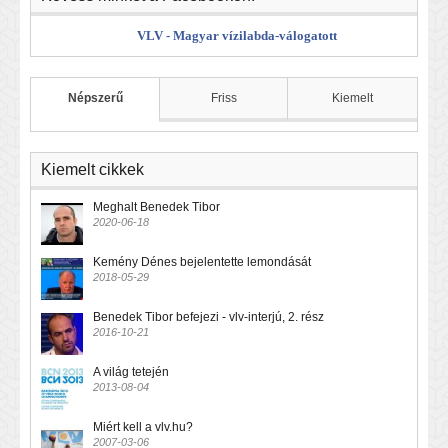
VLV - Magyar vízilabda-válogatott
Népszerű
Friss
Kiemelt
Kiemelt cikkek
Meghalt Benedek Tibor
2020-06-18
Kemény Dénes bejelentette lemondását
2018-05-29
Benedek Tibor befejezi - vlv-interjú, 2. rész
2016-10-21
A világ tetején
2013-08-04
Miért kell a vlv.hu?
2007-03-06