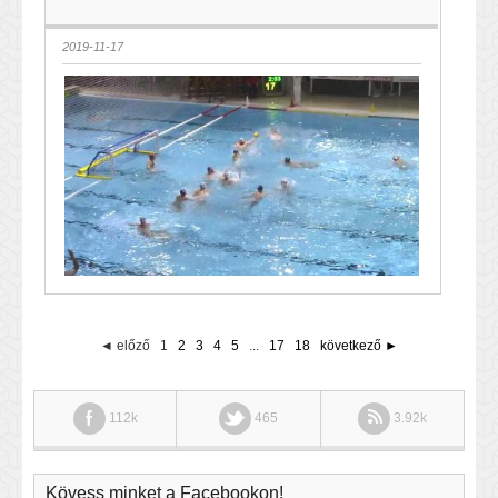
2019-11-17
◄ előző
1
2
3
4
5
...
17
18
következő ►
112k
465
3.92k
Kövess minket a Facebookon!