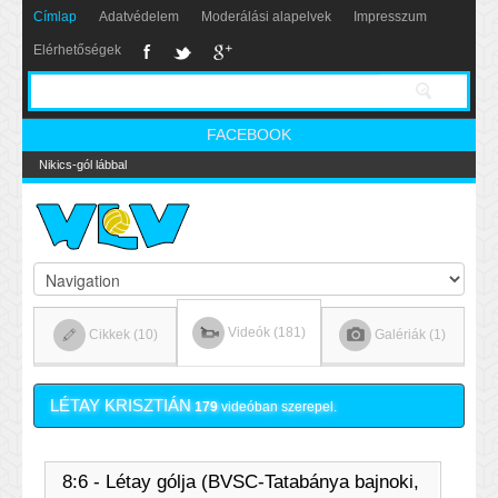
Címlap
Adatvédelem
Moderálási alapelvek
Impresszum
Elérhetőségek
FACEBOOK
Nikics-gól lábbal
Videók (181)
Cikkek (10)
Galériák (1)
LÉTAY KRISZTIÁN
179
videóban szerepel.
8:6 - Létay gólja (BVSC-Tatabánya bajnoki,