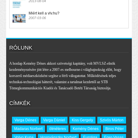
2013-08-04
Miért kell a vlv.hu?
2007-03-06
RÓLUNK
A honlap Kemény Dénes akkori szövetségi kapitány, volt MVLSZ-elnök
kezdeményezésére jött létre a 2007-es melbourne-i világbajnokság előtt, hogy
korszerű médiaeszközként segítse a férfi válogatottat. Működésének teljes
technikai-technológiai hátterét, valamint a tartalmat kezdettől az STB
Tömegkommunikációs Kiadói és Tanácsadó Betéti Társaság biztosítja.
CÍMKÉK
Varga Dénes
Varga Dániel
Kiss Gergely
Szivós Márton
Madaras Norbert
ötméteres
Kemény Dénes
Biros Péter
Volvo Kupa
Hosnyánszky Norbert
Euroliga
Eger-Vasas