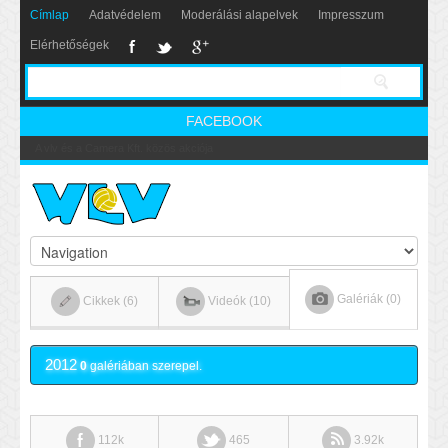
Címlap
Adatvédelem
Moderálási alapelvek
Impresszum
Elérhetőségek
FACEBOOK
Nikics-gól lábbal
Galériák (0)
Cikkek (6)
Videók (10)
2012
0
galériában szerepel.
112k
465
3.92k