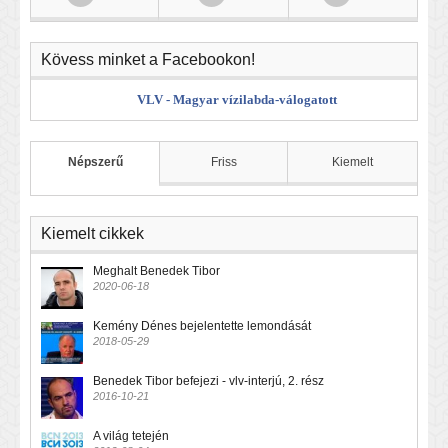
Kövess minket a Facebookon!
VLV - Magyar vízilabda-válogatott
Népszerű
Friss
Kiemelt
Kiemelt cikkek
Meghalt Benedek Tibor
2020-06-18
Kemény Dénes bejelentette lemondását
2018-05-29
Benedek Tibor befejezi - vlv-interjú, 2. rész
2016-10-21
A világ tetején