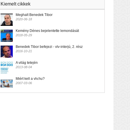
Kiemelt cikkek
Meghalt Benedek Tibor
2020-06-18
Kemény Dénes bejelentette lemondását
2018-05-29
Benedek Tibor befejezi - vlv-interjú, 2. rész
2016-10-21
A világ tetején
2013-08-04
Miért kell a vlv.hu?
2007-03-06