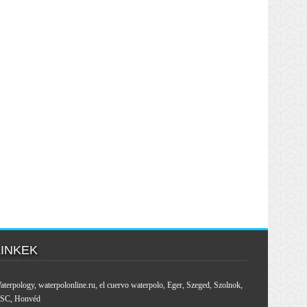
LINKEK
aterpology
,
waterpolonline.ru
,
el cuervo waterpolo
,
Eger
,
Szeged
,
Szolnok
,
SC
,
Honvéd