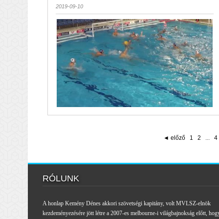
2019-09-10
◄ előző
1
2
...
4
RÓLUNK
A honlap Kemény Dénes akkori szövetségi kapitány, volt MVLSZ-elnök
kezdeményezésére jött létre a 2007-es melbourne-i világbajnokság előtt, hog