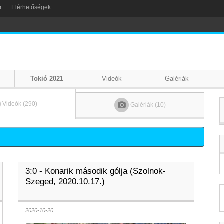
m
Elérhetőségek
Tokió 2021
Videók
Galériák
Videók (290)
Galériák (10)
3:0 - Konarik második gólja (Szolnok-
Szeged, 2020.10.17.)
2020-10-20