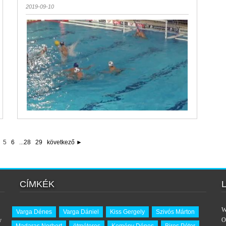
2019-09-10
5
6
...
28
29
következő ►
CÍMKÉK
W
Varga Dénes
Varga Dániel
Kiss Gergely
Szivós Márton
y
O