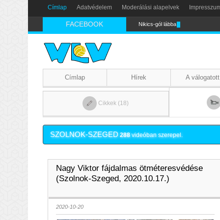
Címlap
Adatvédelem
Moderálási alapelvek
Impresszu
FACEBOOK
Nikics-gól lábbal
Címlap
Hírek
A válogatott
Cikkek (18)
SZOLNOK-SZEGED
288
videóban szerepel.
Nagy Viktor fájdalmas ötméteresvédése
(Szolnok-Szeged, 2020.10.17.)
2020-10-20