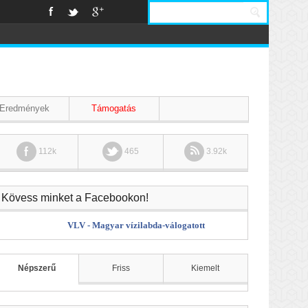
Eredmények
Támogatás
112k
465
3.92k
Kövess minket a Facebookon!
VLV - Magyar vízilabda-válogatott
Népszerű
Friss
Kiemelt