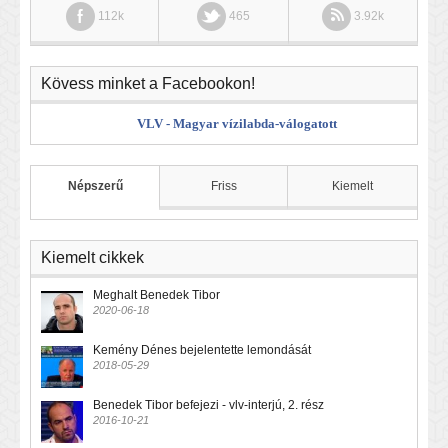
112k
465
3.92k
Kövess minket a Facebookon!
VLV - Magyar vízilabda-válogatott
Népszerű
Friss
Kiemelt
Kiemelt cikkek
Meghalt Benedek Tibor
2020-06-18
Kemény Dénes bejelentette lemondását
2018-05-29
Benedek Tibor befejezi - vlv-interjú, 2. rész
2016-10-21