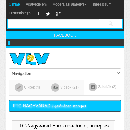
Címlap
Adatvédelem
Moderálási alapelvek
Impresszum
Elérhetőségek
FACEBOOK
Nikics-gól lábbal
Galériák (2)
Cikkek (4)
Videók (21)
FTC-NAGYVÁRAD
2
galériában szerepel.
FTC-Nagyvárad Eurokupa-döntő, ünneplés