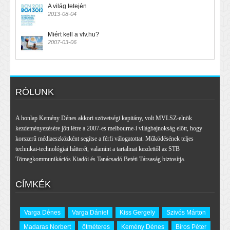
A világ tetején
2013-08-04
Miért kell a vlv.hu?
2007-03-06
RÓLUNK
A honlap Kemény Dénes akkori szövetségi kapitány, volt MVLSZ-elnök
kezdeményezésére jött létre a 2007-es melbourne-i világbajnokság előtt, hogy
korszerű médiaeszközként segítse a férfi válogatottat. Működésének teljes
technikai-technológiai hátterét, valamint a tartalmat kezdettől az STB
Tömegkommunikációs Kiadói és Tanácsadó Betéti Társaság biztosítja.
CÍMKÉK
Varga Dénes
Varga Dániel
Kiss Gergely
Szivós Márton
Madaras Norbert
ötméteres
Kemény Dénes
Biros Péter