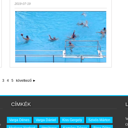
2019-07-19
3
4
5
következő ►
CÍMKÉK
W
Varga Dénes
Varga Dániel
Kiss Gergely
Szivós Márton
y
O