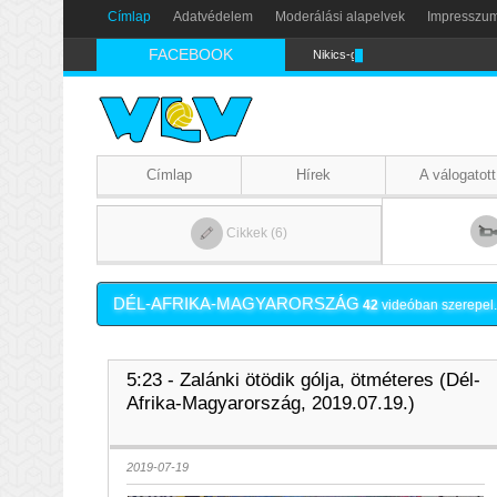
Címlap
Adatvédelem
Moderálási alapelvek
Impresszu
FACEBOOK
Nikics-gól lábbal
Címlap
Hírek
A válogatott
Cikkek (6)
DÉL-AFRIKA-MAGYARORSZÁG
42
videóban szerepel.
5:23 - Zalánki ötödik gólja, ötméteres (Dél-
Afrika-Magyarország, 2019.07.19.)
2019-07-19