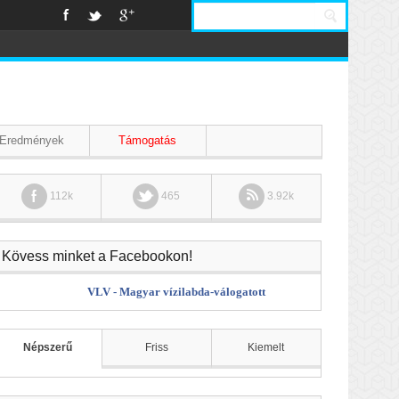
Eredmények
Támogatás
112k
465
3.92k
Kövess minket a Facebookon!
VLV - Magyar vízilabda-válogatott
Népszerű
Friss
Kiemelt