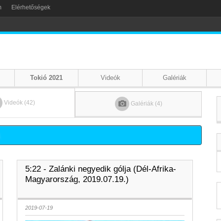
m
Elérhetőségek
Tokió 2021
Videók
Galériák
Videók (42)
Galériák (4)
5:22 - Zalánki negyedik gólja (Dél-Afrika-
Magyarország, 2019.07.19.)
2019-07-19