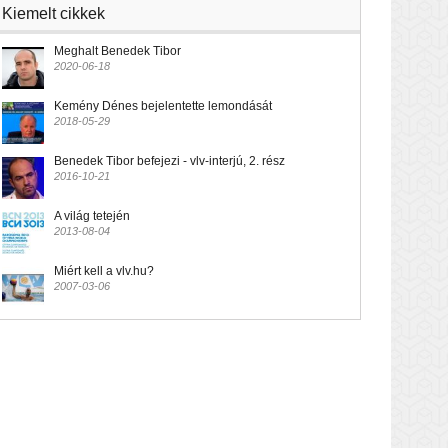
Kiemelt cikkek
Meghalt Benedek Tibor
2020-06-18
Kemény Dénes bejelentette lemondását
2018-05-29
Benedek Tibor befejezi - vlv-interjú, 2. rész
2016-10-21
A világ tetején
2013-08-04
Miért kell a vlv.hu?
2007-03-06