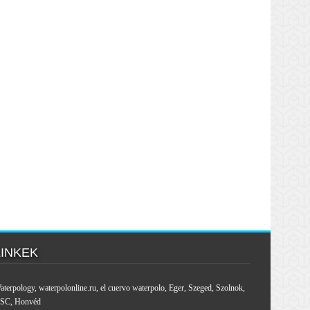
LINKEK
aterpology
,
waterpolonline.ru
,
el cuervo waterpolo
,
Eger
,
Szeged
,
Szolnok
,
SC
,
Honvéd