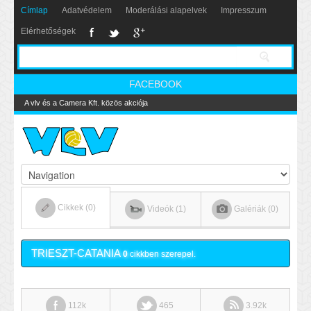
Címlap
Adatvédelem
Moderálási alapelvek
Impresszum
Elérhetőségek
FACEBOOK
A vlv és a Camera Kft. közös akciója
Cikkek (0)
Videók (1)
Galériák (0)
TRIESZT-CATANIA
0
cikkben szerepel.
112k
465
3.92k