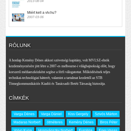
2013-08-04
Miért kell a vlv.hu?
2007-03-06
RÓLUNK
A honlap Kemény Dénes akkori szövetségi kapitány, volt MVLSZ-elnök
kezdeményezésére jött létre a 2007-es melbourne-i világbajnokság előtt, hogy
korszerű médiaeszközként segítse a férfi válogatottat. Működésének teljes
technikai-technológiai hátterét, valamint a tartalmat kezdettől az STB
Tömegkommunikációs Kiadói és Tanácsadó Betéti Társaság biztosítja.
CÍMKÉK
Varga Dénes
Varga Dániel
Kiss Gergely
Szivós Márton
Madaras Norbert
ötméteres
Kemény Dénes
Biros Péter
Volvo Kupa
Hosnyánszky Norbert
Euroliga
Eger-Vasas