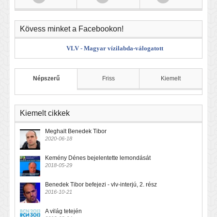
Kövess minket a Facebookon!
VLV - Magyar vízilabda-válogatott
Népszerű
Friss
Kiemelt
Kiemelt cikkek
Meghalt Benedek Tibor
2020-06-18
Kemény Dénes bejelentette lemondását
2018-05-29
Benedek Tibor befejezi - vlv-interjú, 2. rész
2016-10-21
A világ tetején