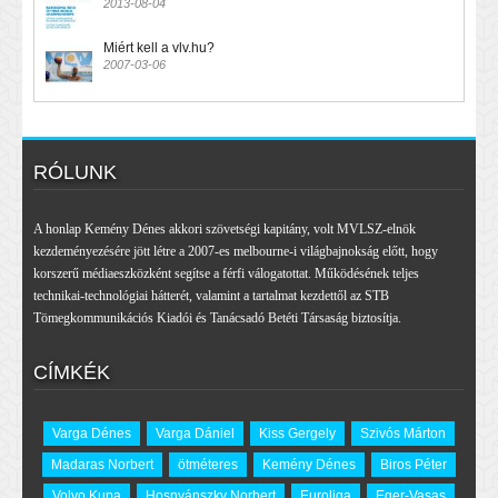
2013-08-04
Miért kell a vlv.hu?
2007-03-06
RÓLUNK
A honlap Kemény Dénes akkori szövetségi kapitány, volt MVLSZ-elnök
kezdeményezésére jött létre a 2007-es melbourne-i világbajnokság előtt, hogy
korszerű médiaeszközként segítse a férfi válogatottat. Működésének teljes
technikai-technológiai hátterét, valamint a tartalmat kezdettől az STB
Tömegkommunikációs Kiadói és Tanácsadó Betéti Társaság biztosítja.
CÍMKÉK
Varga Dénes
Varga Dániel
Kiss Gergely
Szivós Márton
Madaras Norbert
ötméteres
Kemény Dénes
Biros Péter
Volvo Kupa
Hosnyánszky Norbert
Euroliga
Eger-Vasas