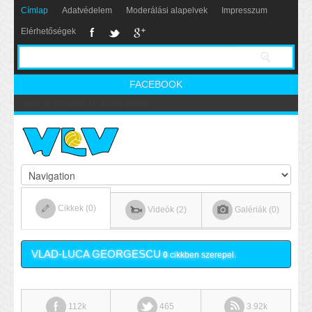
Címlap
Adatvédelem
Moderálási alapelvek
Impresszum
Elérhetőségek
FACEBOOK
Nikics-gól lábbal
Cikkek (0)
Videók (2)
Galériák (0)
VLAD-LUCA GEORGESCU
0
cikkben szerepel.
112k
465
3.92k