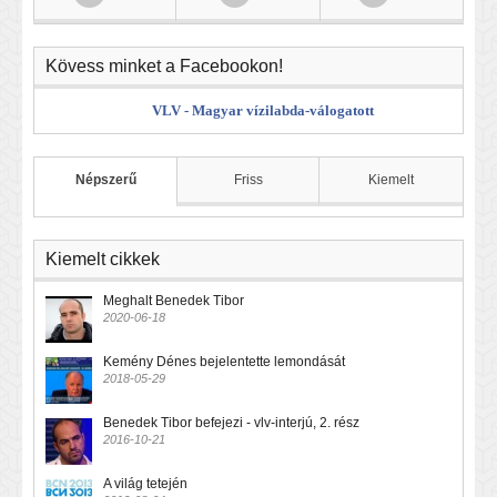
Kövess minket a Facebookon!
VLV - Magyar vízilabda-válogatott
Népszerű
Friss
Kiemelt
Kiemelt cikkek
Meghalt Benedek Tibor
2020-06-18
Kemény Dénes bejelentette lemondását
2018-05-29
Benedek Tibor befejezi - vlv-interjú, 2. rész
2016-10-21
A világ tetején