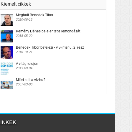
Kiemelt cikkek
Meghalt Benedek Tibor
2020-06-18
Kemény Dénes bejelentette lemondását
2018-05-29
Benedek Tibor befejezi - vlv-interjú, 2. rész
2016-10-21
A világ tetején
2013-08-04
Miért kell a vlv.hu?
2007-03-06
LINKEK