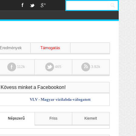
Eredmények
Támogatás
112k
465
3.92k
Kövess minket a Facebookon!
VLV - Magyar vízilabda-válogatott
Népszerű
Friss
Kiemelt