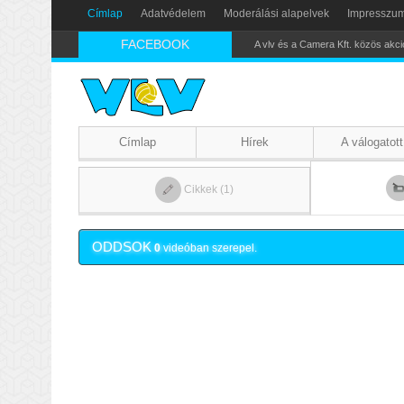
Címlap
Adatvédelem
Moderálási alapelvek
Impresszu
FACEBOOK
Nikics-gól lábbal
Címlap
Hírek
A válogatott
Cikkek (1)
ODDSOK
0
videóban szerepel.