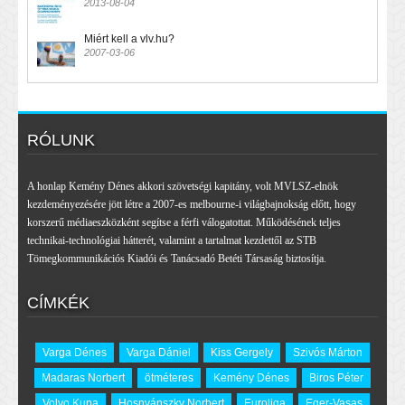
2013-08-04
Miért kell a vlv.hu?
2007-03-06
RÓLUNK
A honlap Kemény Dénes akkori szövetségi kapitány, volt MVLSZ-elnök
kezdeményezésére jött létre a 2007-es melbourne-i világbajnokság előtt, hogy
korszerű médiaeszközként segítse a férfi válogatottat. Működésének teljes
technikai-technológiai hátterét, valamint a tartalmat kezdettől az STB
Tömegkommunikációs Kiadói és Tanácsadó Betéti Társaság biztosítja.
CÍMKÉK
Varga Dénes
Varga Dániel
Kiss Gergely
Szivós Márton
Madaras Norbert
ötméteres
Kemény Dénes
Biros Péter
Volvo Kupa
Hosnyánszky Norbert
Euroliga
Eger-Vasas