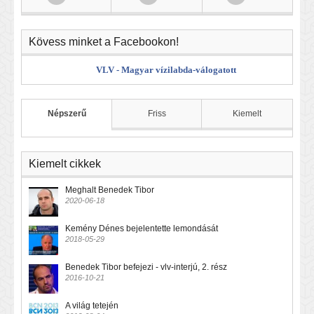
Kövess minket a Facebookon!
VLV - Magyar vízilabda-válogatott
Népszerű
Friss
Kiemelt
Kiemelt cikkek
Meghalt Benedek Tibor
2020-06-18
Kemény Dénes bejelentette lemondását
2018-05-29
Benedek Tibor befejezi - vlv-interjú, 2. rész
2016-10-21
A világ tetején