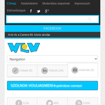
Címlap
Adatvédelem
Moderálási alapelvek
Impresszum
Elérhetőségek
FACEBOOK
A vlv és a Camera Kft. közös akciója
Galériák (0)
Cikkek (0)
Videók (26)
SZOLNOK-VOULIAGMENI
0
galériában szerepel.
112k
465
3.92k