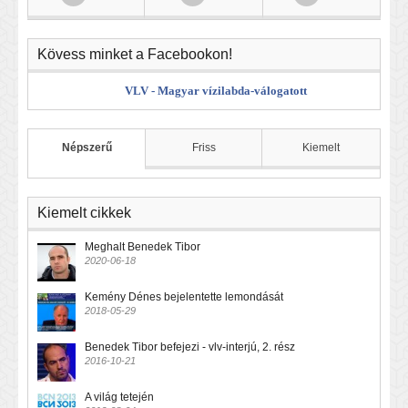
Kövess minket a Facebookon!
VLV - Magyar vízilabda-válogatott
Népszerű
Friss
Kiemelt
Kiemelt cikkek
Meghalt Benedek Tibor
2020-06-18
Kemény Dénes bejelentette lemondását
2018-05-29
Benedek Tibor befejezi - vlv-interjú, 2. rész
2016-10-21
A világ tetején