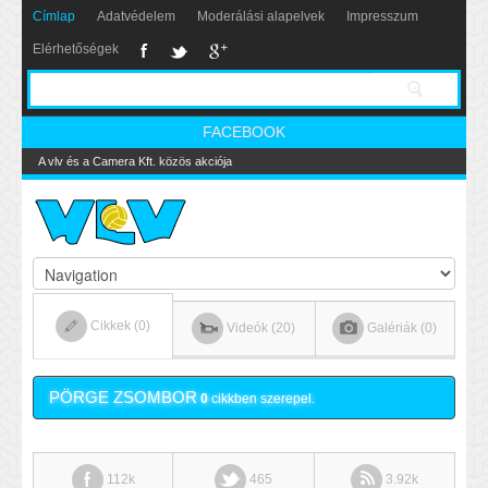
Címlap
Adatvédelem
Moderálási alapelvek
Impresszum
Elérhetőségek
FACEBOOK
A vlv és a Camera Kft. közös akciója
Cikkek (0)
Videók (20)
Galériák (0)
PÖRGE ZSOMBOR
0
cikkben szerepel.
112k
465
3.92k