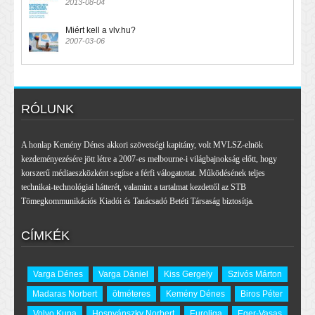
2013-08-04
Miért kell a vlv.hu?
2007-03-06
RÓLUNK
A honlap Kemény Dénes akkori szövetségi kapitány, volt MVLSZ-elnök
kezdeményezésére jött létre a 2007-es melbourne-i világbajnokság előtt, hogy
korszerű médiaeszközként segítse a férfi válogatottat. Működésének teljes
technikai-technológiai hátterét, valamint a tartalmat kezdettől az STB
Tömegkommunikációs Kiadói és Tanácsadó Betéti Társaság biztosítja.
CÍMKÉK
Varga Dénes
Varga Dániel
Kiss Gergely
Szivós Márton
Madaras Norbert
ötméteres
Kemény Dénes
Biros Péter
Volvo Kupa
Hosnyánszky Norbert
Euroliga
Eger-Vasas