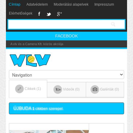
Címlap
Adatvédelem
Moderálási alapelvek
Impresszum
Elérhetőségek
FACEBOOK
Nikics-gól lábbal
Cikkek (1)
Videók (0)
Galériák (0)
ÚJBUDA
1
cikkben szerepel.