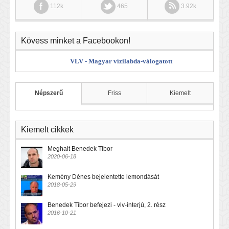
112k
465
3.92k
Kövess minket a Facebookon!
VLV - Magyar vízilabda-válogatott
Népszerű
Friss
Kiemelt
Kiemelt cikkek
Meghalt Benedek Tibor
2020-06-18
Kemény Dénes bejelentette lemondását
2018-05-29
Benedek Tibor befejezi - vlv-interjú, 2. rész
2016-10-21