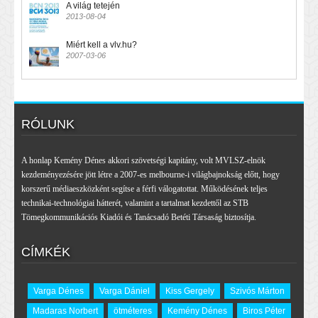
A világ tetején
2013-08-04
Miért kell a vlv.hu?
2007-03-06
RÓLUNK
A honlap Kemény Dénes akkori szövetségi kapitány, volt MVLSZ-elnök
kezdeményezésére jött létre a 2007-es melbourne-i világbajnokság előtt, hogy
korszerű médiaeszközként segítse a férfi válogatottat. Működésének teljes
technikai-technológiai hátterét, valamint a tartalmat kezdettől az STB
Tömegkommunikációs Kiadói és Tanácsadó Betéti Társaság biztosítja.
CÍMKÉK
Varga Dénes
Varga Dániel
Kiss Gergely
Szivós Márton
Madaras Norbert
ötméteres
Kemény Dénes
Biros Péter