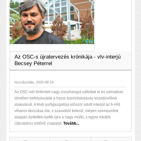
Az OSC-s újratervezés krónikája - vlv-interjú
Becsey Péterrel
hozzászólás, 2020-08-19
Az OSC-nél történtek nagy visszhangot váltottak ki és várhatóan
döntően befolyásolják a hazai topvízilabdázás közeljövőbeli
alakulását. A klub sortigazgatója először adott interjút az A-Híd
viharos távozása óta, s szavaiból kiderül, milyen szempontok
alapján építették-építik újra a nagy múltú, s egyre inkább
Újbudához kötődő csapatot.
Tovább...