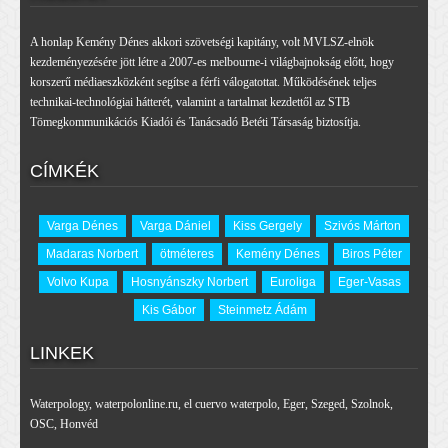
A honlap Kemény Dénes akkori szövetségi kapitány, volt MVLSZ-elnök
kezdeményezésére jött létre a 2007-es melbourne-i világbajnokság előtt, hogy
korszerű médiaeszközként segítse a férfi válogatottat. Működésének teljes
technikai-technológiai hátterét, valamint a tartalmat kezdettől az STB
Tömegkommunikációs Kiadói és Tanácsadó Betéti Társaság biztosítja.
CÍMKÉK
Varga Dénes
Varga Dániel
Kiss Gergely
Szivós Márton
Madaras Norbert
ötméteres
Kemény Dénes
Biros Péter
Volvo Kupa
Hosnyánszky Norbert
Euroliga
Eger-Vasas
Kis Gábor
Steinmetz Ádám
LINKEK
Waterpology
,
waterpolonline.ru
,
el cuervo waterpolo
,
Eger
,
Szeged
,
Szolnok
,
OSC
,
Honvéd