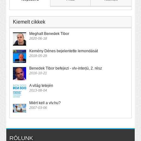
Kiemelt cikkek
Meghalt Benedek Tibor
2020-06-18
Kemény Dénes bejelentette lemondását
2018-05-29
Benedek Tibor befejezi - vlv-interjú, 2. rész
2016-10-21
A világ tetején
2013-08-04
Miért kell a vlv.hu?
2007-03-06
RÓLUNK