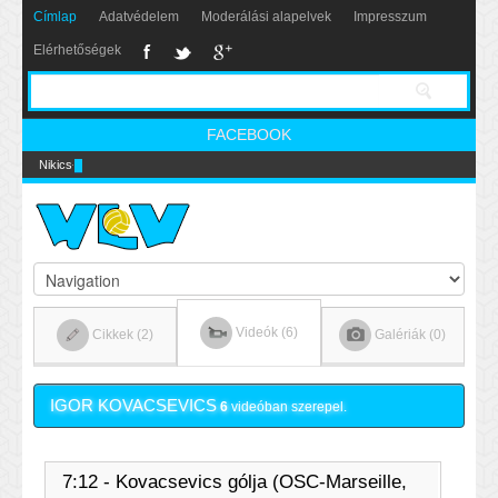
Címlap
Adatvédelem
Moderálási alapelvek
Impresszum
Elérhetőségek
FACEBOOK
Nikics-gól lábbal
Videók (6)
Cikkek (2)
Galériák (0)
IGOR KOVACSEVICS
6
videóban szerepel.
7:12 - Kovacsevics gólja (OSC-Marseille,