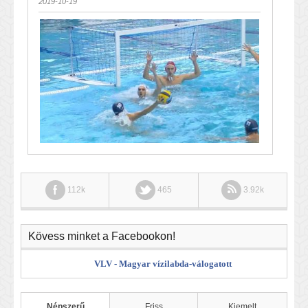
2019-10-19
112k
465
3.92k
Kövess minket a Facebookon!
VLV - Magyar vízilabda-válogatott
Népszerű
Friss
Kiemelt