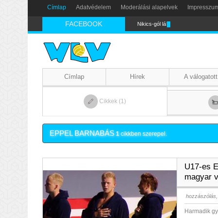
Címlap
Adatvédelem
Moderálási alapelvek
Impresszu
FACEBOOK
Nikics-gól lábbal
Címlap
Hírek
A válogatott
Cikkek (1)
EPPEL BARNABÁS
1
cikkben szerepel.
U17-es E
magyar v
hozzászólás,
Harmadik győ