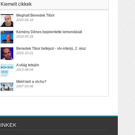
Kiemelt cikkek
Meghalt Benedek Tibor
2020-06-18
Kemény Dénes bejelentette lemondását
2018-05-29
Benedek Tibor befejezi - vlv-interjú, 2. rész
2016-10-21
A világ tetején
2013-08-04
Miért kell a vlv.hu?
2007-03-06
LINKEK