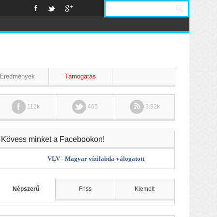
Eredmények
Támogatás
112k
465
3.92k
Kövess minket a Facebookon!
VLV - Magyar vízilabda-válogatott
Népszerű
Friss
Kiemelt