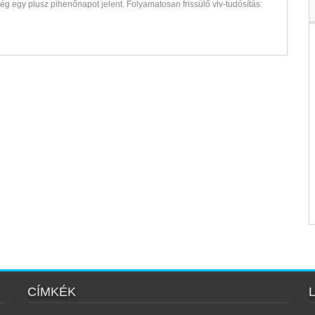
ég egy plusz pihenőnapot jelent. Folyamatosan frissülő vlv-tudósítás:
CÍMKÉK