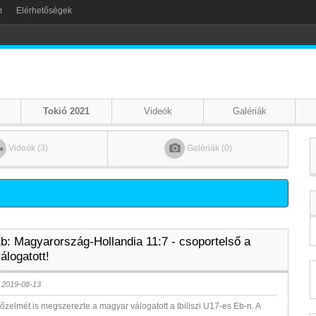
m
Elérhetőségek
Tokió 2021
Videók
Galériák
Videók (3)
Galériák (0)
b: Magyarország-Hollandia 11:7 - csoportelső a
álogatott!
 2019-08-13
zelmét is megszerezte a magyar válogatott a tbiliszi U17-es Eb-n. A