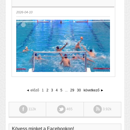
2026-04-10
◄ előző
1
2
3
4
5
...
29
30
következő ►
112k
465
3.92k
Kövess minket a Facebookon!