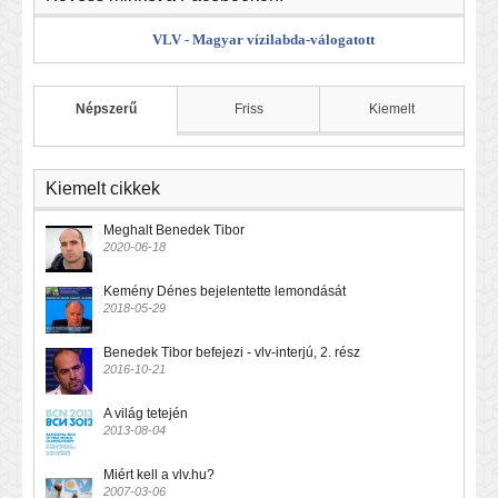
VLV - Magyar vízilabda-válogatott
Népszerű
Friss
Kiemelt
Kiemelt cikkek
Meghalt Benedek Tibor
2020-06-18
Kemény Dénes bejelentette lemondását
2018-05-29
Benedek Tibor befejezi - vlv-interjú, 2. rész
2016-10-21
A világ tetején
2013-08-04
Miért kell a vlv.hu?
2007-03-06