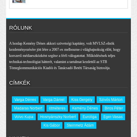
RÓLUNK
A honlap Kemény Dénes akkori szövetségi kapitány, volt MVLSZ-elnök
kezdeményezésére jött létre a 2007-es melbourne-i világbajnokság előtt, hogy
korszerű médiaeszközként segítse a férfi válogatottat. Működésének teljes
technikai-technológiai hátterét, valamint a tartalmat kezdettől az STB
Tömegkommunikációs Kiadói és Tanácsadó Betéti Társaság biztosítja.
CÍMKÉK
Varga Dénes
Varga Dániel
Kiss Gergely
Szivós Márton
Madaras Norbert
ötméteres
Kemény Dénes
Biros Péter
Volvo Kupa
Hosnyánszky Norbert
Euroliga
Eger-Vasas
Kis Gábor
Steinmetz Ádám