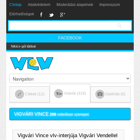
Címlap
Adatvédelem
Moderálási alapelvek
Impresszum
Elérhetőségek
FACEBOOK
Nikics-gól lábbal
Videók (319)
Cikkek (12)
Galériák (0)
VIGVÁRI VINCE
296
videóban szerepel.
Vigvári Vince vlv-interjúja Vigvári Vendellel