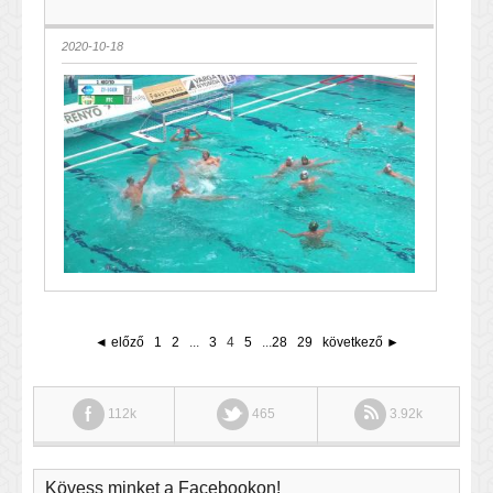
2020-10-18
◄ előző
1
2
...
3
4
5
...
28
29
következő ►
112k
465
3.92k
Kövess minket a Facebookon!