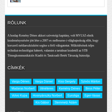
RÓLUNK
A honlap Kemény Dénes akkori szövetségi kapitány, volt MVLSZ-elnök
kezdeményezésére jött létre a 2007-es melbourne-i világbajnokság előtt, hogy
korszerű médiaeszközként segítse a férfi válogatottat. Működésének teljes
technikai-technológiai hátterét, valamint a tartalmat kezdettől az STB
Tömegkommunikációs Kiadói és Tanácsadó Betéti Társaság biztosítja.
CÍMKÉK
Varga Dénes
Varga Dániel
Kiss Gergely
Szivós Márton
Madaras Norbert
ötméteres
Kemény Dénes
Biros Péter
Volvo Kupa
Hosnyánszky Norbert
Euroliga
Eger-Vasas
Kis Gábor
Steinmetz Ádám