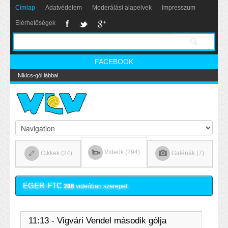
Címlap
Adatvédelem
Moderálási alapelvek
Impresszum
Elérhetőségek
FACEBOOK
Nikics-gól lábbal
Videók (294)
Cikkek (24)
Galériák (7)
EGER-FTC
286
videóban szerepel.
11:13 - Vigvári Vendel második gólja