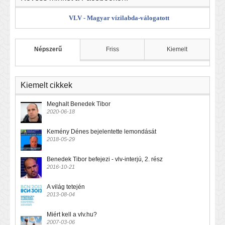
VLV - Magyar vízilabda-válogatott
Népszerű
Friss
Kiemelt
Kiemelt cikkek
Meghalt Benedek Tibor
2020-06-18
Kemény Dénes bejelentette lemondását
2018-05-29
Benedek Tibor befejezi - vlv-interjú, 2. rész
2016-10-21
A világ tetején
2013-08-04
Miért kell a vlv.hu?
2007-03-06