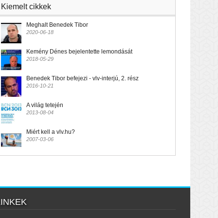
Kiemelt cikkek
Meghalt Benedek Tibor
2020-06-18
Kemény Dénes bejelentette lemondását
2018-05-29
Benedek Tibor befejezi - vlv-interjú, 2. rész
2016-10-21
A világ tetején
2013-08-04
Miért kell a vlv.hu?
2007-03-06
LINKEK