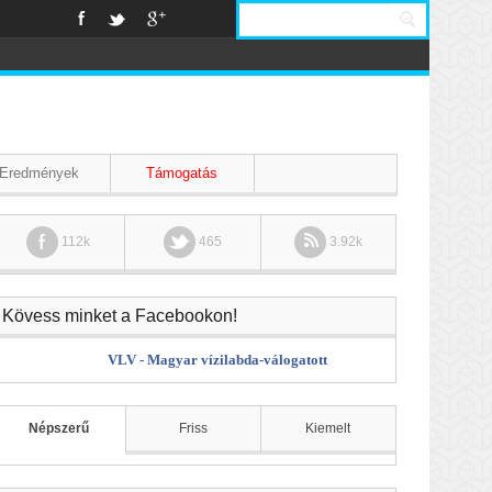
Eredmények
Támogatás
112k
465
3.92k
Kövess minket a Facebookon!
VLV - Magyar vízilabda-válogatott
Népszerű
Friss
Kiemelt