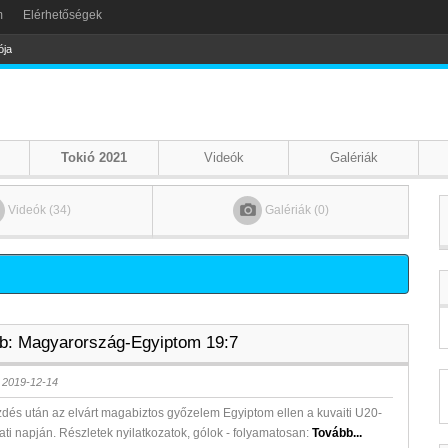
m
Elérhetőségek
ója
Tokió 2021
Videók
Galériák
Videók (34)
Galériák (0)
b: Magyarország-Egyiptom 19:7
 2019-12-14
és után az elvárt magabiztos győzelem Egyiptom ellen a kuvaiti U20-
ti napján. Részletek nyilatkozatok, gólok - folyamatosan:
Tovább...