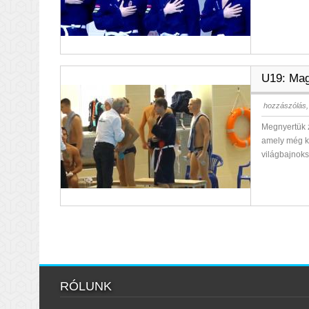
U19: Mag
hozzászólás,
Megnyertük z
amely még kva
világbajnoks
RÓLUNK