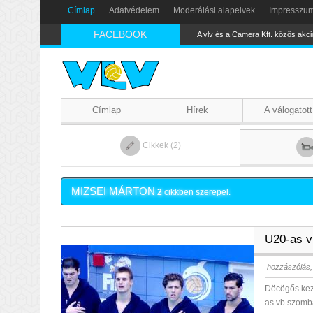
Címlap
Adatvédelem
Moderálási alapelvek
Impresszu
FACEBOOK
A vlv és a Camera Kft. közös akci
Címlap
Hírek
A válogatott
Cikkek (2)
MIZSEI MÁRTON
2
cikkben szerepel.
U20-as v
hozzászólás,
Döcögős kezd
as vb szomba