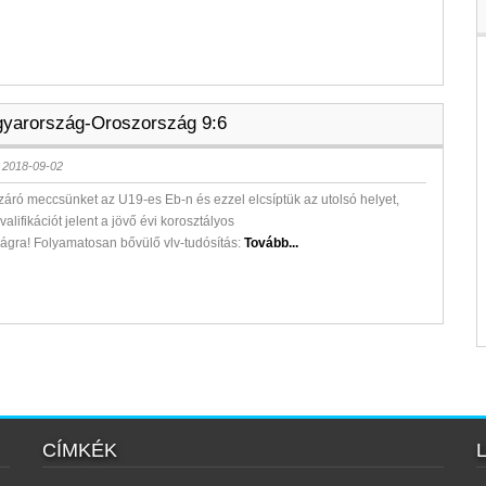
yarország-Oroszország 9:6
 2018-09-02
áró meccsünket az U19-es Eb-n és ezzel elcsíptük az utolsó helyet,
lifikációt jelent a jövő évi korosztályos
ágra! Folyamatosan bővülő vlv-tudósítás:
Tovább...
CÍMKÉK