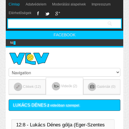
Címlap
Adatvédelem
Moderálási alapelvek
Impresszum
Elérhetőségek
FACEBOOK
Nikics-gól lábbal
Videók (2)
Cikkek (12)
Galériák (0)
LUKÁCS DÉNES
2
videóban szerepel.
12:8 - Lukács Dénes gólja (Eger-Szentes