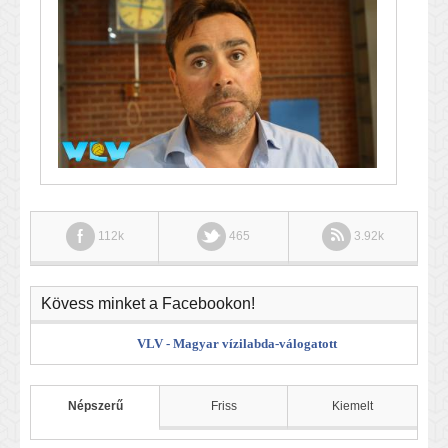
112k
465
3.92k
Kövess minket a Facebookon!
VLV - Magyar vízilabda-válogatott
Népszerű
Friss
Kiemelt