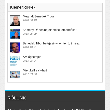
Kiemelt cikkek
Meghalt Benedek Tibor
2020-06-18
Kemény Dénes bejelentette lemondását
2018-05-29
Benedek Tibor befejezi - vlv-interjú, 2. rész
2016-10-21
A világ tetején
2013-08-04
Miért kell a vlv.hu?
2007-03-06
RÓLUNK