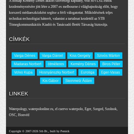
A honlap Kemény Dénes akkori szövetségi kapitány, volt MVLSZ-elnök
kezdeményezésére jött létre a 2007-es melbourne-i világbajnokság előtt, hogy
korszerű médiaeszközként segítse a férfi válogatottat. Működésének teljes
technikai-technológiai hátterét, valamint a tartalmat kezdettől az STB
Tömegkommunikációs Kiadói és Tanácsadó Betéti Társaság biztosítja.
CÍMKÉK
Varga Dénes
Varga Dániel
Kiss Gergely
Szivós Márton
Madaras Norbert
ötméteres
Kemény Dénes
Biros Péter
Volvo Kupa
Hosnyánszky Norbert
Euroliga
Eger-Vasas
Kis Gábor
Steinmetz Ádám
LINKEK
Waterpology
,
waterpolonline.ru
,
el cuervo waterpolo
,
Eger
,
Szeged
,
Szolnok
,
OSC
,
Honvéd
Copyright © 2007-2026 Stb Bt., built by Pernick