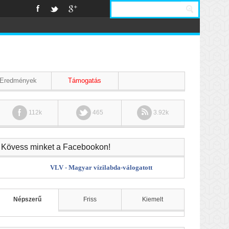
Eredmények
Támogatás
112k
465
3.92k
Kövess minket a Facebookon!
VLV - Magyar vízilabda-válogatott
Népszerű
Friss
Kiemelt