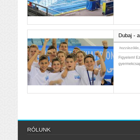
Dubaj - a
hozzászólás,
Figyelem! E
gyermekcsapa
RÓLUNK