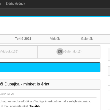
m
Elérhetőségek
Tokió 2021
Videók
Galériák
Videók (132)
Galériák (11)
l Dubajba - minket is érint!
 2014-05-26
ajban megkezdődik a Világliga interkontinentális selejtezőtornája.
dubaji ellenfeleinket.
Tovább...