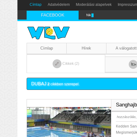
Címlap
Adatvédelem
Moderálási alapelvek
Impresszu
FACEBOOK
Nikics-gól lábbal
Címlap
Hírek
A válogatott
Cikkek (2)
DUBAJ
2
cikkben szerepel.
Sanghajbó
hozzászólás,
Kedden Sangh
Megismerjük 