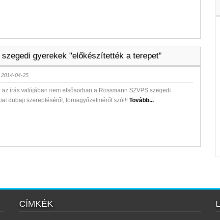
 szegedi gyerekek "előkészítették a terepet"
 2014-04-25
z az írás valójában nem elsősorban a Rossmann SZVPS szegedi
t dubaji szerepléséről, tornagyőzelméről szól!!
Tovább...
CÍMKÉK