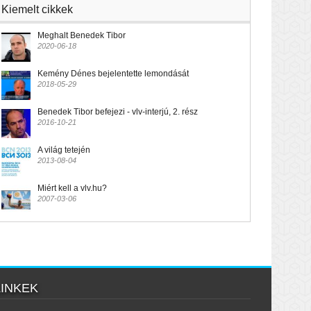
Kiemelt cikkek
Meghalt Benedek Tibor
2020-06-18
Kemény Dénes bejelentette lemondását
2018-05-29
Benedek Tibor befejezi - vlv-interjú, 2. rész
2016-10-21
A világ tetején
2013-08-04
Miért kell a vlv.hu?
2007-03-06
LINKEK