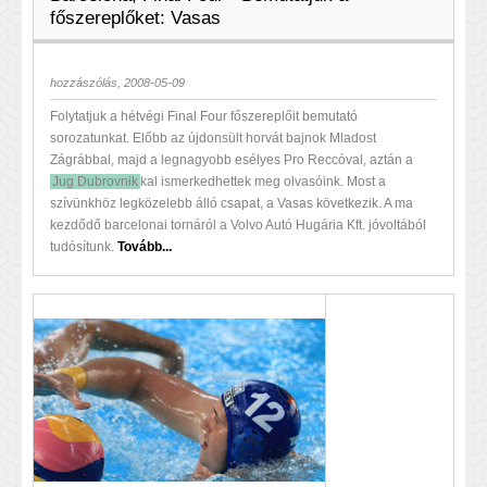
főszereplőket: Vasas
hozzászólás, 2008-05-09
Folytatjuk a hétvégi Final Four főszereplőit bemutató
sorozatunkat. Előbb az újdonsült horvát bajnok Mladost
Zágrábbal, majd a legnagyobb esélyes Pro Reccóval, aztán a
Jug Dubrovnik
kal ismerkedhettek meg olvasóink. Most a
szívünkhöz legközelebb álló csapat, a Vasas következik. A ma
kezdődő barcelonai tornáról a Volvo Autó Hugária Kft. jóvoltából
tudósítunk.
Tovább...