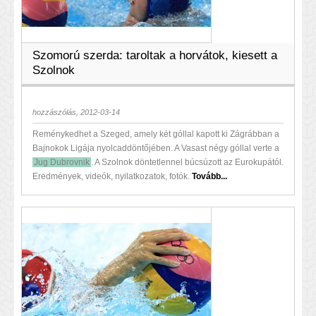
Szomorú szerda: taroltak a horvátok, kiesett a
Szolnok
hozzászólás, 2012-03-14
Reménykedhet a Szeged, amely két góllal kapott ki Zágrábban a
Bajnokok Ligája nyolcaddöntőjében. A Vasast négy góllal verte a
Jug Dubrovnik
. A Szolnok döntetlennel búcsúzott az Eurokupától.
Eredmények, videók, nyilatkozatok, fotók.
Tovább...