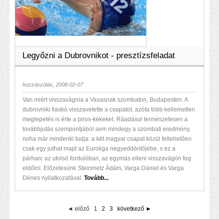
Legyőzni a Dubrovnikot - presztízsfeladat
hozzászólás, 2008-02-07
Van miért visszavágnia a Vasasnak szombaton, Budapesten. A
dubrovniki fiaskó visszavetette a csapatot, azóta több kellemetlen
meglepetés is érte a piros-kékeket. Ráadásul természetesen a
továbbjutás szempontjából sem mindegy a szombati eredmény,
noha már mindenki tudja: a két magyar csapat közül feltehetően
csak egy juthat majd az Euroliga negyeddöntőjébe, s ez a
párharc az utolsó fordulóban, az egymás elleni visszavágón fog
eldőlni. Előzetesünk Steinmetz Ádám, Varga Dániel és Varga
Dénes nyilatkozatával.
Tovább...
◄ előző
1
2
3
következő ►