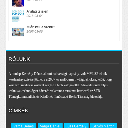
2016-10-21
A világ tetején
2013-08-04
Miért kell a vlv.hu?
2007-03-06
RÓLUNK
A honlap Kemény Dénes akkori szövetségi kapitány, volt MVLSZ-elnök
kezdeményezésére jött létre a 2007-es melbourne-i világbajnokság előtt, hogy
korszerű médiaeszközként segítse a férfi válogatottat. Működésének teljes
technikai-technológiai hátterét, valamint a tartalmat kezdettől az STB
Tömegkommunikációs Kiadói és Tanácsadó Betéti Társaság biztosítja.
CÍMKÉK
Varga Dénes
Varga Dániel
Kiss Gergely
Szivós Márton