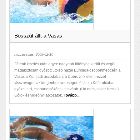
Bosszút állt a Vasas
hozzászólás, 2008-02-10
Félénk kezdés után egyre nagyobb fölénybe került és végül
magabiztosan győzött utolsó hazai Euroliga-csoportmeccsén a
Vasas a Komjádi uszodában, a Dubrovnik ellen. Ezzel
visszavágott az idegenbeli vereségért és ha a Kőér utcában
győzni tud, csoportelsőként jut tovább. (Ha nem, akkor kiesik.)
Gólok és videónyilatkozatok.
Tovább...