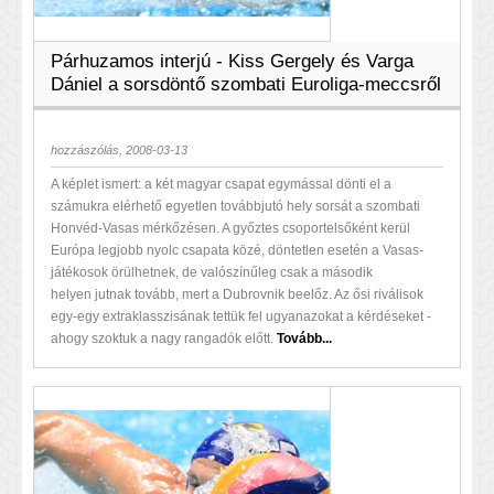
Párhuzamos interjú - Kiss Gergely és Varga
Dániel a sorsdöntő szombati Euroliga-meccsről
hozzászólás, 2008-03-13
A képlet ismert: a két magyar csapat egymással dönti el a
számukra elérhető egyetlen továbbjutó hely sorsát a szombati
Honvéd-Vasas mérkőzésen. A győztes csoportelsőként kerül
Európa legjobb nyolc csapata közé, döntetlen esetén a Vasas-
játékosok örülhetnek, de valószínűleg csak a második
helyen jutnak tovább, mert a Dubrovnik beelőz. Az ősi riválisok
egy-egy extraklasszisának tettük fel ugyanazokat a kérdéseket -
ahogy szoktuk a nagy rangadók előtt.
Tovább...