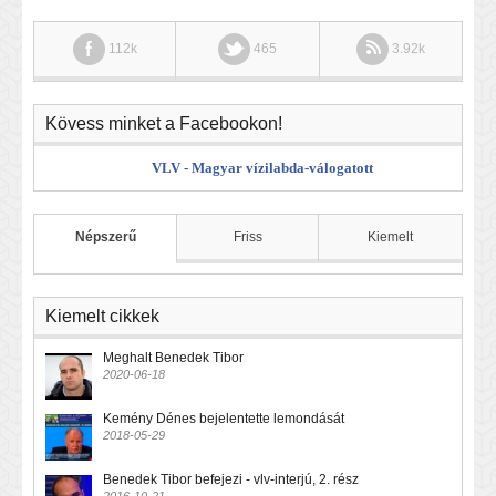
112k
465
3.92k
Kövess minket a Facebookon!
VLV - Magyar vízilabda-válogatott
Népszerű
Friss
Kiemelt
Kiemelt cikkek
Meghalt Benedek Tibor
2020-06-18
Kemény Dénes bejelentette lemondását
2018-05-29
Benedek Tibor befejezi - vlv-interjú, 2. rész