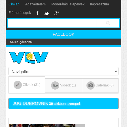
Címlap
Adatvédelem
Moderálási alapelvek
Impresszum
Elérhetőségek
FACEBOOK
Nikics-gól lábbal
Cikkek (31)
Videók (1)
Galériák (0)
JUG DUBROVNIK
30
cikkben szerepel.