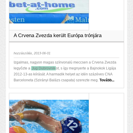
A Crvena Zvezda került Európa trónjára
hozzászólás, 2013-06-01
Izgalmas, nagyon magas színvonalú meccsen a Crvena Zvezda
legyőzte a
Jug Dubrovnik
ot, s így megnyerte a Bajnokok Ligája
2012-13-as kiírását. A harmadik helyet az idén százéves CNA
Barceloneta (Szirányi Balázs csapata) szerezte meg.
Tovább...