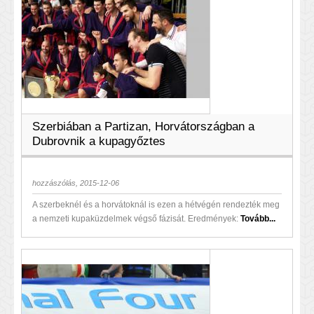
Szerbiában a Partizan, Horvátországban a
Dubrovnik a kupagyőztes
hozzászólás, 2015-12-06
A szerbeknél és a horvátoknál is ezen a hétvégén rendezték meg
a nemzeti kupaküzdelmek végső fázisát. Eredmények:
Tovább...