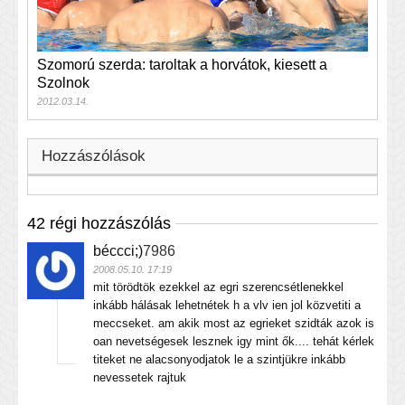
Szomorú szerda: taroltak a horvátok, kiesett a
Szolnok
2012.03.14.
Hozzászólások
42 régi hozzászólás
béccci;)
7986
2008.05.10. 17:19
mit törödtök ezekkel az egri szerencsétlenekkel
inkább hálásak lehetnétek h a vlv ien jol közvetiti a
meccseket. am akik most az egrieket szidták azok is
oan nevetségesek lesznek igy mint ők.... tehát kérlek
titeket ne alacsonyodjatok le a szintjükre inkább
nevessetek rajtuk