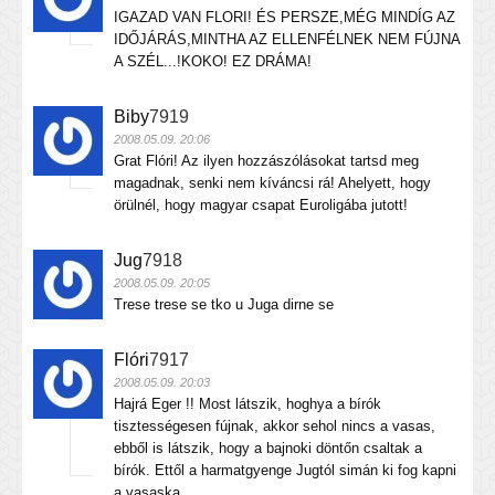
IGAZAD VAN FLORI! ÉS PERSZE,MÉG MINDÍG AZ
IDŐJÁRÁS,MINTHA AZ ELLENFÉLNEK NEM FÚJNA
A SZÉL...!KOKO! EZ DRÁMA!
Biby
7919
2008.05.09. 20:06
Grat Flóri! Az ilyen hozzászólásokat tartsd meg
magadnak, senki nem kíváncsi rá! Ahelyett, hogy
örülnél, hogy magyar csapat Euroligába jutott!
Jug
7918
2008.05.09. 20:05
Trese trese se tko u Juga dirne se
Flóri
7917
2008.05.09. 20:03
Hajrá Eger !! Most látszik, hoghya a bírók
tisztességesen fújnak, akkor sehol nincs a vasas,
ebből is látszik, hogy a bajnoki döntőn csaltak a
bírók. Ettől a harmatgyenge Jugtól simán ki fog kapni
a vasaska.