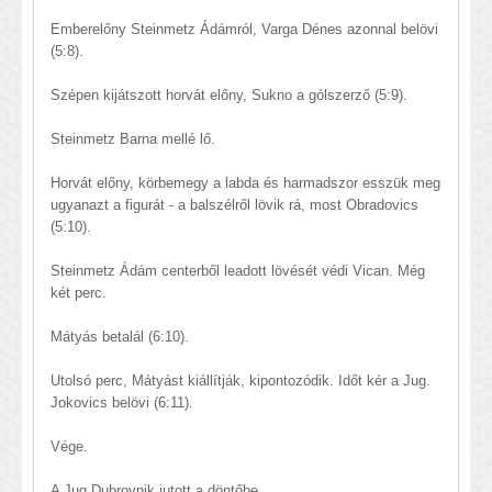
Emberelőny Steinmetz Ádámról, Varga Dénes azonnal belövi
(5:8).
Szépen kijátszott horvát előny, Sukno a gólszerző (5:9).
Steinmetz Barna mellé lő.
Horvát előny, körbemegy a labda és harmadszor esszük meg
ugyanazt a figurát - a balszélről lövik rá, most Obradovics
(5:10).
Steinmetz Ádám centerből leadott lövését védi Vican. Még
két perc.
Mátyás betalál (6:10).
Utolsó perc, Mátyást kiállítják, kipontozódik. Időt kér a Jug.
Jokovics belövi (6:11).
Vége.
A Jug Dubrovnik jutott a döntőbe.