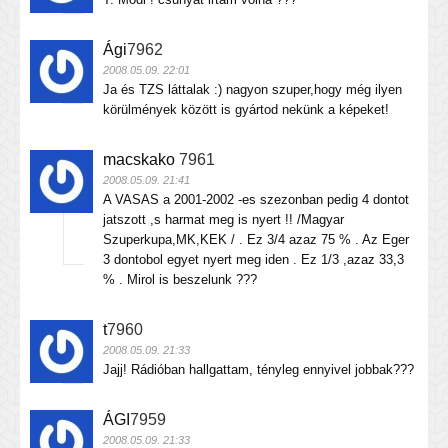
Ági
7962
2008.05.09. 22:01
Ja és TZS láttalak :) nagyon szuper,hogy még ilyen
körülmények között is gyártod nekünk a képeket!
macskako
7961
2008.05.09. 21:41
A VASAS a 2001-2002 -es szezonban pedig 4 dontot
jatszott ,s harmat meg is nyert !! /Magyar
Szuperkupa,MK,KEK / . Ez 3/4 azaz 75 % . Az Eger
3 dontobol egyet nyert meg iden . Ez 1/3 ,azaz 33,3
% . Mirol is beszelunk ???
t
7960
2008.05.09. 21:33
Jajj! Rádióban hallgattam, tényleg ennyivel jobbak???
ÁGI
7959
2008.05.09. 21:33