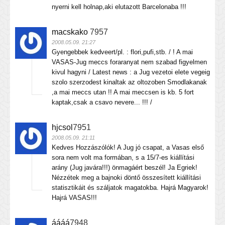
nyerni kell holnap,aki elutazott Barcelonaba !!!
macskako
7957
2008.05.09. 21:27
Gyengebbek kedveert/pl. : flori,pufi,stb. / ! A mai
VASAS-Jug meccs foraranyat nem szabad figyelmen
kivul hagyni / Latest news : a Jug vezetoi elete vegeig
szolo szerzodest kinaltak az oltozoben Smodlakanak
,a mai meccs utan !! A mai meccsen is kb. 5 fort
kaptak,csak a csavo nevere... !!! /
hjcsol
7951
2008.05.09. 21:11
Kedves Hozzászólók! A Jug jó csapat, a Vasas első
sora nem volt ma formában, s a 15/7-es kiállítási
arány (Jug javára!!!) önmagáért beszél! Ja Egriek!
Nézzétek meg a bajnoki döntő összesített kiállítási
statisztikáit és száljatok magatokba. Hajrá Magyarok!
Hajrá VASAS!!!
áááá
7948