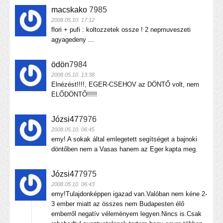
macskako
7985
2008.05.10. 17:12
flori + pufi : koltozzetek ossze ! 2 nepmuveszeti
agyagedeny ...
ödön
7984
2008.05.10. 13:38
Elnézést!!!!, EGER-CSEHOV az DÖNTŐ volt, nem
ELŐDÖNTŐ!!!!!
Józsi47
7976
2008.05.10. 06:45
emy! A sokak által emlegetett segítséget a bajnoki
döntőben nem a Vasas hanem az Eger kapta meg.
Józsi47
7975
2008.05.10. 06:43
emy!Tulajdonképpen igazad van.Valóban nem kéne 2-
3 ember miatt az összes nem Budapesten élő
emberről negatív véleményem legyen.Nincs is.Csak