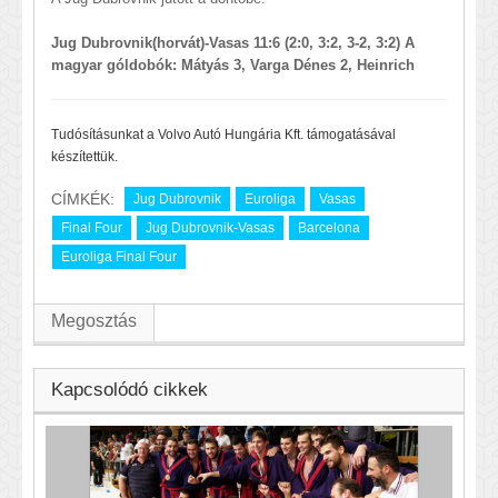
Jug Dubrovnik(horvát)-Vasas 11:6 (2:0, 3:2, 3-2, 3:2) A
magyar góldobók: Mátyás 3, Varga Dénes 2, Heinrich
Tudósításunkat a Volvo Autó Hungária Kft. támogatásával
készítettük.
CÍMKÉK:
Jug Dubrovnik
Euroliga
Vasas
Final Four
Jug Dubrovnik-Vasas
Barcelona
Euroliga Final Four
Megosztás
Kapcsolódó cikkek