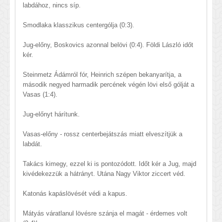
labdához, nincs síp.
Smodlaka klasszikus centergólja (0:3).
Jug-előny, Boskovics azonnal belövi (0:4). Földi László időt
kér.
Steinmetz Ádámról fór, Heinrich szépen bekanyarítja, a
második negyed harmadik percének végén lövi első gólját a
Vasas (1:4).
Jug-előnyt hárítunk.
Vasas-előny - rossz centerbejátszás miatt elveszítjük a
labdát.
Takács kimegy, ezzel ki is pontozódott. Időt kér a Jug, majd
kivédekezzük a hátrányt. Utána Nagy Viktor ziccert véd.
Katonás kapáslövését védi a kapus.
Mátyás váratlanul lövésre szánja el magát - érdemes volt