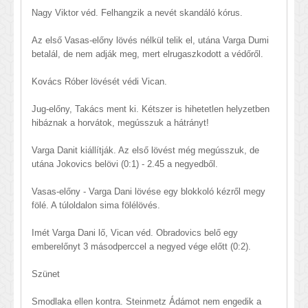
Nagy Viktor véd. Felhangzik a nevét skandáló kórus.
Az első Vasas-előny lövés nélkül telik el, utána Varga Dumi
betalál, de nem adják meg, mert elrugaszkodott a védőről.
Kovács Róber lövését védi Vican.
Jug-előny, Takács ment ki. Kétszer is hihetetlen helyzetben
hibáznak a horvátok, megússzuk a hátrányt!
Varga Danit kiállítják. Az első lövést még megússzuk, de
utána Jokovics belövi (0:1) - 2.45 a negyedből.
Vasas-előny - Varga Dani lövése egy blokkoló kézről megy
fölé. A túloldalon sima fölélövés.
Imét Varga Dani lő, Vican véd. Obradovics belő egy
emberelőnyt 3 másodperccel a negyed vége előtt (0:2).
Szünet
Smodlaka ellen kontra. Steinmetz Ádámot nem engedik a