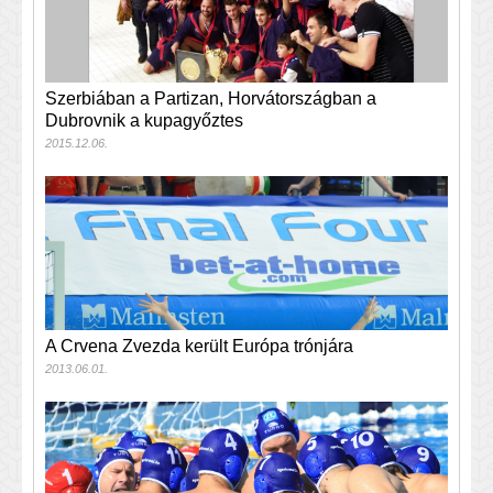
Szerbiában a Partizan, Horvátországban a
Dubrovnik a kupagyőztes
2015.12.06.
A Crvena Zvezda került Európa trónjára
2013.06.01.