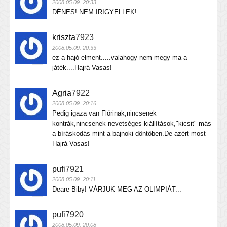
2008.05.09. 20:33
DÉNES! NEM IRIGYELLEK!
kriszta
7923
2008.05.09. 20:33
ez a hajó elment.....valahogy nem megy ma a
játék....Hajrá Vasas!
Agria
7922
2008.05.09. 20:16
Pedig igaza van Flórinak,nincsenek
kontrák,nincsenek nevetséges kiállítások,"kicsit" más
a bíráskodás mint a bajnoki döntőben.De azért most
Hajrá Vasas!
pufi
7921
2008.05.09. 20:11
Deare Biby! VÁRJUK MEG AZ OLIMPIÁT...
pufi
7920
2008.05.09. 20:08