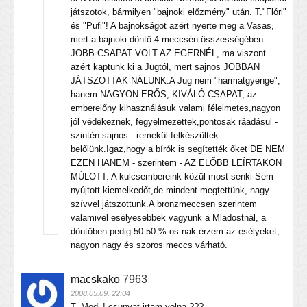
játszotok, bármilyen "bajnoki előzmény" után. T."Flóri"
és "Pufi"! A bajnokságot azért nyerte meg a Vasas,
mert a bajnoki döntő 4 meccsén összességében
JOBB CSAPAT VOLT AZ EGERNÉL, ma viszont
azért kaptunk ki a Jugtól, mert sajnos JOBBAN
JÁTSZOTTAK NÁLUNK.A Jug nem "harmatgyenge",
hanem NAGYON ERŐS, KIVÁLÓ CSAPAT, az
emberelőny kihasználásuk valami félelmetes,nagyon
jól védekeznek, fegyelmezettek,pontosak ráadásul -
szintén sajnos - remekül felkészültek
belőlünk.Igaz,hogy a bírók is segítették őket DE NEM
EZEN HANEM - szerintem - AZ ELŐBB LEÍRTAKON
MÚLOTT. A kulcsembereink közül most senki Sem
nyújtott kiemelkedőt,de mindent megtettünk, nagy
szívvel játszottunk.A bronzmeccsen szerintem
valamivel esélyesebbek vagyunk a Mladostnál, a
döntőben pedig 50-50 %-os-nak érzem az esélyeket,
nagyon nagy és szoros meccs várható.
macskako
7963
2008.05.09. 22:04
T. Modi ! csunyat irtam volna ???