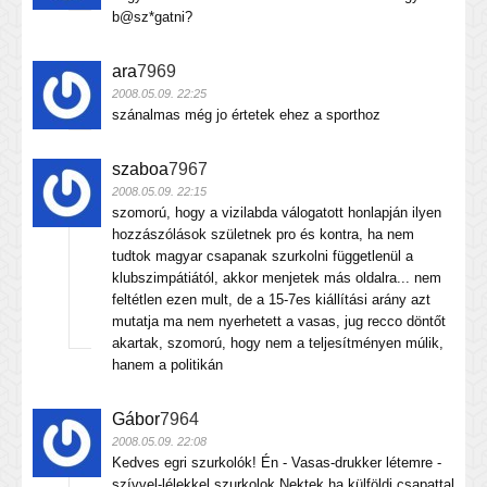
b@sz*gatni?
ara
7969
2008.05.09. 22:25
szánalmas még jo értetek ehez a sporthoz
szaboa
7967
2008.05.09. 22:15
szomorú, hogy a vizilabda válogatott honlapján ilyen
hozzászólások születnek pro és kontra, ha nem
tudtok magyar csapanak szurkolni függetlenül a
klubszimpátiától, akkor menjetek más oldalra... nem
feltétlen ezen mult, de a 15-7es kiállítási arány azt
mutatja ma nem nyerhetett a vasas, jug recco döntőt
akartak, szomorú, hogy nem a teljesítményen múlik,
hanem a politikán
Gábor
7964
2008.05.09. 22:08
Kedves egri szurkolók! Én - Vasas-drukker létemre -
szívvel-lélekkel szurkolok Nektek,ha külföldi csapattal