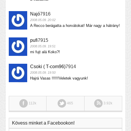
Najó
7916
2008.05.09. 20:02
A Recco berágatta a horvátokat! Már nagy a hátrány!
pufi
7915
2008.05.09. 19:51
mi fujt alá Koko?!
Csoki ( T-com96)
7914
2008.05.09. 19:50
Hajrá Vasas !!!!!!Veletek vagyunk!
112k
465
3.92k
Kövess minket a Facebookon!