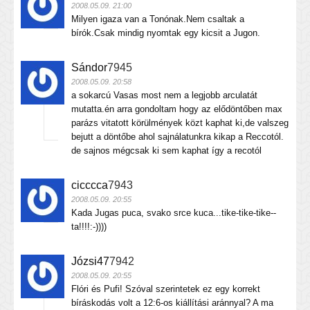
2008.05.09. 21:00
Milyen igaza van a Tonónak.Nem csaltak a
bírók.Csak mindig nyomtak egy kicsit a Jugon.
Sándor
7945
2008.05.09. 20:58
a sokarcú Vasas most nem a legjobb arculatát
mutatta.én arra gondoltam hogy az elődöntőben max
parázs vitatott körülmények közt kaphat ki,de valszeg
bejutt a döntőbe ahol sajnálatunkra kikap a Reccotól.
de sajnos mégcsak ki sem kaphat így a recotól
cicccca
7943
2008.05.09. 20:55
Kada Jugas puca, svako srce kuca...tike-tike-tike--
ta!!!!:-))))
Józsi47
7942
2008.05.09. 20:55
Flóri és Pufi! Szóval szerintetek ez egy korrekt
bíráskodás volt a 12:6-os kiállítási aránnyal? A ma