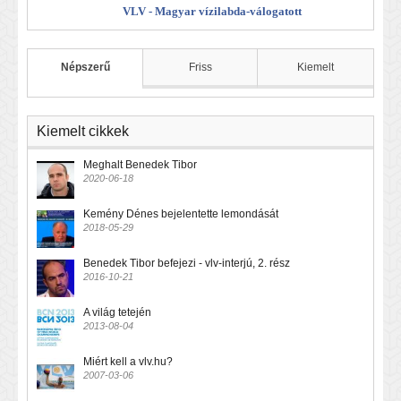
VLV - Magyar vízilabda-válogatott
Népszerű
Friss
Kiemelt
Kiemelt cikkek
Meghalt Benedek Tibor
2020-06-18
Kemény Dénes bejelentette lemondását
2018-05-29
Benedek Tibor befejezi - vlv-interjú, 2. rész
2016-10-21
A világ tetején
2013-08-04
Miért kell a vlv.hu?
2007-03-06