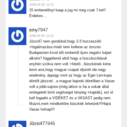
2008.05.09. 21:01
15 emberelőnyt kaap a jug mi meg csak 7-tet!!
Érdekes....
emy
7947
2008.05.09. 21:01
Józsi47 nem gondolod,hogy 2-3 hozzaszóló
+fogalmazása miatt nem kellene az összes
Budapesten kívül élő emberről ilyen negatív képet
alkotni? függetlenül attól hogy a hozzászólásuk
enyhén szólva nem volt +felelő...büszkének kéne
lenni arra,hogy magyar csapat eljutott ide.nagy
eredmény, éppúgy mint az hogy az Eger Len-kupa
döntőt játszott...a magyar bajnoki döntőben a Vasas
volt a jobb-sajnos-(még akkor is ha a sokak által
emlegetett bírói segítséget tényleg +kapták), ezt el
kell fogadni.a VIDÉKET és a VASAST pedig nem
fikázni,mert mindkettőre büszkék lehetünk!!!Hajrá
Vasas holnap!!!
Józsi47
7946