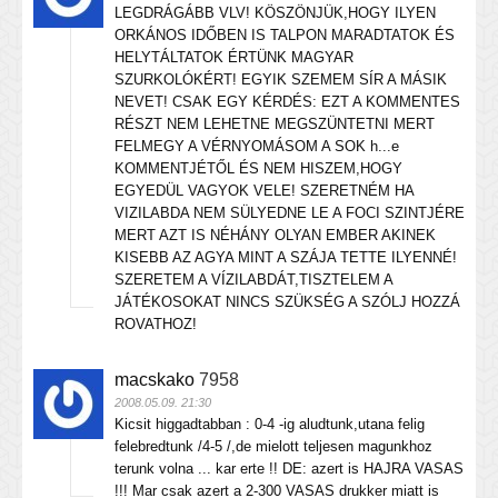
LEGDRÁGÁBB VLV! KÖSZÖNJÜK,HOGY ILYEN
ORKÁNOS IDŐBEN IS TALPON MARADTATOK ÉS
HELYTÁLTATOK ÉRTÜNK MAGYAR
SZURKOLÓKÉRT! EGYIK SZEMEM SÍR A MÁSIK
NEVET! CSAK EGY KÉRDÉS: EZT A KOMMENTES
RÉSZT NEM LEHETNE MEGSZÜNTETNI MERT
FELMEGY A VÉRNYOMÁSOM A SOK h...e
KOMMENTJÉTŐL ÉS NEM HISZEM,HOGY
EGYEDÜL VAGYOK VELE! SZERETNÉM HA
VIZILABDA NEM SÜLYEDNE LE A FOCI SZINTJÉRE
MERT AZT IS NÉHÁNY OLYAN EMBER AKINEK
KISEBB AZ AGYA MINT A SZÁJA TETTE ILYENNÉ!
SZERETEM A VÍZILABDÁT,TISZTELEM A
JÁTÉKOSOKAT NINCS SZÜKSÉG A SZÓLJ HOZZÁ
ROVATHOZ!
macskako
7958
2008.05.09. 21:30
Kicsit higgadtabban : 0-4 -ig aludtunk,utana felig
felebredtunk /4-5 /,de mielott teljesen magunkhoz
terunk volna ... kar erte !! DE: azert is HAJRA VASAS
!!! Mar csak azert a 2-300 VASAS drukker miatt is