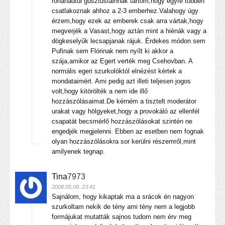
rohahadtul gusztustalnnak tartom,hogy egyre többen
csatlakoznak ahhoz a 2-3 emberhez.Valahogy úgy
érzem,hogy ezek az emberek csak arra vártak,hogy
megverjék a Vasast,hogy aztán mint a hiénák vagy a
dögkeselyűk lecsapjanak rájuk. Érdekes módon sem
Pufinak sem Flórinak nem nyílt ki akkor a
szája,amikor az Egert verték meg Csehovban. A
normális egeri szurkolóktól elnézést kértek a
mondataimért. Ami pedig azt illeti teljesen jogos
volt,hogy kitörölték a nem ide illő
hozzászólásaimat.De kérném a tisztelt moderátor
urakat vagy hölgyeket,hogy a provokáló az ellenfél
csapatát becsmérlő hozzászólásokat szintén ne
engedjék megjelenni. Ebben az esetben nem fognak
olyan hozzászólásokra sor kerülni részemről,mint
amilyenek tegnap.
Tina
7973
2008.05.09. 23:41
Sajnálom, hogy kikaptak ma a srácok én nagyon
szurkoltam nekik de tény ami tény nem a legjobb
formájukat mutatták sajnos tudom nem érv meg