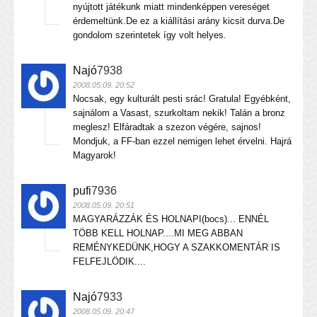
nyújtott játékunk miatt mindenképpen vereséget
érdemeltünk.De ez a kiállítási arány kicsit durva.De
gondolom szerintetek így volt helyes.
Najó
7938
2008.05.09. 20:52
Nocsak, egy kulturált pesti srác! Gratula! Egyébként,
sajnálom a Vasast, szurkoltam nekik! Talán a bronz
meglesz! Elfáradtak a szezon végére, sajnos!
Mondjuk, a FF-ban ezzel nemigen lehet érvelni. Hajrá
Magyarok!
pufi
7936
2008.05.09. 20:51
MAGYARÁZZÁK ÉS HOLNAPI(bocs)... ENNÉL
TÖBB KELL HOLNAP....MI MEG ABBAN
REMÉNYKEDÜNK,HOGY A SZAKKOMENTÁR IS
FELFEJLÖDIK....
Najó
7933
2008.05.09. 20:47