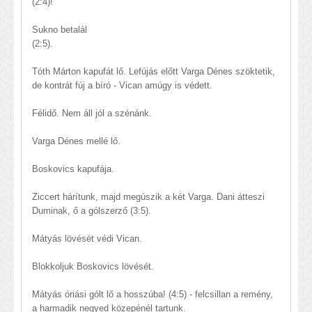
(2:4)!
Sukno betalál
(2:5).
Tóth Márton kapufát lő. Lefújás előtt Varga Dénes szöktetik,
de kontrát fúj a bíró - Vican amúgy is védett.
Félidő. Nem áll jól a szénánk.
Varga Dénes mellé lő.
Boskovics kapufája.
Ziccert hárítunk, majd megúszik a két Varga. Dani átteszi
Duminak, ő a gólszerző (3:5).
Mátyás lövését védi Vican.
Blokkoljuk Boskovics lövését.
Mátyás óriási gólt lő a hosszúba! (4:5) - felcsillan a remény,
a harmadik negyed közepénél tartunk.