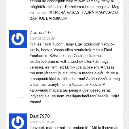
semmi de gondoljunk bele milyen kemény idény ál
mögöttük elfáradtak. Remélem a bronz meglesz. Meg
kell lennie!!!!! HAJRÁ VASAS! HAJRÁ MAGYAROK!
BÁRHOL BÁRMIKOR!
Zsuma
7971
2008.05.09. 22:58
Pufi és Flóri! Tudom, hogy Eger szurkolók vagytok,
azt is, hogy a Vasas ellen szurkoltok még a Final
Fourban is. Szívetek joga!Csak a közelmúlt
felidézésére:mi is volt a Csehov ellen? Jó nagy
vereség, és nem lett LEN-kupa győzelem. A Vasas
ma nem játszott jól,elaludták a meccs elejét, de ez a
ti csapatotokkal is előfordult már! Azért nézzétek meg
a kiállítási arányt, nem a Vasasnak kedvez!A
kárörvendő magatartás pedig a gyengeség és az
irigység jele, és nem intelliganciáról tanúskodik. Hajrá
Vasas!
Dani
7970
2008.05.09. 22:45
Legyetek már normálisak emberek!!! Mit kell egymást