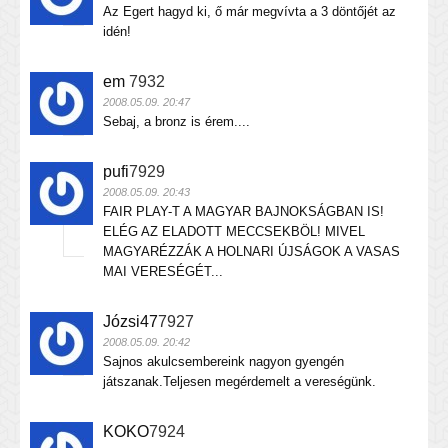
Az Egert hagyd ki, ő már megvívta a 3 döntőjét az
idén!
em
7932
2008.05.09. 20:47
Sebaj, a bronz is érem....
pufi
7929
2008.05.09. 20:43
FAIR PLAY-T A MAGYAR BAJNOKSÁGBAN IS!
ELÉG AZ ELADOTT MECCSEKBÖL! MIVEL
MAGYARÉZZÁK A HOLNARI ÚJSÁGOK A VASAS
MAI VERESÉGÉT...
Józsi47
7927
2008.05.09. 20:42
Sajnos akulcsembereink nagyon gyengén
játszanak.Teljesen megérdemelt a vereségünk.
KOKO
7924