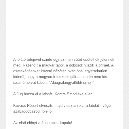
A lelátó tetejével szinte egy szinten sötét esőfelhők jelennek
meg. Rázendít a magyar tábor, a dobosok viszik a prímet. A
csatakáltásokat követő nézőtéri ovációnál egyértelműen
kiderül, hogy a magyarok leszurkolják a szintén nem kis
számú horvát tábort. "Akiugrálangyalföldihejhej!"
A Jug hozza el a labdát. Kontra Smodlaka ellen.
Kovács Róbert elveszti, majd visszaszerzi a labdát - végül
szabaddobásból fölé lő.
Az első előnyt a Jug kapja, kapufa!