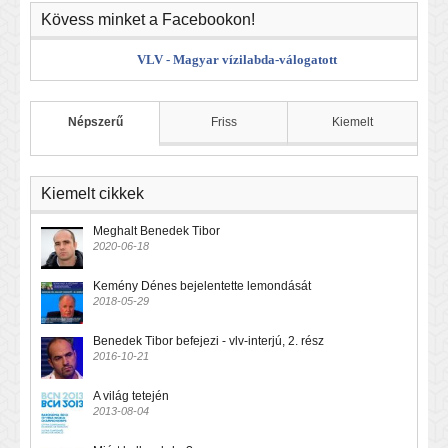
Kövess minket a Facebookon!
VLV - Magyar vízilabda-válogatott
Népszerű
Friss
Kiemelt
Kiemelt cikkek
Meghalt Benedek Tibor
2020-06-18
Kemény Dénes bejelentette lemondását
2018-05-29
Benedek Tibor befejezi - vlv-interjú, 2. rész
2016-10-21
A világ tetején
2013-08-04