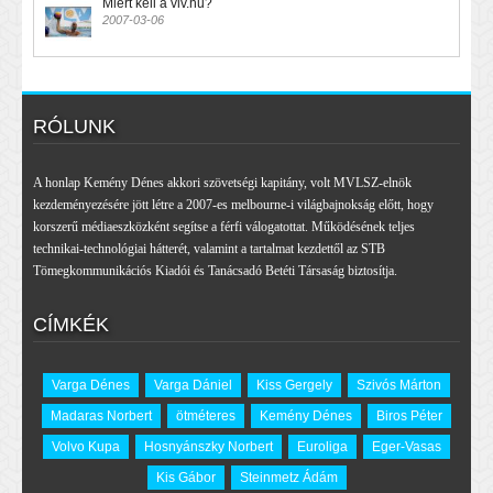
Miért kell a vlv.hu?
2007-03-06
RÓLUNK
A honlap Kemény Dénes akkori szövetségi kapitány, volt MVLSZ-elnök
kezdeményezésére jött létre a 2007-es melbourne-i világbajnokság előtt, hogy
korszerű médiaeszközként segítse a férfi válogatottat. Működésének teljes
technikai-technológiai hátterét, valamint a tartalmat kezdettől az STB
Tömegkommunikációs Kiadói és Tanácsadó Betéti Társaság biztosítja.
CÍMKÉK
Varga Dénes
Varga Dániel
Kiss Gergely
Szivós Márton
Madaras Norbert
ötméteres
Kemény Dénes
Biros Péter
Volvo Kupa
Hosnyánszky Norbert
Euroliga
Eger-Vasas
Kis Gábor
Steinmetz Ádám