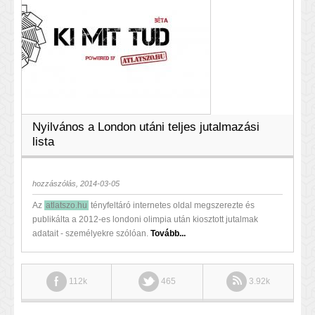
Nyilvános a London utáni teljes jutalmazási
lista
hozzászólás, 2014-03-05
Az
atlatszo.hu
tényfeltáró internetes oldal megszerezte és
publikálta a 2012-es londoni olimpia után kiosztott jutalmak
adatait - személyekre szólóan.
Tovább...
112k
465
3.92k