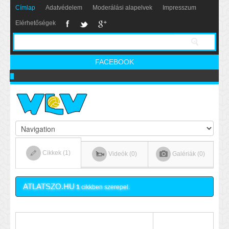
Címlap
Adatvédelem
Moderálási alapelvek
Impresszum
Elérhetőségek
FACEBOOK
Nikics-gól lábbal
Cikkek (1)
Videók (0)
Galériák (0)
ATLATSZO.HU
1
cikkben szerepel.