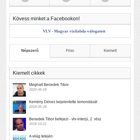
Kövess minket a Facebookon!
VLV - Magyar vízilabda-válogatott
Népszerű
Friss
Kiemelt
Kiemelt cikkek
Meghalt Benedek Tibor
2020-06-18
Kemény Dénes bejelentette lemondását
2018-05-29
Benedek Tibor befejezi - vlv-interjú, 2. rész
2016-10-21
A világ tetején