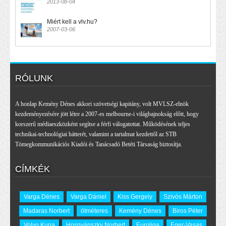
2013-08-04
Miért kell a vlv.hu?
2007-03-06
RÓLUNK
A honlap Kemény Dénes akkori szövetségi kapitány, volt MVLSZ-elnök
kezdeményezésére jött létre a 2007-es melbourne-i világbajnokság előtt, hogy
korszerű médiaeszközként segítse a férfi válogatottat. Működésének teljes
technikai-technológiai hátterét, valamint a tartalmat kezdettől az STB
Tömegkommunikációs Kiadói és Tanácsadó Betéti Társaság biztosítja.
CÍMKÉK
Varga Dénes
Varga Dániel
Kiss Gergely
Szivós Márton
Madaras Norbert
ötméteres
Kemény Dénes
Biros Péter
Volvo Kupa
Hosnyánszky Norbert
Euroliga
Eger-Vasas