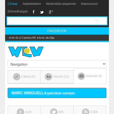
Címlap
Adatvédelem
Moderálási alapelvek
Impresszum
Elérhetőségek
FACEBOOK
A vlv és a Camera Kft. közös akciója
Galériák (0)
Cikkek (0)
Videók (12)
MARC MINGUELL
0
galériában szerepel.
112k
465
3.92k