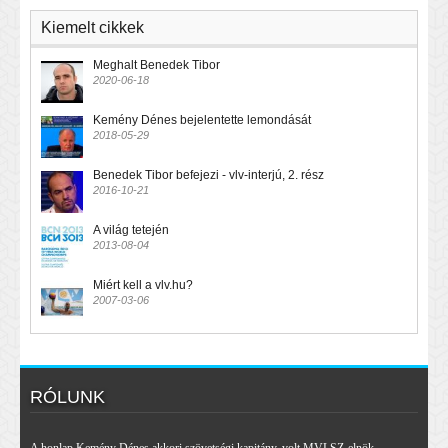
Kiemelt cikkek
Meghalt Benedek Tibor
2020-06-18
Kemény Dénes bejelentette lemondását
2018-05-29
Benedek Tibor befejezi - vlv-interjú, 2. rész
2016-10-21
A világ tetején
2013-08-04
Miért kell a vlv.hu?
2007-03-06
RÓLUNK