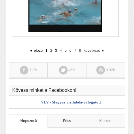
◄ előző
1
2
3
4
5
6
7
8
következő ►
112k
465
3.92k
Kövess minket a Facebookon!
VLV - Magyar vízilabda-válogatott
Népszerű
Friss
Kiemelt