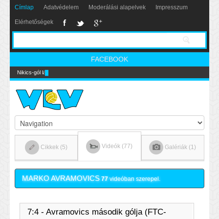
Címlap
Adatvédelem
Moderálási alapelvek
Impresszum
Elérhetőségek
FACEBOOK
Nikics-gól lábbal
Videók (77)
Cikkek (5)
Galériák (1)
MARKO AVRAMOVICS
77
videóban szerepel.
7:4 - Avramovics második gólja (FTC-