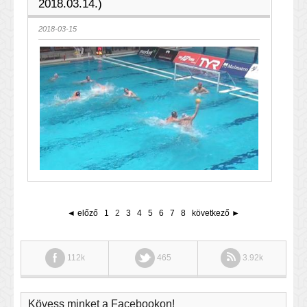
2018.03.14.)
2018-03-15
◄ előző
1
2
3
4
5
6
7
8
következő ►
112k
465
3.92k
Kövess minket a Facebookon!