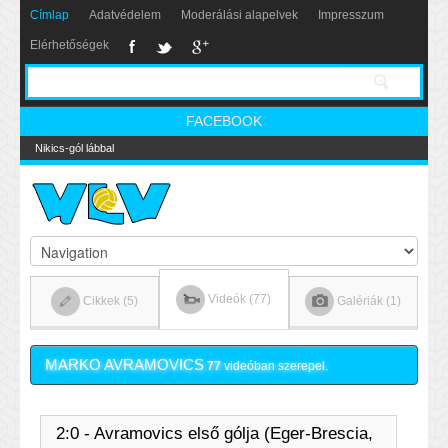
Címlap
Adatvédelem
Moderálási alapelvek
Impresszum
Elérhetőségek
FACEBOOK
Nikics-gól lábbal
Videók (77)
Cikkek (5)
Galériák (1)
MARKO AVRAMOVICS
77
videóban szerepel.
2:0 - Avramovics első gólja (Eger-Brescia,