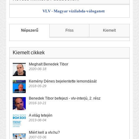
VLV - Magyar vízilabda-válogatott
Népszerű
Friss
Kiemelt
Kiemelt cikkek
Meghalt Benedek Tibor
2020-06-18
Kemény Dénes bejelentette lemondását
2018-05-29
Benedek Tibor befejezi - vlv-interjú, 2. rész
2016-10-21
A világ tetején
2013-08-04
Miért kell a vlv.hu?
2007-03-06