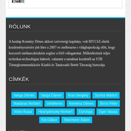
RÓLUNK
A honlap Kemény Dénes akkori szövetségi kapitány, volt MVLSZ-elnök
kezdeményezésére jött létre a 2007-es melbourne-i világbajnokság előtt, hogy
korszerű médiaeszközként segítse a férfi válogatottat. Működésének teljes
technikai-technológiai hátterét, valamint a tartalmat kezdettől az STB
Tömegkommunikációs Kiadói és Tanácsadó Betéti Társaság biztosítja.
CÍMKÉK
Varga Dénes
Varga Dániel
Kiss Gergely
Szivós Márton
Madaras Norbert
ötméteres
Kemény Dénes
Biros Péter
Volvo Kupa
Hosnyánszky Norbert
Euroliga
Eger-Vasas
Kis Gábor
Steinmetz Ádám