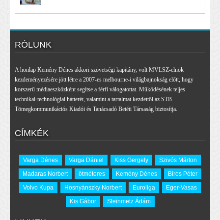
RÓLUNK
A honlap Kemény Dénes akkori szövetségi kapitány, volt MVLSZ-elnök
kezdeményezésére jött létre a 2007-es melbourne-i világbajnokság előtt, hogy
korszerű médiaeszközként segítse a férfi válogatottat. Működésének teljes
technikai-technológiai hátterét, valamint a tartalmat kezdettől az STB
Tömegkommunikációs Kiadói és Tanácsadó Betéti Társaság biztosítja.
CÍMKÉK
Varga Dénes
Varga Dániel
Kiss Gergely
Szivós Márton
Madaras Norbert
ötméteres
Kemény Dénes
Biros Péter
Volvo Kupa
Hosnyánszky Norbert
Euroliga
Eger-Vasas
Kis Gábor
Steinmetz Ádám