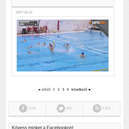
2017-12-12
◄ előző
1
2
3
4
következő ►
112k
465
3.92k
Kövess minket a Facebookon!