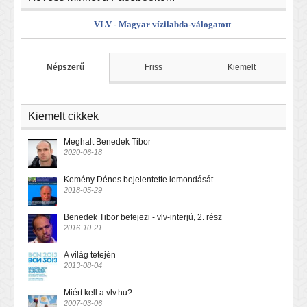
VLV - Magyar vízilabda-válogatott
Népszerű
Friss
Kiemelt
Kiemelt cikkek
Meghalt Benedek Tibor
2020-06-18
Kemény Dénes bejelentette lemondását
2018-05-29
Benedek Tibor befejezi - vlv-interjú, 2. rész
2016-10-21
A világ tetején
2013-08-04
Miért kell a vlv.hu?
2007-03-06