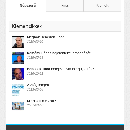
Népszerű
Friss
Kiemelt
Kiemelt cikkek
Meghalt Benedek Tibor
2020-06-18
Kemény Dénes bejelentette lemondását
2018-05-29
Benedek Tibor befejezi - vlv-interjú, 2. rész
2016-10-21
A világ tetején
2013-08-04
Miért kell a vlv.hu?
2007-03-06