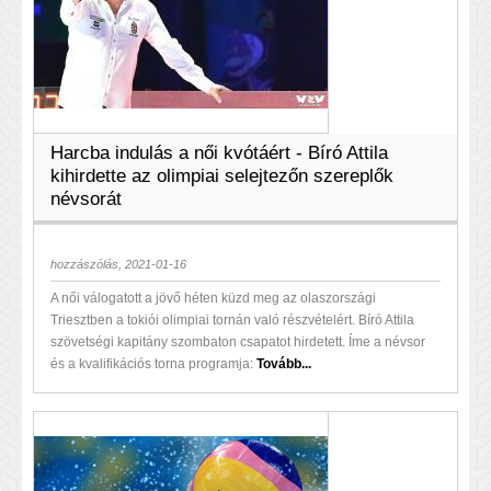
Harcba indulás a női kvótáért - Bíró Attila
kihirdette az olimpiai selejtezőn szereplők
névsorát
hozzászólás, 2021-01-16
A női válogatott a jövő héten küzd meg az olaszországi
Triesztben a tokiói olimpiai tornán való részvételért. Bíró Attila
szövetségi kapitány szombaton csapatot hirdetett. Íme a névsor
és a kvalifikációs torna programja:
Tovább...