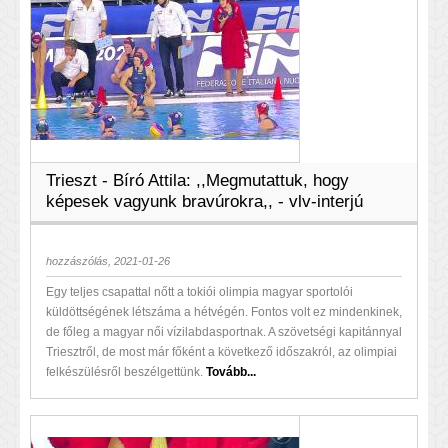
Trieszt - Bíró Attila: ,,Megmutattuk, hogy
képesek vagyunk bravúrokra,, - vlv-interjú
hozzászólás, 2021-01-26
Egy teljes csapattal nőtt a tokiói olimpia magyar sportolói
küldöttségének létszáma a hétvégén. Fontos volt ez mindenkinek,
de főleg a magyar női vízilabdasportnak. A szövetségi kapitánnyal
Triesztről, de most már főként a következő időszakról, az olimpiai
felkészülésről beszélgettünk.
Tovább...