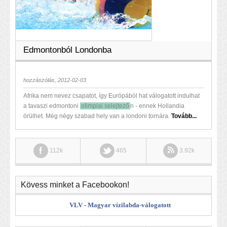
Edmontonból Londonba
hozzászólás, 2012-02-03
Afrika nem nevez csapatot, így Európából hat válogatott indulhat
a tavaszi edmontoni
olimpiai selejtező
n - ennek Hollandia
örülhet. Még négy szabad hely van a londoni tornára.
Tovább...
112k
465
3.92k
Kövess minket a Facebookon!
VLV - Magyar vízilabda-válogatott