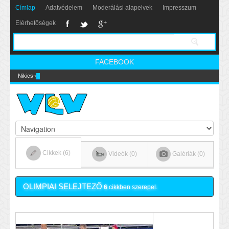
Címlap
Adatvédelem
Moderálási alapelvek
Impresszum
Elérhetőségek
FACEBOOK
Nikics-gól lábbal
Cikkek (6)
Videók (0)
Galériák (0)
OLIMPIAI SELEJTEZŐ
6
cikkben szerepel.