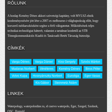
RÓLUNK
A honlap Kemény Dénes akkori szövetségi kapitány, volt MVLSZ-elnök
kezdeményezésére jött létre a 2007-es melbourne-i világbajnokság előtt, hogy
korszerű médiaeszközként segítse a férfi válogatottat. Működésének teljes
technikai-technológiai hátterét, valamint a tartalmat kezdettől az STB
Tömegkommunikációs Kiadói és Tanácsadó Betéti Társaság biztosítja.
CÍMKÉK
Varga Dénes
Varga Dániel
Kiss Gergely
Szivós Márton
Madaras Norbert
ötméteres
Kemény Dénes
Biros Péter
Volvo Kupa
Hosnyánszky Norbert
Euroliga
Eger-Vasas
Kis Gábor
Steinmetz Ádám
LINKEK
Waterpology
,
waterpolonline.ru
,
el cuervo waterpolo
,
Eger
,
Szeged
,
Szolnok
,
OSC
,
Honvéd