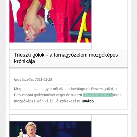
Trieszti gólok - a tornagyőzelem mozgóképes
krónikája
hozzászólás, 2021-01-25
Megmutatjuk a magyar női vízilabdaválogatott összes gólját, a
Bíró-csapat győzelmével véget ért trieszti
olimpiai selejtező
torna
mozgóképes krónikáját. Jó szórakozást!
Tovább...