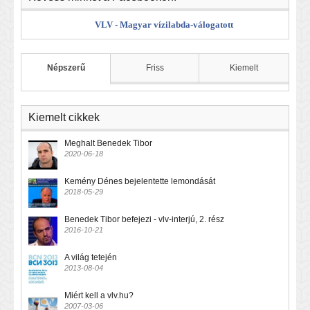
VLV - Magyar vízilabda-válogatott
Népszerű
Friss
Kiemelt
Kiemelt cikkek
Meghalt Benedek Tibor
2020-06-18
Kemény Dénes bejelentette lemondását
2018-05-29
Benedek Tibor befejezi - vlv-interjú, 2. rész
2016-10-21
A világ tetején
2013-08-04
Miért kell a vlv.hu?
2007-03-06