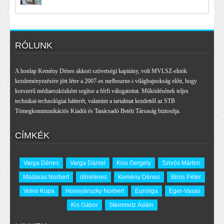
RÓLUNK
A honlap Kemény Dénes akkori szövetségi kapitány, volt MVLSZ-elnök
kezdeményezésére jött létre a 2007-es melbourne-i világbajnokság előtt, hogy
korszerű médiaeszközként segítse a férfi válogatottat. Működésének teljes
technikai-technológiai hátterét, valamint a tartalmat kezdettől az STB
Tömegkommunikációs Kiadói és Tanácsadó Betéti Társaság biztosítja.
CÍMKÉK
Varga Dénes
Varga Dániel
Kiss Gergely
Szivós Márton
Madaras Norbert
ötméteres
Kemény Dénes
Biros Péter
Volvo Kupa
Hosnyánszky Norbert
Euroliga
Eger-Vasas
Kis Gábor
Steinmetz Ádám