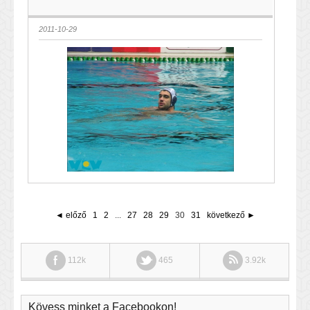
2011-10-29
◄ előző
1
2
...
27
28
29
30
31
következő ►
112k
465
3.92k
Kövess minket a Facebookon!