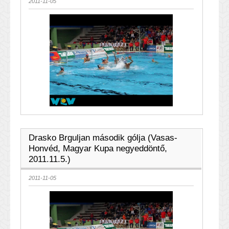
2011-11-05
Drasko Brguljan második gólja (Vasas-
Honvéd, Magyar Kupa negyeddöntő,
2011.11.5.)
2011-11-05