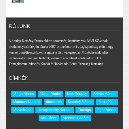
RÓLUNK
A honlap Kemény Dénes akkori szövetségi kapitány, volt MVLSZ-elnök
kezdeményezésére jött létre a 2007-es melbourne-i világbajnokság előtt, hogy
korszerű médiaeszközként segítse a férfi válogatottat. Működésének teljes
technikai-technológiai hátterét, valamint a tartalmat kezdettől az STB
Tömegkommunikációs Kiadói és Tanácsadó Betéti Társaság biztosítja.
CÍMKÉK
Varga Dénes
Varga Dániel
Kiss Gergely
Szivós Márton
Madaras Norbert
ötméteres
Kemény Dénes
Biros Péter
Volvo Kupa
Hosnyánszky Norbert
Euroliga
Eger-Vasas
Kis Gábor
Steinmetz Ádám