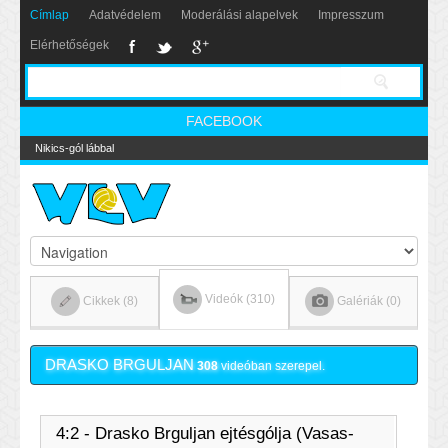
Címlap
Adatvédelem
Moderálási alapelvek
Impresszum
Elérhetőségek
FACEBOOK
Nikics-gól lábbal
Videók (310)
Cikkek (8)
Galériák (0)
DRASKO BRGULJAN
308
videóban szerepel.
4:2 - Drasko Brguljan ejtésgólja (Vasas-