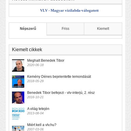
VLV - Magyar vízilabda-válogatott
Népszerű
Friss
Kiemelt
Kiemelt cikkek
Meghalt Benedek Tibor
2020-06-18
Kemény Dénes bejelentette lemondását
2018-05-29
Benedek Tibor befejezi - vlv-interjú, 2. rész
2016-10-21
A világ tetején
2013-08-04
Miért kell a vlv.hu?
2007-03-06