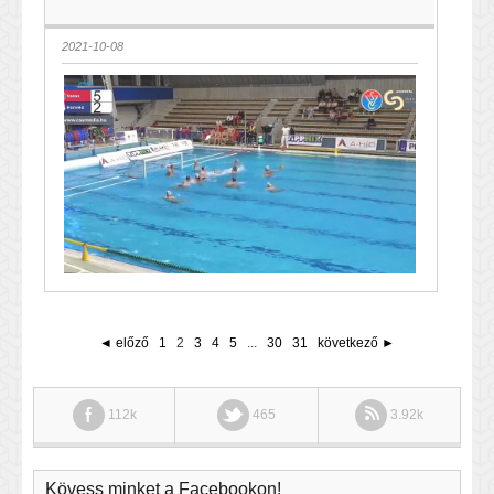
2021-10-08
◄ előző
1
2
3
4
5
...
30
31
következő ►
112k
465
3.92k
Kövess minket a Facebookon!