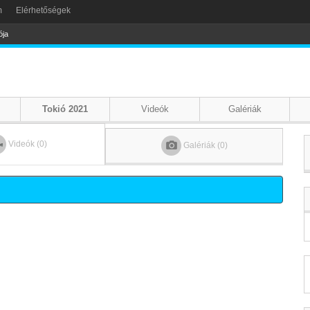
m
Elérhetőségek
ója
Tokió 2021
Videók
Galériák
Videók (0)
Galériák (0)