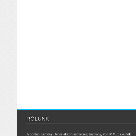
RÓLUNK
A honlap Kemény Dénes akkori szövetségi kapitány, volt MVLSZ-elnök