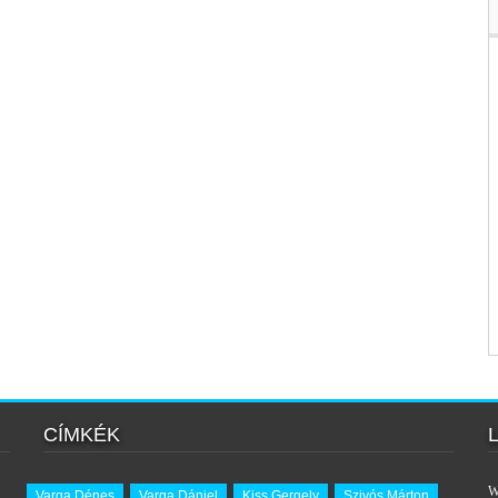
CÍMKÉK
W
Varga Dénes
Varga Dániel
Kiss Gergely
Szivós Márton