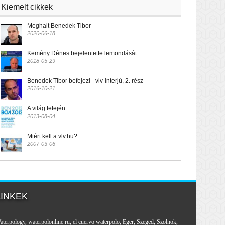
Kiemelt cikkek
Meghalt Benedek Tibor
2020-06-18
Kemény Dénes bejelentette lemondását
2018-05-29
Benedek Tibor befejezi - vlv-interjú, 2. rész
2016-10-21
A világ tetején
2013-08-04
Miért kell a vlv.hu?
2007-03-06
LINKEK
aterpology
,
waterpolonline.ru
,
el cuervo waterpolo
,
Eger
,
Szeged
,
Szolnok
,