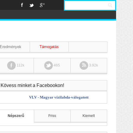
Eredmények
Támogatás
112k
465
3.92k
Kövess minket a Facebookon!
VLV - Magyar vízilabda-válogatott
Népszerű
Friss
Kiemelt