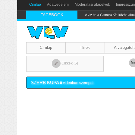
Címlap
Adatvédelem
Moderálási alapelvek
Impresszu
FACEBOOK
A vlv és a Camera Kft. közös akci
Címlap
Hírek
A válogatott
Cikkek (5)
SZERB KUPA
0
videóban szerepel.