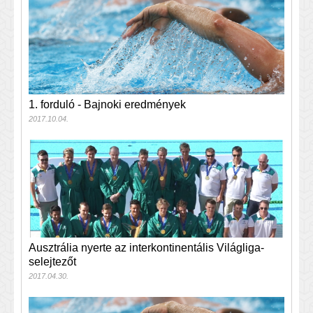
1. forduló - Bajnoki eredmények
2017.10.04.
Ausztrália nyerte az interkontinentális Világliga-
selejtezőt
2017.04.30.