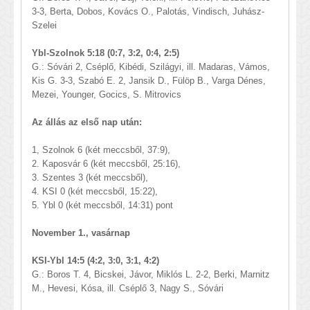
3-3, Berta, Dobos, Kovács O., Palotás, Vindisch, Juhász-
Szelei
Ybl-Szolnok 5:18 (0:7, 3:2, 0:4, 2:5)
G.: Sóvári 2, Cséplő, Kibédi, Szilágyi, ill. Madaras, Vámos,
Kis G. 3-3, Szabó E. 2, Jansik D., Fülöp B., Varga Dénes,
Mezei, Younger, Gocics, S. Mitrovics
Az állás az első nap után:
1, Szolnok 6 (két meccsből, 37:9),
2. Kaposvár 6 (két meccsből, 25:16),
3. Szentes 3 (két meccsből),
4. KSI 0 (két meccsből, 15:22),
5. Ybl 0 (két meccsből, 14:31) pont
November 1., vasárnap
KSI-Ybl 14:5 (4:2, 3:0, 3:1, 4:2)
G.: Boros T. 4, Bicskei, Jávor, Miklós L. 2-2, Berki, Marnitz
M., Hevesi, Kósa, ill. Cséplő 3, Nagy S., Sóvári