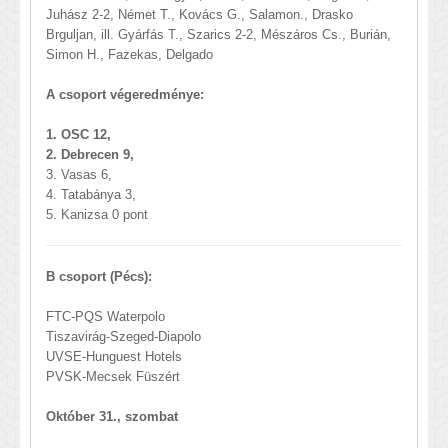
Juhász 2-2, Német T., Kovács G., Salamon., Drasko
Brguljan, ill. Gyárfás T., Szarics 2-2, Mészáros Cs., Burián,
Simon H., Fazekas, Delgado
A csoport végeredménye:
1. OSC 12,
2. Debrecen 9,
3. Vasas 6,
4. Tatabánya 3,
5. Kanizsa 0 pont
B csoport (Pécs):
FTC-PQS Waterpolo
Tiszavirág-Szeged-Diapolo
UVSE-Hunguest Hotels
PVSK-Mecsek Füszért
Október 31., szombat