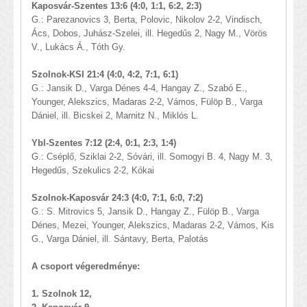
Kaposvár-Szentes 13:6 (4:0, 1:1, 6:2, 2:3)
G.: Parezanovics 3, Berta, Polovic, Nikolov 2-2, Vindisch,
Ács, Dobos, Juhász-Szelei, ill. Hegedűs 2, Nagy M., Vörös
V., Lukács Á., Tóth Gy.
Szolnok-KSI 21:4 (4:0, 4:2, 7:1, 6:1)
G.: Jansik D., Varga Dénes 4-4, Hangay Z., Szabó E.,
Younger, Alekszics, Madaras 2-2, Vámos, Fülöp B., Varga
Dániel, ill. Bicskei 2, Marnitz N., Miklós L.
Ybl-Szentes 7:12 (2:4, 0:1, 2:3, 1:4)
G.: Cséplő, Sziklai 2-2, Sóvári, ill. Somogyi B. 4, Nagy M. 3,
Hegedűs, Szekulics 2-2, Kókai
Szolnok-Kaposvár 24:3 (4:0, 7:1, 6:0, 7:2)
G.: S. Mitrovics 5, Jansik D., Hangay Z., Fülöp B., Varga
Dénes, Mezei, Younger, Alekszics, Madaras 2-2, Vámos, Kis
G., Varga Dániel, ill. Sántavy, Berta, Palotás
A csoport végeredménye:
1. Szolnok 12,