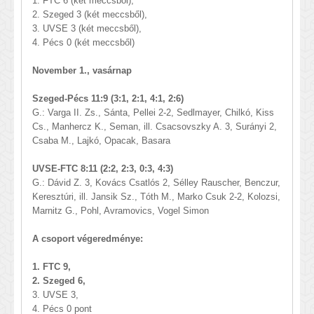
1. FTC 6 (két meccsből),
2. Szeged 3 (két meccsből),
3. UVSE 3 (két meccsből),
4. Pécs 0 (két meccsből)
November 1., vasárnap
Szeged-Pécs 11:9 (3:1, 2:1, 4:1, 2:6)
G.: Varga II. Zs., Sánta, Pellei 2-2, Sedlmayer, Chilkó, Kiss
Cs., Manhercz K., Seman, ill. Csacsovszky A. 3, Surányi 2,
Csaba M., Lajkó, Opacak, Basara
UVSE-FTC 8:11 (2:2, 2:3, 0:3, 4:3)
G.: Dávid Z. 3, Kovács Csatlós 2, Sélley Rauscher, Benczur,
Keresztúri, ill. Jansik Sz., Tóth M., Marko Csuk 2-2, Kolozsi,
Marnitz G., Pohl, Avramovics, Vogel Simon
A csoport végeredménye:
1. FTC 9,
2. Szeged 6,
3. UVSE 3,
4. Pécs 0 pont