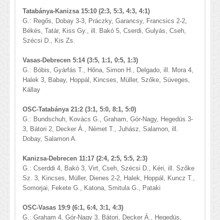
Tatabánya-Kanizsa 15:10 (2:3, 5:3, 4:3, 4:1)
G.: Regős, Dobay 3-3, Práczky, Garancsy, Francsics 2-2,
Békés, Tatár, Kiss Gy., ill. Bakó 5, Cserdi, Gulyás, Cseh,
Szécsi D., Kis Zs.
Vasas-Debrecen 5:14 (3:5, 1:1, 0:5, 1:3)
G.: Bóbis, Gyárfás T., Hőna, Simon H., Delgado, ill. Mora 4,
Halek 3, Babay, Hoppál, Kincses, Müller, Szőke, Süveges,
Kállay
OSC-Tatabánya 21:2 (3:1, 5:0, 8:1, 5:0)
G.: Bundschuh, Kovács G., Graham, Gór-Nagy, Hegedüs 3-
3, Bátori 2, Decker Á., Német T., Juhász, Salamon, ill.
Dobay, Salamon A.
Kanizsa-Debrecen 11:17 (2:4, 2:5, 5:5, 2:3)
G.: Cserddi 4, Bakó 3, Virt, Cseh, Szécsi D., Kéri, ill. Szőke
Sz. 3, Kincses, Müller, Dienes 2-2, Halek, Hoppál, Kuncz T.,
Somorjai, Fekete G., Katona, Smitula G., Pataki
OSC-Vasas 19:9 (6:1, 6:4, 3:1, 4:3)
G.: Graham 4, Gór-Nagy 3, Bátori, Decker Á., Hegedüs,