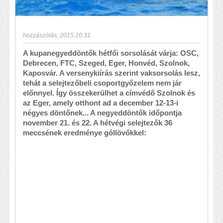
hozzászólás
,
2015.10.31.
A kupanegyeddöntők hétfői sorsolását várja: OSC,
Debrecen, FTC, Szeged, Eger, Honvéd, Szolnok,
Kaposvár. A versenykiírás szerint vaksorsolás lesz,
tehát a selejtezőbeli csoportgyőzelem nem jár
előnnyel. Így összekerülhet a címvédő Szolnok és
az Eger, amely otthont ad a december 12-13-i
négyes döntőnek... A negyeddöntők időpontja
november 21. és 22. A hétvégi selejtezők 36
meccsének eredménye góllövőkkel: