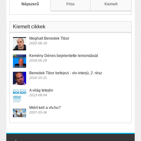
Népszerű
Friss
Kiemelt
Kiemelt cikkek
Meghalt Benedek Tibor
2020-06-18
Kemény Dénes bejelentette lemondását
2018-05-29
Benedek Tibor befejezi - vlv-interjú, 2. rész
2016-10-21
A világ tetején
2013-08-04
Miért kell a vlv.hu?
2007-03-06