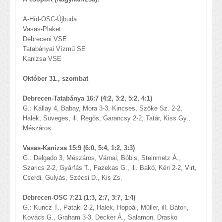
A-Híd-OSC-Újbuda
Vasas-Plaket
Debreceni VSE
Tatabányai Vízmű SE
Kanizsa VSE
Október 31., szombat
Debrecen-Tatabánya 16:7 (4:2, 3:2, 5:2, 4:1)
G.: Kállay 4, Babay, Mora 3-3, Kincses, Szőke Sz. 2-2,
Halek, Süveges, ill. Regős, Garancsy 2-2, Tatár, Kiss Gy.,
Mészáros
Vasas-Kanizsa 15:9 (6:0, 5:4, 1:2, 3:3)
G.: Delgado 3, Mészáros, Várnai, Bóbis, Steinmetz Á.,
Szarics 2-2, Gyárfás T., Fazekas G., ill. Bakó, Kéri 2-2, Virt,
Cserdi, Gulyás, Szécsi D., Kis Zs.
Debrecen-OSC 7:21 (1:3, 2:7, 3:7, 1:4)
G.: Kuncz T., Pataki 2-2, Halek, Hoppál, Müller, ill. Bátori,
Kovács G., Graham 3-3, Decker Á., Salamon, Drasko