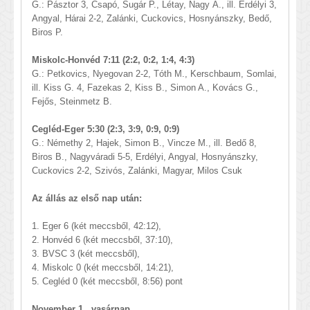
G.: Pásztor 3, Csapó, Sugár P., Létay, Nagy Á., ill. Erdélyi 3,
Angyal, Hárai 2-2, Zalánki, Cuckovics, Hosnyánszky, Bedő,
Biros P.
Miskolc-Honvéd 7:11 (2:2, 0:2, 1:4, 4:3)
G.: Petkovics, Nyegovan 2-2, Tóth M., Kerschbaum, Somlai,
ill. Kiss G. 4, Fazekas 2, Kiss B., Simon A., Kovács G.,
Fejős, Steinmetz B.
Cegléd-Eger 5:30 (2:3, 3:9, 0:9, 0:9)
G.: Némethy 2, Hajek, Simon B., Vincze M., ill. Bedő 8,
Biros B., Nagyváradi 5-5, Erdélyi, Angyal, Hosnyánszky,
Cuckovics 2-2, Szivós, Zalánki, Magyar, Milos Csuk
Az állás az első nap után:
1. Eger 6 (két meccsből, 42:12),
2. Honvéd 6 (két meccsből, 37:10),
3. BVSC 3 (két meccsből),
4. Miskolc 0 (két meccsből, 14:21),
5. Cegléd 0 (két meccsből, 8:56) pont
November 1., vasárnap