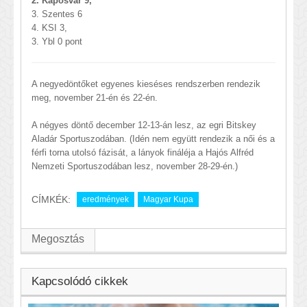
2. Kaposvár 9,
3. Szentes 6
4. KSI 3,
3. Ybl 0 pont
A negyedöntőket egyenes kieséses rendszerben rendezik
meg, november 21-én és 22-én.
A négyes döntő december 12-13-án lesz, az egri Bitskey
Aladár Sportuszodában. (Idén nem együtt rendezik a női és a
férfi torna utolsó fázisát, a lányok fináléja a Hajós Alfréd
Nemzeti Sportuszodában lesz, november 28-29-én.)
CÍMKÉK:
eredmények
Magyar Kupa
Megosztás
Kapcsolódó cikkek