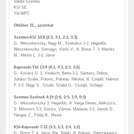
Valdor-Szentes
KSI SE
Ybl-WPC
Október 31., szombat
Szentes-KSI 10:8 (2:3, 3:1, 2:1, 3.3)
G.: Weszelovszky, Nagy M., Szekulics 2-2, Hegedűs,
Weszelovszky, Somogyi, Vörös V., ill. Boros T. 3, Marnitz
M., Miklós L. 2-2, Jávor
Kaposvár-Ybl 13:9 (4:1, 4:3, 2:3, 3:2)
G.: Kovács O. 3, Vindisch, Berta 2-2, Sántavy, Dobos,
Juhász-Szelei, Polovic, Palotás, Nikolov, ill. Cséplő, Halmos
P. 2-2, Nagy S., Sóvári, Szabó G., Csurgó, Szilágyi
Szentes-Szolnok 4:19 (1:6, 2:5, 1:5, 0:3)
G.: Weszelovszky 3, Hegedűs, ill. Varga Dénes, Alekszics,
S. Mitrovics 3-3, Gocics, Vámos, Madaras 2-2, Jansik D.,
Hangay Z., Fülöp B., Mezei
KSI-Kaposvár 7:12 (3:3, 1:3, 2:4, 1:2)
G.: Boros T. 4, Jávor, Baj, Teleki, ill. Polovic, Parezanovics