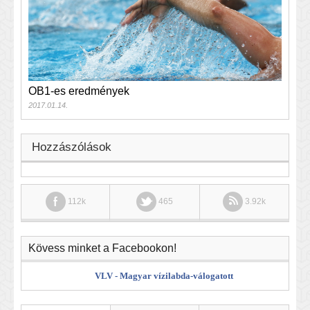
OB1-es eredmények
2017.01.14.
Hozzászólások
112k
465
3.92k
Kövess minket a Facebookon!
VLV - Magyar vízilabda-válogatott