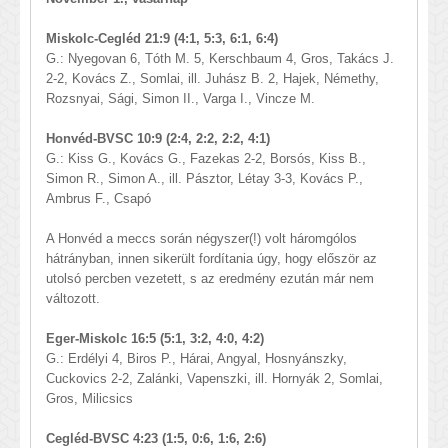
Miskolc-Cegléd 21:9 (4:1, 5:3, 6:1, 6:4)
G.: Nyegovan 6, Tóth M. 5, Kerschbaum 4, Gros, Takács J.
2-2, Kovács Z., Somlai, ill. Juhász B. 2, Hajek, Némethy,
Rozsnyai, Sági, Simon II., Varga I., Vincze M.
Honvéd-BVSC 10:9 (2:4, 2:2, 2:2, 4:1)
G.: Kiss G., Kovács G., Fazekas 2-2, Borsós, Kiss B.,
Simon R., Simon A., ill. Pásztor, Létay 3-3, Kovács P.,
Ambrus F., Csapó
A Honvéd a meccs során négyszer(!) volt háromgólos
hátrányban, innen sikerült fordítania úgy, hogy először az
utolsó percben vezetett, s az eredmény ezután már nem
változott.
Eger-Miskolc 16:5 (5:1, 3:2, 4:0, 4:2)
G.: Erdélyi 4, Biros P., Hárai, Angyal, Hosnyánszky,
Cuckovics 2-2, Zalánki, Vapenszki, ill. Hornyák 2, Somlai,
Gros, Milicsics
Cegléd-BVSC 4:23 (1:5, 0:6, 1:6, 2:6)