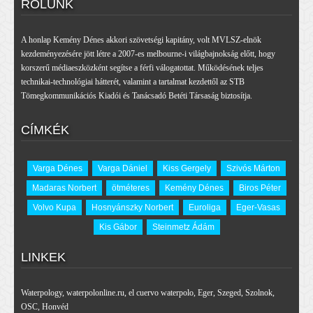
RÓLUNK
A honlap Kemény Dénes akkori szövetségi kapitány, volt MVLSZ-elnök
kezdeményezésére jött létre a 2007-es melbourne-i világbajnokság előtt, hogy
korszerű médiaeszközként segítse a férfi válogatottat. Működésének teljes
technikai-technológiai hátterét, valamint a tartalmat kezdettől az STB
Tömegkommunikációs Kiadói és Tanácsadó Betéti Társaság biztosítja.
CÍMKÉK
Varga Dénes
Varga Dániel
Kiss Gergely
Szivós Márton
Madaras Norbert
ötméteres
Kemény Dénes
Biros Péter
Volvo Kupa
Hosnyánszky Norbert
Euroliga
Eger-Vasas
Kis Gábor
Steinmetz Ádám
LINKEK
Waterpology
,
waterpolonline.ru
,
el cuervo waterpolo
,
Eger
,
Szeged
,
Szolnok
,
OSC
,
Honvéd