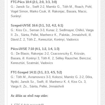
FTC-Pécs 10:4 (2:1, 2:0, 3:3, 3:0)
G.: Jansik Sz., Swift 2-2, Marnitz G., Tóth M., Roach, Pohl,
Vogel Simon, Marko Csuk, ill. Rakonjac, Basara, Macsi,
Surányi
Szeged-UVSE 16:6 (3:1, 3:2, 4:2, 6:1)
G.: Kiss Cs., Seman 3-3, Kunac 2, Sedlmayer, Chilkó, Varga
II. Zs., Sánta, Pellei, Manhercz K., Palotás, Jmnaishvili, ill.
Dávid Z. 2, Tóth Z., Keresztúri, Korényi, Vadovics
Pécs-UVSE 7:10 (4:1, 1:2, 1:4, 1:3)
G.: De Blasio, Rakonjac 2-2, Csacsovszky E, Krizsán,
Basara, ill. Korényi 3, Tóth K. 2, Sélley Rauscher, Benczur,
Keresztúri, Szatmári, Vadovics
FTC-Szeged 14:11 (3:1, 2:3, 4:5, 5:2)
G.: Tóth M., Avramovocs 3-3, Kolozsi, Marnitz G. 2-2, Dőra,
Nyéki, Jansik Sz., Swift, ill. Manhercz K. 4, Kiss Cs. 3,
Varga II. Zs., Sánta, Pellei, Jmnaishvili
Az állás az első nap után: