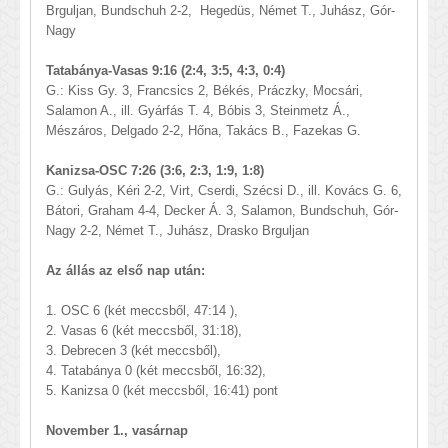
Brguljan, Bundschuh 2-2, Hegedüs, Német T., Juhász, Gór-
Nagy
Tatabánya-Vasas 9:16 (2:4, 3:5, 4:3, 0:4)
G.: Kiss Gy. 3, Francsics 2, Békés, Práczky, Mocsári,
Salamon A., ill. Gyárfás T. 4, Bóbis 3, Steinmetz Á.,
Mészáros, Delgado 2-2, Hőna, Takács B., Fazekas G.
Kanizsa-OSC 7:26 (3:6, 2:3, 1:9, 1:8)
G.: Gulyás, Kéri 2-2, Virt, Cserdi, Szécsi D., ill. Kovács G. 6,
Bátori, Graham 4-4, Decker Á. 3, Salamon, Bundschuh, Gór-
Nagy 2-2, Német T., Juhász, Drasko Brguljan
Az állás az első nap után:
1. OSC 6 (két meccsből, 47:14 ),
2. Vasas 6 (két meccsből, 31:18),
3. Debrecen 3 (két meccsből),
4. Tatabánya 0 (két meccsből, 16:32),
5. Kanizsa 0 (két meccsből, 16:41) pont
November 1., vasárnap