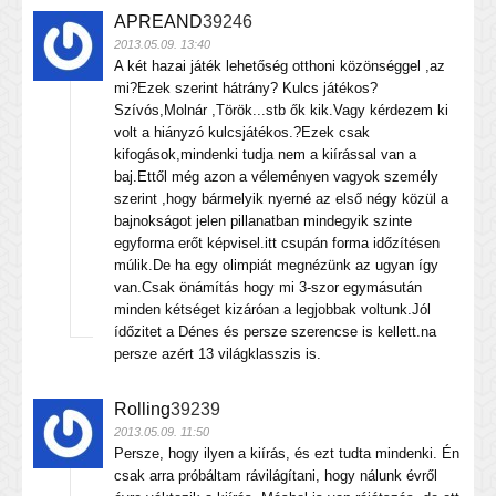
APREAND
39246
2013.05.09. 13:40
A két hazai játék lehetőség otthoni közönséggel ,az
mi?Ezek szerint hátrány? Kulcs játékos?
Szívós,Molnár ,Török...stb ők kik.Vagy kérdezem ki
volt a hiányzó kulcsjátékos.?Ezek csak
kifogások,mindenki tudja nem a kiírással van a
baj.Ettől még azon a véleményen vagyok személy
szerint ,hogy bármelyik nyerné az első négy közül a
bajnokságot jelen pillanatban mindegyik szinte
egyforma erőt képvisel.itt csupán forma időzítésen
múlik.De ha egy olimpiát megnézünk az ugyan így
van.Csak önámítás hogy mi 3-szor egymásután
minden kétséget kizáróan a legjobbak voltunk.Jól
ídőzitet a Dénes és persze szerencse is kellett.na
persze azért 13 világklasszis is.
Rolling
39239
2013.05.09. 11:50
Persze, hogy ilyen a kiírás, és ezt tudta mindenki. Én
csak arra próbáltam rávilágítani, hogy nálunk évről