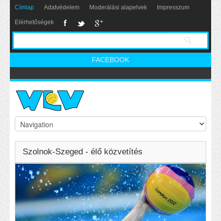
Címlap
Adatvédelem
Moderálási alapelvek
Impresszum
Elérhetőségek
FACEBOOK
Szolnok-Szeged - élő közvetítés