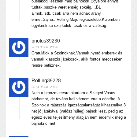
buslakodj lesznek még bajnokok.Egyelőre ennyit
tudtak,büszke veretlenség sokáig...,BL
álmok..stb..csak arra nem adnak arany
érmet.Sajna...Rolling.Majd legközelebb.Külömben
egyiknek se szurkolok ,csak ez a valóság.
pnotus
39230
2013.05.08. 20:20
Gratulálok a Szolnoknak.Vannak nyerő emberek és
vannak klasszis játékosok, akik fontos meccseken
rendre betliznek.
Rolling
39228
2013.05.08. 20:02
Nem a bronzmeccsre akartam a Szeged-Vasas
párharcot, de tovább kell várnom erre a döntőre. A
Szolnok a rájátszás igazságtalanságát kihasználva 3
hét jó játákával (valószínűleg) bajnok lesz, pedig az
egész éves teljesítmény alapján nem érdemlik meg a
bajnoki címet.