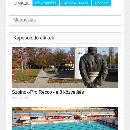
CÍMKÉK:
élő közvetítés
Szolnok-Szeged
elődöntő
Megosztás
Kapcsolódó cikkek
Szolnok-Pro Recco - élő közvetítés
2021.12.20.