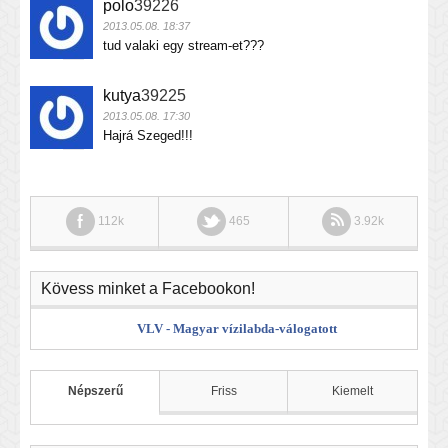
polo
39226
2013.05.08. 18:37
tud valaki egy stream-et???
kutya
39225
2013.05.08. 17:30
Hajrá Szeged!!!
112k
465
3.92k
Kövess minket a Facebookon!
VLV - Magyar vízilabda-válogatott
Népszerű
Friss
Kiemelt