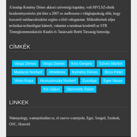
A honlap Kemény Dénes akkori szövetségi kapitány, volt MVLSZ-elnök
kezdeményezésére jött létre a 2007-es melbourne-i világbajnokság előtt, hogy
korszerű médiaeszközként segítse a férfi válogatottat. Működésének teljes
technikai-technológiai hátterét, valamint a tartalmat kezdettől az STB
Tömegkommunikációs Kiadói és Tanácsadó Betéti Társaság biztosítja.
CÍMKÉK
Varga Dénes
Varga Dániel
Kiss Gergely
Szivós Márton
Madaras Norbert
ötméteres
Kemény Dénes
Biros Péter
Volvo Kupa
Hosnyánszky Norbert
Euroliga
Eger-Vasas
Kis Gábor
Steinmetz Ádám
LINKEK
Waterpology
,
waterpolonline.ru
,
el cuervo waterpolo
,
Eger
,
Szeged
,
Szolnok
,
OSC
,
Honvéd