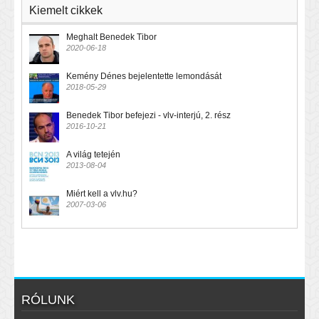
Kiemelt cikkek
Meghalt Benedek Tibor
2020-06-18
Kemény Dénes bejelentette lemondását
2018-05-29
Benedek Tibor befejezi - vlv-interjú, 2. rész
2016-10-21
A világ tetején
2013-08-04
Miért kell a vlv.hu?
2007-03-06
RÓLUNK