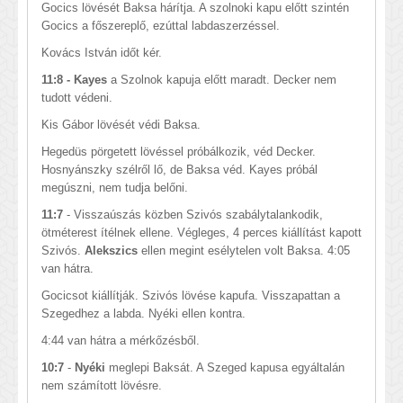
Gocics lövését Baksa hárítja. A szolnoki kapu előtt szintén
Gocics a főszereplő, ezúttal labdaszerzéssel.
Kovács István időt kér.
11:8 - Kayes
a Szolnok kapuja előtt maradt. Decker nem
tudott védeni.
Kis Gábor lövését védi Baksa.
Hegedüs pörgetett lövéssel próbálkozik, véd Decker.
Hosnyánszky szélről lő, de Baksa véd. Kayes próbál
megúszni, nem tudja belőni.
11:7
- Visszaúszás közben Szivós szabálytalankodik,
ötméterest ítélnek ellene. Végleges, 4 perces kiállítást kapott
Szivós.
Alekszics
ellen megint esélytelen volt Baksa. 4:05
van hátra.
Gocicsot kiállítják. Szivós lövése kapufa. Visszapattan a
Szegedhez a labda. Nyéki ellen kontra.
4:44 van hátra a mérkőzésből.
10:7
-
Nyéki
meglepi Baksát. A Szeged kapusa egyáltalán
nem számított lövésre.