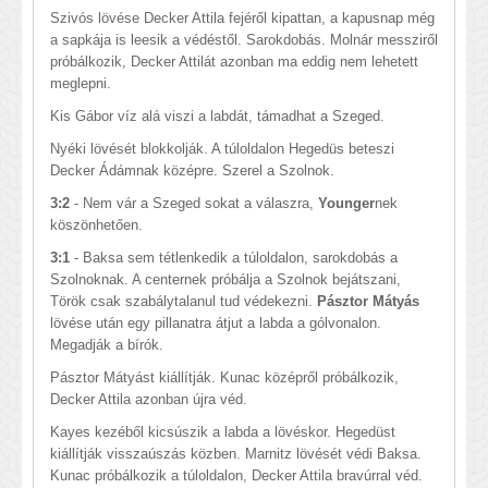
Szivós lövése Decker Attila fejéről kipattan, a kapusnap még
a sapkája is leesik a védéstől. Sarokdobás. Molnár messziről
próbálkozik, Decker Attilát azonban ma eddig nem lehetett
meglepni.
Kis Gábor víz alá viszi a labdát, támadhat a Szeged.
Nyéki lövését blokkolják. A túloldalon Hegedüs beteszi
Decker Ádámnak középre. Szerel a Szolnok.
3:2
- Nem vár a Szeged sokat a válaszra,
Younger
nek
köszönhetően.
3:1
- Baksa sem tétlenkedik a túloldalon, sarokdobás a
Szolnoknak. A centernek próbálja a Szolnok bejátszani,
Török csak szabálytalanul tud védekezni.
Pásztor Mátyás
lövése után egy pillanatra átjut a labda a gólvonalon.
Megadják a bírók.
Pásztor Mátyást kiállítják. Kunac középről próbálkozik,
Decker Attila azonban újra véd.
Kayes kezéből kicsúszik a labda a lövéskor. Hegedüst
kiállítják visszaúszás közben. Marnitz lövését védi Baksa.
Kunac próbálkozik a túloldalon, Decker Attila bravúrral véd.