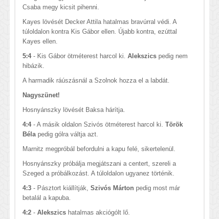
Csaba megy kicsit pihenni.
Kayes lövését Decker Attila hatalmas bravúrral védi. A
túloldalon kontra Kis Gábor ellen. Újabb kontra, ezúttal
Kayes ellen.
5:4
- Kis Gábor ötméterest harcol ki.
Alekszics
pedig nem
hibázik.
A harmadik ráúszásnál a Szolnok hozza el a labdát.
Nagyszünet!
Hosnyánszky lövését Baksa hárítja.
4:4
- A másik oldalon Szivós ötméterest harcol ki.
Török
Béla
pedig gólra váltja azt.
Marnitz megpróbál befordulni a kapu felé, sikertelenül.
Hosnyánszky próbálja megjátszani a centert, szereli a
Szeged a próbálkozást. A túloldalon ugyanez történik.
4:3
- Pásztort kiállítják,
Szivós Márton
pedig most már
betalál a kapuba.
4:2
-
Alekszics
hatalmas akciógólt lő.