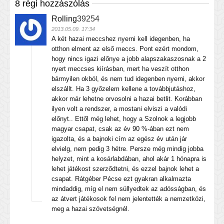
8 régi hozzászólás
Rolling
39254
2013.05.09. 17:34
A két hazai meccshez nyerni kell idegenben, ha
otthon elment az első meccs. Pont ezért mondom,
hogy nincs igazi előnye a jobb alapszakaszosnak a 2
nyert meccses kiírásban, mert ha veszít otthon
bármyilen okból, és nem tud idegenben nyerni, akkor
elszállt. Ha 3 győzelem kellene a továbbjutáshoz,
akkor már lehetne orvosolni a hazai betlit. Korábban
ilyen volt a rendszer, a mostani elviszi a valódi
előnyt.. Ettől még lehet, hogy a Szolnok a legjobb
magyar csapat, csak az év 90 %-ában ezt nem
igazolta, és a bajnoki cím az egész év után jár
elvielg, nem pedig 3 hétre. Persze még mindig jobba
helyzet, mint a kosárlabdában, ahol akár 1 hónapra is
lehet játékost szerződtetni, és ezzel bajnok lehet a
csapat. Rátgéber Pécse ezt gyakran alkalmazta
mindaddig, míg el nem süllyedtek az adósságban, és
az átvert játékosok fel nem jelentették a nemzetközi,
meg a hazai szövetségnél.