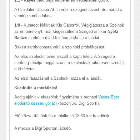
1:1
-
Kayes
befordítja emberét és védhetetlen gólt lő.
A túloldalon Decker Attila védi a szegedi lövést, de marad a
vendégeknél a labda.
1:0
- Kunacot kiállítják Kis Gáborról. Végigjátssza a Szolnok
az emberelőnyt, már kiegészülne a Szeged amikor
Nyéki
Balázs
szélről a rövid felsőbe pattintja a labdát.
Baksa sarokdobásra védi a szolnoki próbálkozást.
Az első szolnoki lövés elszáll a kapu felett. A Szeged a
centert próbálja megjátszani, a szolnokiak sikeresen szerelik
a kísérletet.
Az első ráúszásnál a Szolnok hozza el a labdát.
Kezdődik a mérkőzés!
Addig ajánljuk olvasóink figyelmébe a tegnapi
Vasas-Eger
elődöntő összes gólját
(köszönjük, Digi Sport!).
Élő közvetítésünk és a találkozó 18.30-kor kezdődik.
A meccs a Digi Sporton látható.