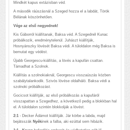
Mindkét kapus extázisban véd.
A második ráúszásnál a Szeged hozza el a labdát, Török
Bélának köszönhetően.
Vége az első negyednek!
Kis Gáborról kiállítanak, Baksa véd. A Szegednél Kunac
próbálkozik, eredménytelenül. Juhászt kiállítják,
Hosnyánszky lövését Baksa védi. A túloldalon még Baksa is
bemutat egy védést.
Újabb Georgescu-kiállítás, a lövés a kapufán csattan.
Támadhat a Szolnok.
Kiállítás a szolnokiaknál, Georgescu visszaúszás közben
szabálytalankodik. Szivós lövése oldalháló. Baksa védi a
szolnoki próbálkozást.
Gocicsot kiállítják, az első próbálkozás a kapufáról
visszapattan a Szegedhez, a következő pedig a blokkban hal
el. A túloldalon szintén blokkolják a lövést.
2:1
- Decker Ádámot kiállítják. Jár körbe a labda, majd
bejátsszák
Nyéki
nek a falba, aki ezúttal sem hibázik.