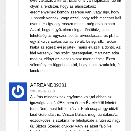
évre váktozik a kiírás. Máshol is van rájátszás, de ott
olyan a rendszer, hogy az alapszakasz
eredményeinek komoly szerepe van. vagy úgy, hogy
+ pontok vannak, vagy azzal, hogy több meccset kell
nyerni, és így egy rossza meccs még orvosolható.
Azzal, hogy 2 győzelem elég a döntőhöz, nincs
lehetóség az egyszeri botlás orvosolására, és pl. ha
egy 2 kulcsjátékos aznap sérült, beteg, stb., akkor
hiába az egész évi jó játék, máris elúszik a döntő. Az
idei versenykiírás szért igazságtalan, mert nem adta
meg az előnyt az alapszakasz nyertesének. Ezen
véleményem független attól, hogy kinek szurkolok, és
kinek nem.
APREAND
39231
2013.05.08. 22:11
A kiírás mindenkinek egyforma volt,mi ebben az
igazságtalanság?Ezt nem értem.Év elejétől lehetett
tudni.Nem most lett kitalálva. Profi csapat így időzít,
lásd Gerendást is. Vincze Balázs még rutintalan.Az
edződködés is szakma ne feledjük,de a rutin az nagy
úr. Biztos Szeged drukker vagy és azért fájó.Ne