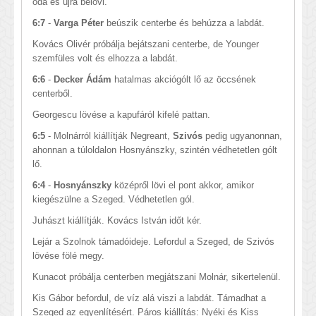
oda és újra belövi.
6:7
-
Varga Péter
beúszik centerbe és behúzza a labdát.
Kovács Olivér próbálja bejátszani centerbe, de Younger
szemfüles volt és elhozza a labdát.
6:6
-
Decker Ádám
hatalmas akciógólt lő az öccsének
centerből.
Georgescu lövése a kapufáról kifelé pattan.
6:5
- Molnárról kiállítják Negreant,
Szivós
pedig ugyanonnan,
ahonnan a túloldalon Hosnyánszky, szintén védhetetlen gólt
lő.
6:4
-
Hosnyánszky
középről lövi el pont akkor, amikor
kiegészülne a Szeged. Védhetetlen gól.
Juhászt kiállítják. Kovács István időt kér.
Lejár a Szolnok támadóideje. Lefordul a Szeged, de Szivós
lövése fölé megy.
Kunacot próbálja centerben megjátszani Molnár, sikertelenül.
Kis Gábor befordul, de víz alá viszi a labdát. Támadhat a
Szeged az egyenlítésért. Páros kiállítás: Nyéki és Kiss