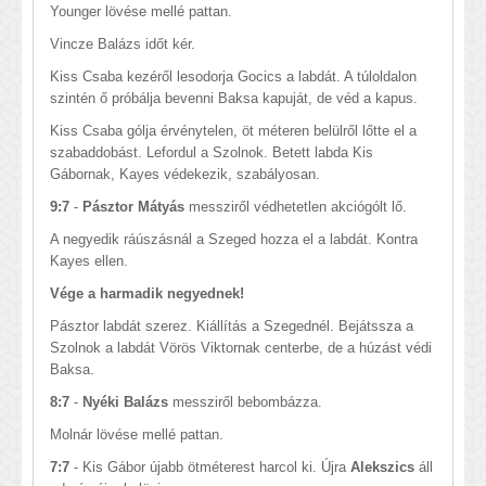
Younger lövése mellé pattan.
Vincze Balázs időt kér.
Kiss Csaba kezéről lesodorja Gocics a labdát. A túloldalon
szintén ő próbálja bevenni Baksa kapuját, de véd a kapus.
Kiss Csaba gólja érvénytelen, öt méteren belülről lőtte el a
szabaddobást. Lefordul a Szolnok. Betett labda Kis
Gábornak, Kayes védekezik, szabályosan.
9:7
-
Pásztor Mátyás
messziről védhetetlen akciógólt lő.
A negyedik ráúszásnál a Szeged hozza el a labdát. Kontra
Kayes ellen.
Vége a harmadik negyednek!
Pásztor labdát szerez. Kiállítás a Szegednél. Bejátssza a
Szolnok a labdát Vörös Viktornak centerbe, de a húzást védi
Baksa.
8:7
-
Nyéki Balázs
messziről bebombázza.
Molnár lövése mellé pattan.
7:7
- Kis Gábor újabb ötméterest harcol ki. Újra
Alekszics
áll