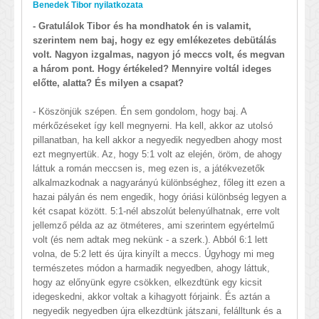
Benedek Tibor nyilatkozata
- Gratulálok Tibor és ha mondhatok én is valamit,
szerintem nem baj, hogy ez egy emlékezetes debütálás
volt. Nagyon izgalmas, nagyon jó meccs volt, és megvan
a három pont. Hogy értékeled? Mennyire voltál ideges
előtte, alatta? És milyen a csapat?
- Köszönjük szépen. Én sem gondolom, hogy baj. A
mérkőzéseket így kell megnyerni. Ha kell, akkor az utolsó
pillanatban, ha kell akkor a negyedik negyedben ahogy most
ezt megnyertük. Az, hogy 5:1 volt az elején, öröm, de ahogy
láttuk a román meccsen is, meg ezen is, a játékvezetők
alkalmazkodnak a nagyarányú különbséghez, főleg itt ezen a
hazai pályán és nem engedik, hogy óriási különbség legyen a
két csapat között. 5:1-nél abszolút belenyúlhatnak, erre volt
jellemző példa az az ötméteres, ami szerintem egyértelmű
volt (és nem adtak meg nekünk - a szerk.). Abból 6:1 lett
volna, de 5:2 lett és újra kinyílt a meccs. Úgyhogy mi meg
természetes módon a harmadik negyedben, ahogy láttuk,
hogy az előnyünk egyre csökken, elkezdtünk egy kicsit
idegeskedni, akkor voltak a kihagyott fórjaink. És aztán a
negyedik negyedben újra elkezdtünk játszani, felálltunk és a