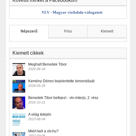
Kövess minket a Facebookon!
VLV - Magyar vízilabda-válogatott
Népszerű
Friss
Kiemelt
Kiemelt cikkek
Meghalt Benedek Tibor
2020-06-18
Kemény Dénes bejelentette lemondását
2018-05-29
Benedek Tibor befejezi - vlv-interjú, 2. rész
2016-10-21
A világ tetején
2013-08-04
Miért kell a vlv.hu?
2007-03-06