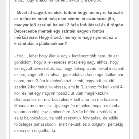
ahoz, hogy amikor fontos lett, akkor újra belőjük.
- Mivel itt vagyok veletek, tudom hogy mennyire fárasztó
ez a túra és most még nem semmi visszautazás jön,
magyar idő szerinti hajnali 2 órás indulással és ti rögtön
Debrecenbe mentek egy szintén nagyon fontos
mérkőzésre. Hogy érzed, mennyire hagy nyomot ez a
kirándulás a játékosokban?
- Hát..., lehet hogy életük egyik legfárasztóbb hete, de azt
gondolom, hogy a lelkesedés most elég nagy ahhoz, hogy
ezt együtt átvészeljük. Az, hogy holnap alvás nélkül indulunk
szinte, vagy otthoni alvás, gyakorlatilag kéne egy átállás pár
napra, mert 3 óra különbség azt jelenti, hogy otthoni idő
szerint 2-kor indulunk vissza, ami itt 5, ahhoz föl kell kelni 4-
kor, és hát egy nagyon hosszú út után megérkezünk
Debrecenbe, ott már készülnünk kell a román mérkőzésre.
Másnap meg meccs. Úgyhogy én remélem hogy a szombat-
vasárnap elég lesz a pihenésre. Aztán hétfőn kezdődik a
saját bajnokságuk, bajnoki szezonjuk folytatása, de addig
fölösleges panaszkodni, mert nekünk ez a dolgunk, péntekig
senki nem engedhet ki.