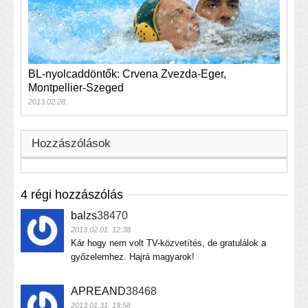
BL-nyolcaddöntők: Crvena Zvezda-Eger,
Montpellier-Szeged
2013.02.28.
Hozzászólások
4 régi hozzászólás
balzs
38470
2013.02.01. 12:38
Kár hogy nem volt TV-közvetítés, de gratulálok a
győzelemhez. Hajrá magyarok!
APREAND
38468
2013.01.31. 19:58