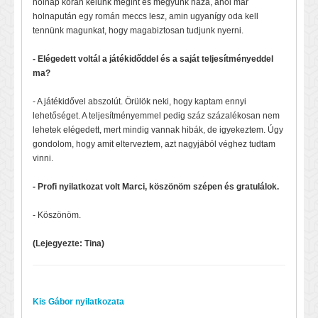
holnap korán kelünk megint és megyünk haza, ahol már
holnapután egy román meccs lesz, amin ugyanígy oda kell
tennünk magunkat, hogy magabiztosan tudjunk nyerni.
- Elégedett voltál a játékidőddel és a saját teljesítményeddel
ma?
- A játékidővel abszolút. Örülök neki, hogy kaptam ennyi
lehetőséget. A teljesítményemmel pedig száz százalékosan nem
lehetek elégedett, mert mindig vannak hibák, de igyekeztem. Úgy
gondolom, hogy amit elterveztem, azt nagyjából véghez tudtam
vinni.
- Profi nyilatkozat volt Marci, köszönöm szépen és gratulálok.
- Köszönöm.
(Lejegyezte: Tina)
Kis Gábor nyilatkozata