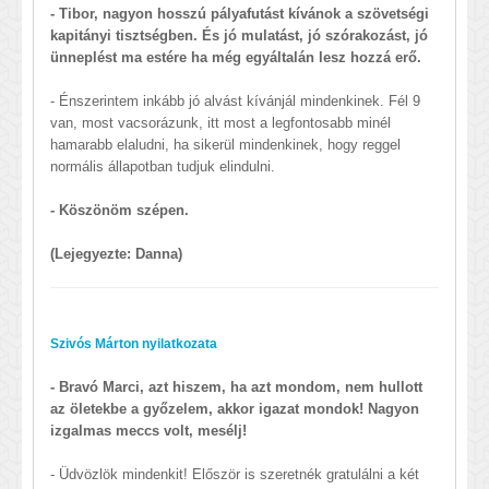
- Tibor, nagyon hosszú pályafutást kívánok a szövetségi
kapitányi tisztségben. És jó mulatást, jó szórakozást, jó
ünneplést ma estére ha még egyáltalán lesz hozzá erő.
- Énszerintem inkább jó alvást kívánjál mindenkinek. Fél 9
van, most vacsorázunk, itt most a legfontosabb minél
hamarabb elaludni, ha sikerül mindenkinek, hogy reggel
normális állapotban tudjuk elindulni.
- Köszönöm szépen.
(Lejegyezte: Danna)
Szivós Márton nyilatkozata
- Bravó Marci, azt hiszem, ha azt mondom, nem hullott
az öletekbe a győzelem, akkor igazat mondok! Nagyon
izgalmas meccs volt, mesélj!
- Üdvözlök mindenkit! Először is szeretnék gratulálni a két