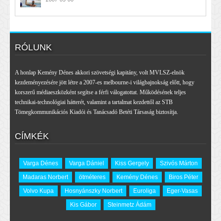
RÓLUNK
A honlap Kemény Dénes akkori szövetségi kapitány, volt MVLSZ-elnök
kezdeményezésére jött létre a 2007-es melbourne-i világbajnokság előtt, hogy
korszerű médiaeszközként segítse a férfi válogatottat. Működésének teljes
technikai-technológiai hátterét, valamint a tartalmat kezdettől az STB
Tömegkommunikációs Kiadói és Tanácsadó Betéti Társaság biztosítja.
CÍMKÉK
Varga Dénes
Varga Dániel
Kiss Gergely
Szivós Márton
Madaras Norbert
ötméteres
Kemény Dénes
Biros Péter
Volvo Kupa
Hosnyánszky Norbert
Euroliga
Eger-Vasas
Kis Gábor
Steinmetz Ádám