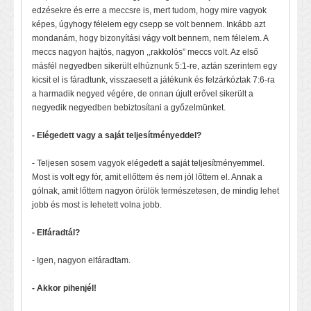
edzésekre és erre a meccsre is, mert tudom, hogy mire vagyok
képes, úgyhogy félelem egy csepp se volt bennem. Inkább azt
mondanám, hogy bizonyítási vágy volt bennem, nem félelem. A
meccs nagyon hajtós, nagyon ,,rakkolós” meccs volt. Az első
másfél negyedben sikerült elhúznunk 5:1-re, aztán szerintem egy
kicsit el is fáradtunk, visszaesett a játékunk és felzárkóztak 7:6-ra
a harmadik negyed végére, de onnan újult erővel sikerült a
negyedik negyedben bebiztosítani a győzelmünket.
- Elégedett vagy a saját teljesítményeddel?
- Teljesen sosem vagyok elégedett a saját teljesítményemmel.
Most is volt egy fór, amit ellőttem és nem jól lőttem el. Annak a
gólnak, amit lőttem nagyon örülök természetesen, de mindig lehet
jobb és most is lehetett volna jobb.
- Elfáradtál?
- Igen, nagyon elfáradtam.
- Akkor pihenjél!