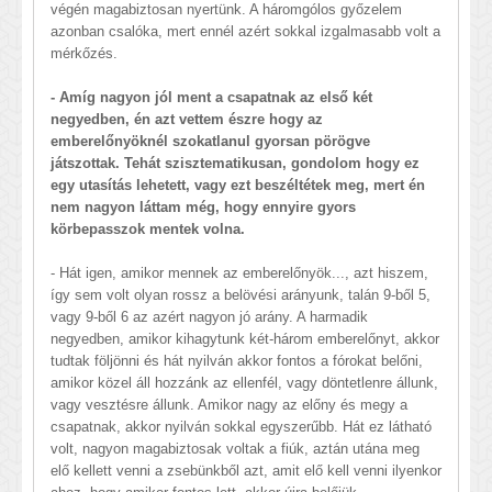
végén magabiztosan nyertünk. A háromgólos győzelem
azonban csalóka, mert ennél azért sokkal izgalmasabb volt a
mérkőzés.
- Amíg nagyon jól ment a csapatnak az első két
negyedben, én azt vettem észre hogy az
emberelőnyöknél szokatlanul gyorsan pörögve
játszottak. Tehát szisztematikusan, gondolom hogy ez
egy utasítás lehetett, vagy ezt beszéltétek meg, mert én
nem nagyon láttam még, hogy ennyire gyors
körbepasszok mentek volna.
- Hát igen, amikor mennek az emberelőnyök..., azt hiszem,
így sem volt olyan rossz a belövési arányunk, talán 9-ből 5,
vagy 9-ből 6 az azért nagyon jó arány. A harmadik
negyedben, amikor kihagytunk két-három emberelőnyt, akkor
tudtak följönni és hát nyilván akkor fontos a fórokat belőni,
amikor közel áll hozzánk az ellenfél, vagy döntetlenre állunk,
vagy vesztésre állunk. Amikor nagy az előny és megy a
csapatnak, akkor nyilván sokkal egyszerűbb. Hát ez látható
volt, nagyon magabiztosak voltak a fiúk, aztán utána meg
elő kellett venni a zsebünkből azt, amit elő kell venni ilyenkor