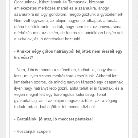
újoncunknak, Krisztiánnak és Tamásnak, biztosan
emlékezetes mérkőzés marad ez a számukra, ahogy
számunkra is! Úgy gondolom, megdolgoztunk a győzelemért!
Nem volt egyszerű, az elején nagyon jól elkaptuk a fonalat,
utána feljöttek ránk. Tudtuk, hogy nem lesz ez annyira sima
mérkőzés mint az elején, de fontos szituációkban helyén volt
a szívünk, és jó döntéseket hoztunk!
- Amikor négy gólos hátrányból feljöttek nem éreztél egy
kis vészt?
- Nem, Tibi is mondta a szünetben, tudhattuk, hogy ilyen
lesz, mi ilyen szoros mérkőzésre készültünk. Akkortól lett
ismételten szoros, de mindig nagyon fárasztó egy csapatnak
ilyen nagy hátrányt ledolgozni, abba tehát el is fáradtak, és a
végén megint lett egy háromgólos különbség. Tehát
gyakorlatilag, amit az elején megszereztünk, azt a végéig
tudtuk tartani, hiába jöttek fel meccs közben!
- Gratulálok, jó utat, jó meccset péntekre!
- Köszönjük szépen!