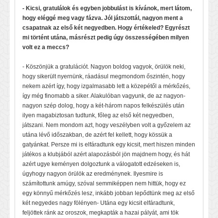
- Kicsi, gratulálok és egyben jobbulást is kívánok, mert látom,
hogy eléggé meg vagy fázva. Jól játszottál, nagyon ment a
csapatnak az első két negyedben. Hogy értékeled? Egyrészt
mi történt utána, másrészt pedig úgy összességében milyen
volt ez a meccs?
- Köszönjük a gratulációt. Nagyon boldog vagyok, örülök neki,
hogy sikerült nyernünk, ráadásul megmondom őszintén, hogy
nekem azért így, hogy izgalmasabb lett a közepétől a mérkőzés,
így még finomabb a siker. Alakulóban vagyunk, de az nagyon-
nagyon szép dolog, hogy a két-három napos felkészülés után
ilyen magabiztosan tudtunk, főleg az első két negyedben,
játszani. Nem mondom azt, hogy veszélyben volt a győzelem az
utána lévő időszakban, de azért fel kellett, hogy kössük a
gatyánkat. Persze mi is elfáradtunk egy kicsit, mert hiszen minden
játékos a klubjából azért alapozásból jön majdnem hogy, és hát
azért ugye keményen dolgoztunk a válogatott edzéseken is,
úgyhogy nagyon örülök az eredménynek. Ilyesmire is
számítottunk amúgy, szóval semmiképpen nem hittük, hogy ez
egy könnyű mérkőzés lesz, inkább jobban lepődtünk meg az első
két negyedes nagy fölényen- Utána egy kicsit elfáradtunk,
feljöttek ránk az oroszok, megkapták a hazai pályát, ami tök