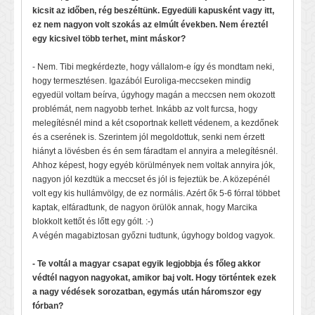
kicsit az időben, rég beszéltünk. Egyedüli kapusként vagy itt,
ez nem nagyon volt szokás az elmúlt években. Nem éreztél
egy kicsivel több terhet, mint máskor?
- Nem. Tibi megkérdezte, hogy vállalom-e így és mondtam neki,
hogy termesztésen. Igazából Euroliga-meccseken mindig
egyedül voltam beírva, úgyhogy magán a meccsen nem okozott
problémát, nem nagyobb terhet. Inkább az volt furcsa, hogy
melegítésnél mind a két csoportnak kellett védenem, a kezdőnek
és a cserének is. Szerintem jól megoldottuk, senki nem érzett
hiányt a lövésben és én sem fáradtam el annyira a melegítésnél.
Ahhoz képest, hogy egyéb körülmények nem voltak annyira jók,
nagyon jól kezdtük a meccset és jól is fejeztük be. A közepénél
volt egy kis hullámvölgy, de ez normális. Azért ők 5-6 fórral többet
kaptak, elfáradtunk, de nagyon örülök annak, hogy Marcika
blokkolt kettőt és lőtt egy gólt. :-)
A végén magabiztosan győzni tudtunk, úgyhogy boldog vagyok.
- Te voltál a magyar csapat egyik legjobbja és főleg akkor
védtél nagyon nagyokat, amikor baj volt. Hogy történtek ezek
a nagy védések sorozatban, egymás után háromszor egy
fórban?