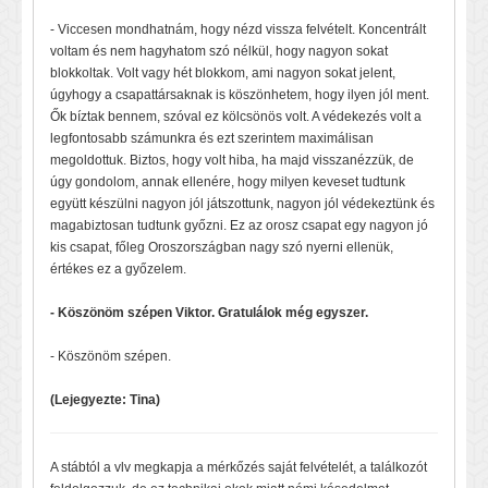
- Viccesen mondhatnám, hogy nézd vissza felvételt. Koncentrált
voltam és nem hagyhatom szó nélkül, hogy nagyon sokat
blokkoltak. Volt vagy hét blokkom, ami nagyon sokat jelent,
úgyhogy a csapattársaknak is köszönhetem, hogy ilyen jól ment.
Ők bíztak bennem, szóval ez kölcsönös volt. A védekezés volt a
legfontosabb számunkra és ezt szerintem maximálisan
megoldottuk. Biztos, hogy volt hiba, ha majd visszanézzük, de
úgy gondolom, annak ellenére, hogy milyen keveset tudtunk
együtt készülni nagyon jól játszottunk, nagyon jól védekeztünk és
magabiztosan tudtunk győzni. Ez az orosz csapat egy nagyon jó
kis csapat, főleg Oroszországban nagy szó nyerni ellenük,
értékes ez a győzelem.
- Köszönöm szépen Viktor. Gratulálok még egyszer.
- Köszönöm szépen.
(Lejegyezte: Tina)
A stábtól a vlv megkapja a mérkőzés saját felvételét, a találkozót