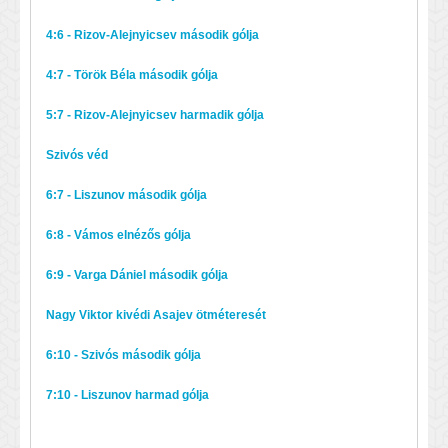
4:6 - Rizov-Alejnyicsev második gólja
4:7 - Török Béla második gólja
5:7 - Rizov-Alejnyicsev harmadik gólja
Szivós véd
6:7 - Liszunov második gólja
6:8 - Vámos elnézős gólja
6:9 - Varga Dániel második gólja
Nagy Viktor kivédi Asajev ötméteresét
6:10 - Szivós második gólja
7:10 - Liszunov harmad gólja