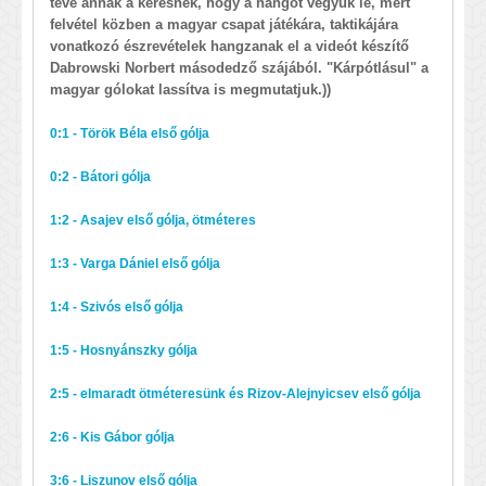
téve annak a kérésnek, hogy a hangot vegyük le, mert
felvétel közben a magyar csapat játékára, taktikájára
vonatkozó észrevételek hangzanak el a videót készítő
Dabrowski Norbert másodedző szájából. "Kárpótlásul" a
magyar gólokat lassítva is megmutatjuk.))
0:1 - Török Béla első gólja
0:2 - Bátori gólja
1:2 - Asajev első gólja, ötméteres
1:3 - Varga Dániel első gólja
1:4 - Szivós első gólja
1:5 - Hosnyánszky gólja
2:5 - elmaradt ötméteresünk és Rizov-Alejnyicsev első gólja
2:6 - Kis Gábor gólja
3:6 - Liszunov első gólja