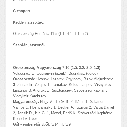
C csoport
Kedden játszották:
Olaszország-Románia 11:5 (1:1, 4:1, 1:1, 5:2)
Szerdán játszották:
Oroszország-Magyarország 7:10 (1:5, 3:2, 2:0, 1:3)
Volgográd, v.: Gopijanyin (szerb), Budrakisz (görög)
Oroszország:
Ivanov, Lazarev, Ogyincov, Rizov-Alejnyicsev
3, Zinnatulin, Asajev 1, Tomakov, Kolod, Latipov, Visnyakov,
Liszunov 3, Andrukov, Rasztorgujev. Szövetségi kapitány:
Vlagyimir Karabutov
Magyarország:
Nagy V., Török B. 2, Bátori 1, Salamon,
Vámos 1, Hosnyánszky 1, Decker Á., Szivós 2, Varga Dániel
2, Jansik D., Kis G. 1, Mezei, Bedő K. Szövetségi kapitány:
Benedek Tibor
Gól - emberelőnyből:
3/14, ill. 5/9