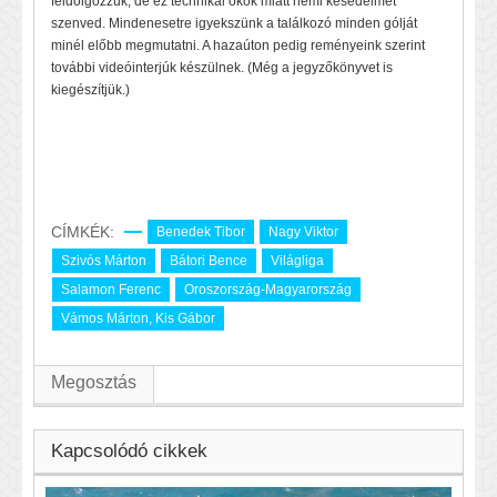
feldolgozzuk, de ez technikai okok miatt némi késedelmet
szenved. Mindenesetre igyekszünk a találkozó minden gólját
minél előbb megmutatni. A hazaúton pedig reményeink szerint
további videóinterjúk készülnek. (Még a jegyzőkönyvet is
kiegészítjük.)
CÍMKÉK:
Benedek Tibor
Nagy Viktor
Szivós Márton
Bátori Bence
Világliga
Salamon Ferenc
Oroszország-Magyarország
Vámos Márton, Kis Gábor
Megosztás
Kapcsolódó cikkek