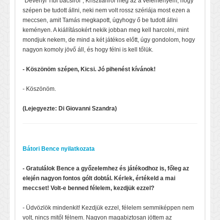
"Dévényi Tibi bácsiról", Krisztiánról meg az a véleményem, hogy
szépen be tudott állni, neki nem volt rossz szériája most ezen a
meccsen, amit Tamás megkapott, úgyhogy ő be tudott állni
keményen. A kiállításokért nekik jobban meg kell harcolni, mint
mondjuk nekem, de mind a két játékos előtt, úgy gondolom, hogy
nagyon komoly jövő áll, és hogy félni is kell tőlük.
- Köszönöm szépen, Kicsi. Jó pihenést kívánok!
- Köszönöm.
(Lejegyezte: Di Giovanni Szandra)
Bátori Bence nyilatkozata
- Gratulálok Bence a győzelemhez és játékodhoz is, főleg az
elején nagyon fontos gólt dobtál. Kérlek, értékeld a mai
meccset! Volt-e benned félelem, kezdjük ezzel?
- Üdvözlök mindenkit! Kezdjük ezzel, félelem semmiképpen nem
volt, nincs mitől félnem. Nagyon magabiztosan jöttem az