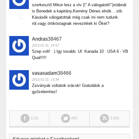
szerkesztő Mikor lesz a vlv (\" A válogatott\")stábnál
is Benedek a kapitány,Kemény Dénes elnök....stb.
Kásásék válogatottak még csak mi nem tudunk
ról,vagy örököstagnak neveztétek ki Őket?
Andras
38467
2013.01.31. 14:57
Szep volt! : ) Igy tovabb. UI: Kanada 10 : USA 6 - VB
Qual!!!!!
vasasadam
38466
2013.01.31. 13:34
Zsiványak voltatok srácok! Gratulálok a
győzelemhez!
112k
465
3.92k