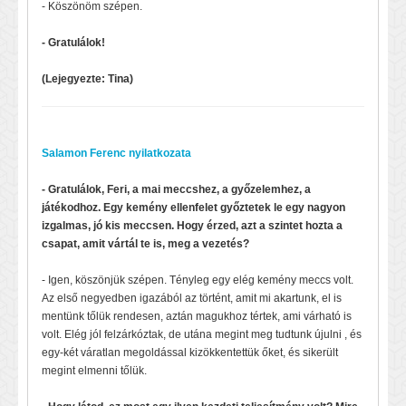
- Köszönöm szépen.
- Gratulálok!
(Lejegyezte: Tina)
Salamon Ferenc nyilatkozata
- Gratulálok, Feri, a mai meccshez, a győzelemhez, a
játékodhoz. Egy kemény ellenfelet győztetek le egy nagyon
izgalmas, jó kis meccsen. Hogy érzed, azt a szintet hozta a
csapat, amit vártál te is, meg a vezetés?
- Igen, köszönjük szépen. Tényleg egy elég kemény meccs volt.
Az első negyedben igazából az történt, amit mi akartunk, el is
mentünk tőlük rendesen, aztán magukhoz tértek, ami várható is
volt. Elég jól felzárkóztak, de utána megint meg tudtunk újulni , és
egy-két váratlan megoldással kizökkentettük őket, és sikerült
megint elmenni tőlük.