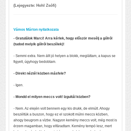
(Lejegyezte: Hohl Zsófi)
Vámos Márton nyilatkozata
- Gratulálok Marci! Arra kérlek, hogy először mesélj a gólról
(tudod melyik gólról beszélek)!
- Semmi extra. Nem állt jó helyen a blokk, megláttam, a kapus se
figyelt, úgyhogy bedobtam.
- Direkt néztél közben másfele?
- Igen.
- Mondd el milyen meccs volt! Izgultál közben?
- Nem. Az elején volt bennem egy kis drukk, de elmúlt. Ahogy
beszéltük a buszon, hogy ez el szokott múlni meccs közben,
ahogy beugrom a vízbe. Nagyon kemény meccs volt, még most is
érzem magamban, hogy elfáradtam. Kemény tempó lesz, mert