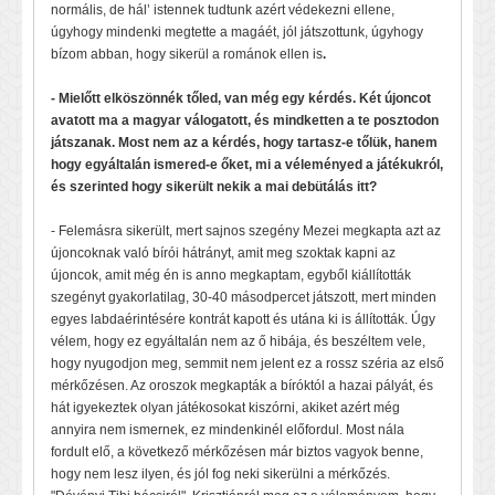
normális, de hál’ istennek tudtunk azért védekezni ellene,
úgyhogy mindenki megtette a magáét, jól játszottunk, úgyhogy
bízom abban, hogy sikerül a románok ellen is
.
- Mielőtt elköszönnék tőled, van még egy kérdés. Két újoncot
avatott ma a magyar válogatott, és mindketten a te posztodon
játszanak. Most nem az a kérdés, hogy tartasz-e tőlük, hanem
hogy egyáltalán ismered-e őket, mi a véleményed a játékukról,
és szerinted hogy sikerült nekik a mai debütálás itt?
- Felemásra sikerült, mert sajnos szegény Mezei megkapta azt az
újoncoknak való bírói hátrányt, amit meg szoktak kapni az
újoncok, amit még én is anno megkaptam, egyből kiállították
szegényt gyakorlatilag, 30-40 másodpercet játszott, mert minden
egyes labdaérintésére kontrát kapott és utána ki is állították. Úgy
vélem, hogy ez egyáltalán nem az ő hibája, és beszéltem vele,
hogy nyugodjon meg, semmit nem jelent ez a rossz széria az első
mérkőzésen. Az oroszok megkapták a bíróktól a hazai pályát, és
hát igyekeztek olyan játékosokat kiszórni, akiket azért még
annyira nem ismernek, ez mindenkinél előfordul. Most nála
fordult elő, a következő mérkőzésen már biztos vagyok benne,
hogy nem lesz ilyen, és jól fog neki sikerülni a mérkőzés.