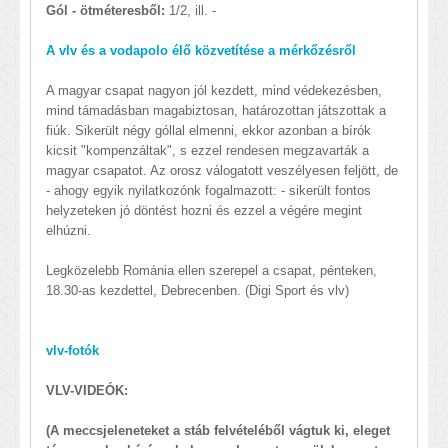
Gól - ötméteresből:
1/2, ill. -
A vlv és a vodapolo élő közvetítése a mérkőzésről
A magyar csapat nagyon jól kezdett, mind védekezésben,
mind támadásban magabiztosan, határozottan játszottak a
fiúk. Sikerült négy góllal elmenni, ekkor azonban a bírók
kicsit "kompenzáltak", s ezzel rendesen megzavarták a
magyar csapatot. Az orosz válogatott veszélyesen feljött, de
- ahogy egyik nyilatkozónk fogalmazott: - sikerült fontos
helyzeteken jó döntést hozni és ezzel a végére megint
elhúzni.
Legközelebb Románia ellen szerepel a csapat, pénteken,
18.30-as kezdettel, Debrecenben. (Digi Sport és vlv)
vlv-fotók
VLV-VIDEÓK:
(A meccsjeleneteket a stáb felvételéből vágtuk ki, eleget