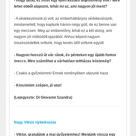
- Hogy látod, ez most egy ilyen kezdeti teljesítmény volt? Mire
lehet ebből alapozni, tehát mi az, ami nagyon jól ment?
- A védekezésünk jó volt, az emberhátrányos védekezésünk,
mindamellett, hogy kaptunk három-négy gólt, de ez benne van
egy meccsen. Meg az emberelőny, tehát ez a két dolog, ami
nagyon jól működött igazából. Ahhoz képest nagyon
összeszedettek voltunk, hogy kevés időt voltunk együtt.
- Nagyon hosszú út vár rátok, és pénteken egy újabb fontos
meccs. Mire számíthat a várhatóan teltházas közönség?
- Csakis a győzelemre! Ennek reményében utazunk haza
- Köszönöm szépen, jó utat!
(Lejegyezte: Di Giovanni Szandra)
Nagy Viktor nyilatkozata
- Viktor, gratulálok a mai győzelemhez! Menjünk vissza egy