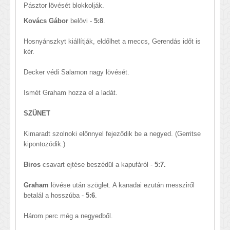
Pásztor lövését blokkolják.
Kovács Gábor
belövi -
5:8
.
Hosnyánszkyt kiállítják, eldőlhet a meccs, Gerendás időt is
kér.
Decker védi Salamon nagy lövését.
Ismét Graham hozza el a ladát.
SZÜNET
Kimaradt szolnoki előnnyel fejeződik be a negyed. (Gerritse
kipontozódik.)
Biros
csavart ejtése beszédül a kapufáról -
5:7.
Graham
lövése után szöglet. A kanadai ezután messziről
betalál a hosszúba -
5:6
.
Három perc még a negyedből.