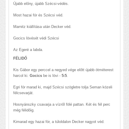
Újabb előny, újabb Szécsi-védés.
Most hazai fór és Szécsi véd.
Marnitz kiállítása után Decker véd.
Gocics lövését védi Szécsi
Az Egeré a labda.
FÉLIDŐ
Kis Gábor egy perccel a negyed vége előtt újabb ötméterest
harcol ki.
Gocics
be is lövi -
5:5
.
Egri fór marad ki, majd Szécsi szögletre tolja Seman közeli
félcsevarját.
Hosnyánszky csavarja a vízről fölé pattan. Két és fél perc
még félidőig.
Kimarad egy hazai fór, a túloldalon Decker nagyot véd.