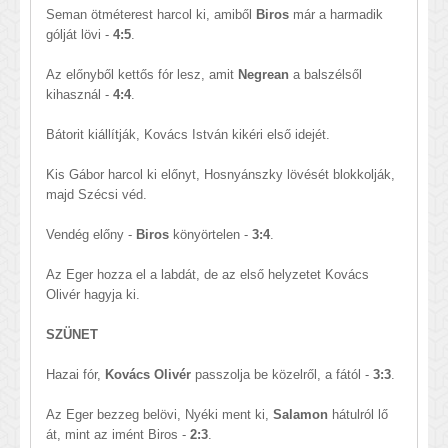
Seman ötméterest harcol ki, amiből
Biros
már a harmadik
gólját lövi -
4:5
.
Az előnyből kettős fór lesz, amit
Negrean
a balszélsől
kihasznál -
4:4
.
Bátorit kiállítják, Kovács István kikéri első idejét.
Kis Gábor harcol ki előnyt, Hosnyánszky lövését blokkolják,
majd Szécsi véd.
Vendég előny -
Biros
könyörtelen -
3:4
.
Az Eger hozza el a labdát, de az első helyzetet Kovács
Olivér hagyja ki.
SZÜNET
Hazai fór,
Kovács Olivér
passzolja be közelről, a fától -
3:3
.
Az Eger bezzeg belövi, Nyéki ment ki,
Salamon
hátulról lő
át, mint az imént Biros -
2:3
.