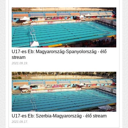
U17-es Eb: Magyarország-Spanyolország - élő
stream
2021.09.19.
U17-es Eb: Szerbia-Magyarország - élő stream
2021.09.17.