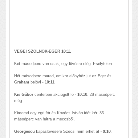
VÉGE! SZOLNOK-EGER 10:11
Két másodperc van csak, egy lövésre elég. Esélytelen.
Hét másodperc marad, amikor előnyhöz jut az Eger és
Graham
belövi -
10:11.
Kis Gábor
centerben akciógólt lő -
10:10
. 28 másodperc
még.
Kimarad egy egri fór és Kovács István időt kér. 36
másodperc van hátra a meccsből.
Georgescu
kapáslövésére Szécsi nem érhet át -
9:10
.