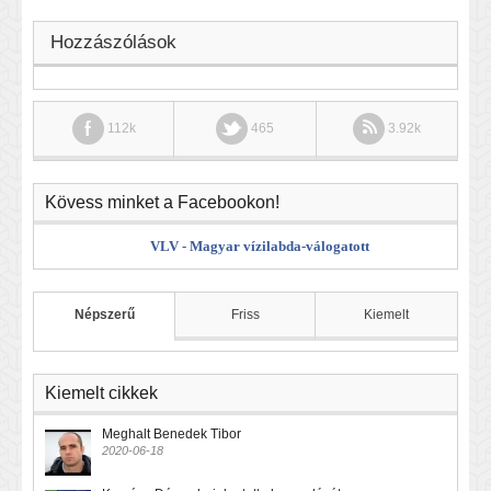
Hozzászólások
112k
465
3.92k
Kövess minket a Facebookon!
VLV - Magyar vízilabda-válogatott
Népszerű
Friss
Kiemelt
Kiemelt cikkek
Meghalt Benedek Tibor
2020-06-18