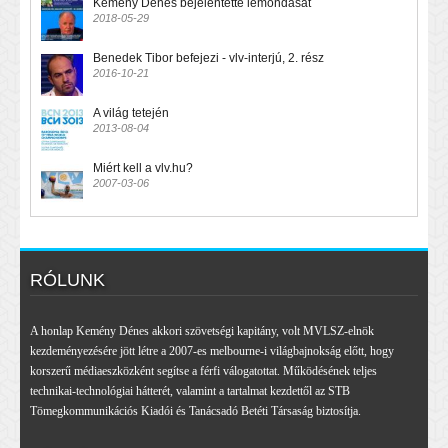
Kemény Dénes bejelentette lemondását
2018-05-29
Benedek Tibor befejezi - vlv-interjú, 2. rész
2016-10-21
A világ tetején
2013-08-04
Miért kell a vlv.hu?
2007-03-06
RÓLUNK
A honlap Kemény Dénes akkori szövetségi kapitány, volt MVLSZ-elnök
kezdeményezésére jött létre a 2007-es melbourne-i világbajnokság előtt, hogy
korszerű médiaeszközként segítse a férfi válogatottat. Működésének teljes
technikai-technológiai hátterét, valamint a tartalmat kezdettől az STB
Tömegkommunikációs Kiadói és Tanácsadó Betéti Társaság biztosítja.