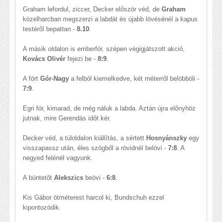
Graham lefordul, ziccer, Decker először véd, de
Graham
közelharcban megszerzi a labdát és újabb lövésénél a kapus
testéről bepattan -
8.10
.
A másik oldalon is emberfór, szépen végigjátszott akció,
Kovács Olivér
fejezi be -
8:9
.
A fórt
Gór-Nagy
a felból kiemelkedve, két méterről belöbböli -
7:9
.
Egri fór, kimarad, de még náluk a labda. Aztán újra előnyhöz
jutnak, mire Gerendás időt kér.
Decker véd, a túloldalon kiállítás, a sértett
Hosnyánszky
egy
visszapassz után, éles szögből a rövidnél belövi -
7:8
. A
negyed felénél vagyunk.
A büntetőt
Alekszics
beövi -
6:8
.
Kis Gábor ötméterest harcol ki, Bundschuh ezzel
kipontozódik.