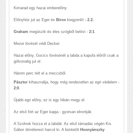
Kimarad egy hazai emberelőny.
Előnyhöz jut az Eger és
Biros
kiegyenlít
- 2.2.
Graham
megúszik és éles szögből belövi -
2:1
.
Mezei lövését védi Decker.
Hazai előny, Gocics lövésénél a labda a kapufa élőről csak a
gólvonalig jut el.
Három perc telt el a meccsből.
Pásztor
kihasználja, hogy még rendezetlen az egri védelem -
2:0
.
Újabb egri előny, ez is egy hibán megy el.
Az első fórt az Eger kapja - gyorsan elrontják.
A Szolnok hozza el a labdát. Az első támadás végén Kis
Gábor ötméterest harcol ki. A büntetőt
Hosnyánszky