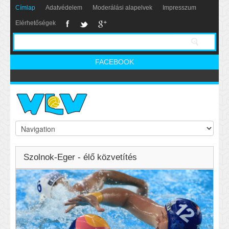
Címlap
Adatvédelem
Moderálási alapelvek
Impresszum
Elérhetőségek
FACEBOOK
Szolnok-Eger - élő közvetítés