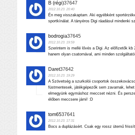
B (régi)
37647
2012.10.23. 20:40
Én meg visszakaptam. Aki egyébként sportérzékeny
sportkínálat. A tányéros Digi ráadásul mindenki 
bodrogia
37645
2012.10.23. 19:59
Szerintem is mellé lővés a Digi. Az előfizetők kb
hanem olyan csatornával, ami minden szolgáltatón
Daret
37642
2012.10.23. 19:29
A Szövetség a szurkolói csoportok összekovácso
füstmentesek, játékgépezők sem zavarnak, lehet
elmegyünk egymáshoz meccset nézni. És persze 
élőben meccsere járni! :D
tom65
37641
2012.10.23. 17:31
Bocs a duplázásért. Csak egy rossz ütemű frissít