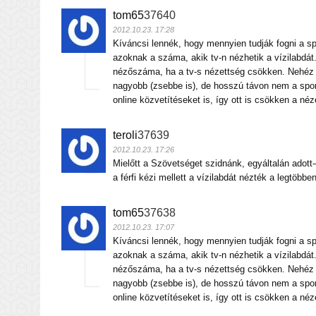
tom65
37640
2012.10.23. 17:28
Kíváncsi lennék, hogy mennyien tudják fogni a sp
azoknak a száma, akik tv-n nézhetik a vízilabdá
nézőszáma, ha a tv-s nézettség csökken. Nehéz l
nagyobb (zsebbe is), de hosszú távon nem a sport
online közvetítéseket is, így ott is csökken a néz
teroli
37639
2012.10.23. 17:26
Mielőtt a Szövetséget szidnánk, egyáltalán adott
a férfi kézi mellett a vízilabdát nézték a legtöbb
tom65
37638
2012.10.23. 17:07
Kíváncsi lennék, hogy mennyien tudják fogni a sp
azoknak a száma, akik tv-n nézhetik a vízilabdá
nézőszáma, ha a tv-s nézettség csökken. Nehéz l
nagyobb (zsebbe is), de hosszú távon nem a sport
online közvetítéseket is, így ott is csökken a néz