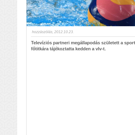
hozzászólás
,
2012.10.23.
Televíziós partneri megállapodás született a spo
főtitkára tájékoztatta kedden a vlv-t.