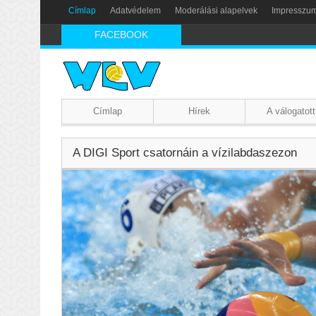
Címlap
Adatvédelem
Moderálási alapelvek
Impresszu
FACEBOOK
Címlap
Hírek
A válogatott
A DIGI Sport csatornáin a vízilabdaszezon