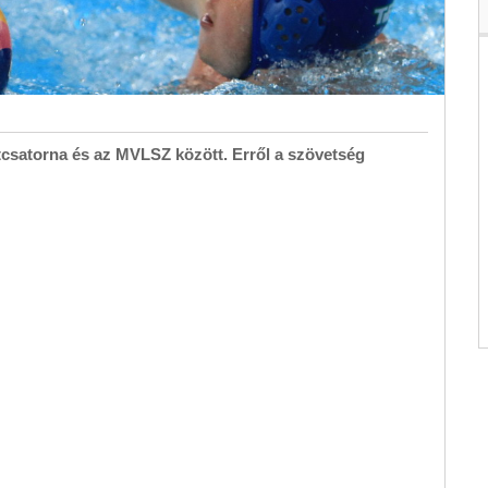
rtcsatorna és az MVLSZ között. Erről a szövetség