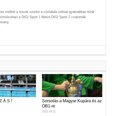
e mellett a tervek szerint a vízilabda sokkal gyakrabban tűnik
hírműsorban a DIGI Sport 1 illetve DIGI Sport 2 csatornák
lemény.
Z Á S !
Sorsolás a Magyar Kupára és az
OB1-re
2021.08.11.