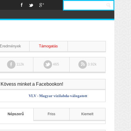
Eredmények
Támogatás
112k
465
3.92k
Kövess minket a Facebookon!
VLV - Magyar vízilabda-válogatott
Népszerű
Friss
Kiemelt