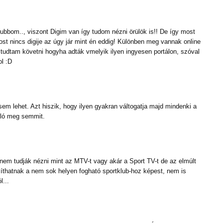
ubbom.., viszont Digim van így tudom nézni örülök is!! De így most
ost nincs digije az úgy jár mint én eddig! Különben meg vannak online
y tudtam követni hogyha adták vmelyik ilyen ingyesen portálon, szóval
ol :D
sem lehet. Azt hiszik, hogy ilyen gyakran váltogatja majd mindenki a
oló meg semmit.
nem tudják nézni mint az MTV-t vagy akár a Sport TV-t de az elmúlt
íthatnak a nem sok helyen fogható sportklub-hoz képest, nem is
l...