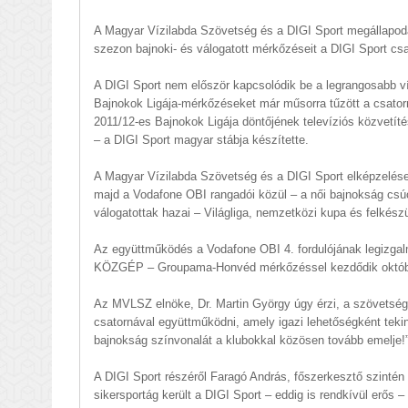
A Magyar Vízilabda Szövetség és a DIGI Sport megállapod
szezon bajnoki- és válogatott mérkőzéseit a DIGI Sport csa
A DIGI Sport nem először kapcsolódik be a legrangosabb v
Bajnokok Ligája-mérkőzéseket már műsorra tűzött a csator
2011/12-es Bajnokok Ligája döntőjének televíziós közvetí
– a DIGI Sport magyar stábja készítette.
A Magyar Vízilabda Szövetség és a DIGI Sport elképzelése
majd a Vodafone OBI rangadói közül – a női bajnokság csúcs
válogatottak hazai – Világliga, nemzetközi kupa és felkészü
Az együttműködés a Vodafone OBI 4. fordulójának legizga
KÖZGÉP – Groupama-Honvéd mérkőzéssel kezdődik október
Az MVLSZ elnöke, Dr. Martin György úgy érzi, a szövetség 
csatornával együttműködni, amely igazi lehetőségként tekin
bajnokság színvonalát a klubokkal közösen tovább emelje!
A DIGI Sport részéről Faragó András, főszerkesztő szintén
sikersportág került a DIGI Sport – eddig is rendkívül erős 