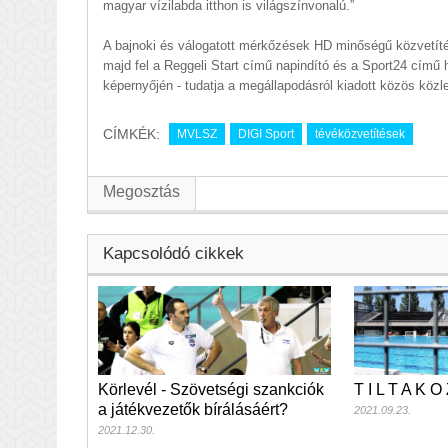
magyar vízilabda itthon is világszínvonalú.”
A bajnoki és válogatott mérkőzések HD minőségű közvetítés
majd fel a Reggeli Start című napindító és a Sport24 című 
képernyőjén - tudatja a megállapodásról kiadott közös köz
CÍMKÉK:
MVLSZ
DIGI Sport
tévéközvetítések
Megosztás
Kapcsolódó cikkek
Körlevél - Szövetségi szankciók
T I L T A K O 
a játékvezetők bírálásáért?
2021.09.23.
2021.12.30.