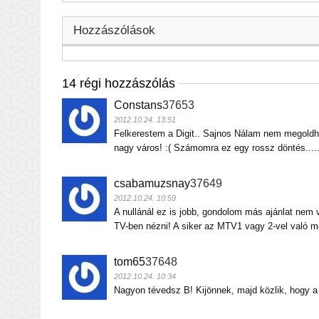
Hozzászólások
14 régi hozzászólás
Constans
37653
2012.10.24. 13:51
Felkerestem a Digit.. Sajnos Nálam nem megoldható
nagy város! :( Számomra ez egy rossz döntés....
csabamuzsnay
37649
2012.10.24. 10:59
A nullánál ez is jobb, gondolom más ajánlat nem vo
TV-ben nézni! A siker az MTV1 vagy 2-vel való me
tom65
37648
2012.10.24. 10:34
Nagyon tévedsz B! Kijönnek, majd közlik, hogy a