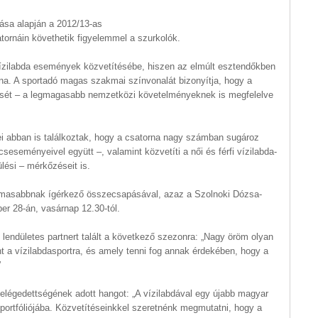
ása alapján a 2012/13-as
tornáin követhetik figyelemmel a szurkolók.
ízilabda események közvetítésébe, hiszen az elmúlt esztendőkben
na. A sportadó magas szakmai színvonalát bizonyítja, hogy a
tését – a legmagasabb nemzetközi követelményeknek is megfelelve
i abban is találkoztak, hogy a csatorna nagy számban sugároz
eseményeivel együtt –, valamint közvetíti a női és férfi vízilabda-
lési – mérkőzéseit is.
lmasabbnak ígérkező összecsapásával, azaz a Szolnoki Dózsa-
 28-án, vasárnap 12.30-tól.
lendületes partnert talált a következő szezonra: „Nagy öröm olyan
t a vízilabdasportra, és amely tenni fog annak érdekében, hogy a
”
 elégedettségének adott hangot: „A vízilabdával egy újabb magyar
– portfóliójába. Közvetítéseinkkel szeretnénk megmutatni, hogy a