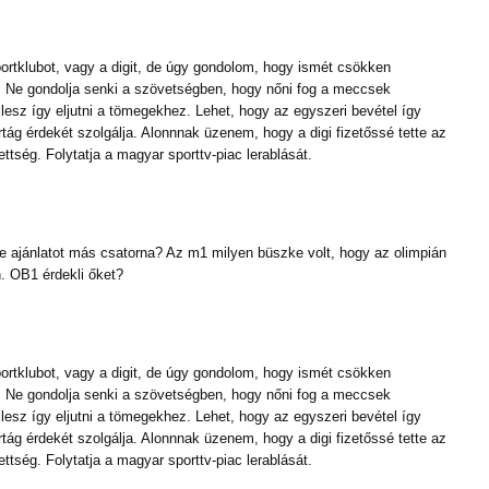
ortklubot, vagy a digit, de úgy gondolom, hogy ismét csökken
t. Ne gondolja senki a szövetségben, hogy nőni fog a meccsek
esz így eljutni a tömegekhez. Lehet, hogy az egyszeri bevétel így
ág érdekét szolgálja. Alonnnak üzenem, hogy a digi fizetőssé tette az
ettség. Folytatja a magyar sporttv-piac lerablását.
-e ajánlatot más csatorna? Az m1 milyen büszke volt, hogy az olimpián
en. OB1 érdekli őket?
ortklubot, vagy a digit, de úgy gondolom, hogy ismét csökken
t. Ne gondolja senki a szövetségben, hogy nőni fog a meccsek
esz így eljutni a tömegekhez. Lehet, hogy az egyszeri bevétel így
ág érdekét szolgálja. Alonnnak üzenem, hogy a digi fizetőssé tette az
ettség. Folytatja a magyar sporttv-piac lerablását.