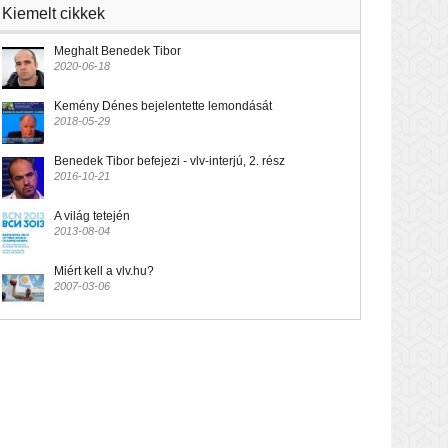
Kiemelt cikkek
Meghalt Benedek Tibor
2020-06-18
Kemény Dénes bejelentette lemondását
2018-05-29
Benedek Tibor befejezi - vlv-interjú, 2. rész
2016-10-21
A világ tetején
2013-08-04
Miért kell a vlv.hu?
2007-03-06