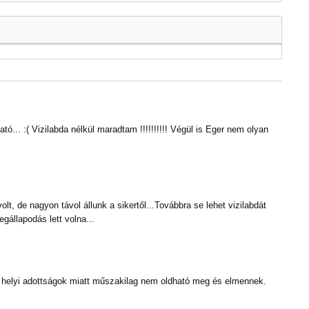
... :( Vizilabda nélkül maradtam !!!!!!!!!! Végül is Eger nem olyan
.
lt, de nagyon távol állunk a sikertől...Továbbra se lehet vizilabdát
gállapodás lett volna...
 helyi adottságok miatt műszakilag nem oldható meg és elmennek.