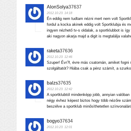
AlonSolya
37637
2012.10.23. 14:18
Én eddig nem tudtam nézni mert nem volt Sportkl
fordul a kocka akinek eddig volt Sportklubja és m
ingyen nézhető tv-s oldalak, a sportklubbot is íg
aki nagyon akarja majd a digit is megtalálja valah
raketa
37636
2012.10.23. 12:46
Szuper! Évr?l, évre más csatornán, amiket fogni 
szolgáltatót? Hiába csak a pénz számít, a szurk
balzs
37635
2012.10.23. 12:42
A sportklubtól mindenképp jobb, annyian valóban 
négy évhez képest biztos hogy több nézőre szám
beszélve a sportklub minősíthetetlen színvonaláró
bogyo
37634
2012.10.23. 12:01