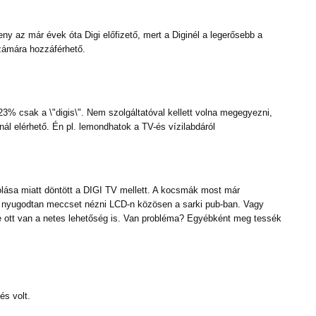
 az már évek óta Digi előfizető, mert a Diginél a legerősebb a
számára hozzáférhető.
 23% csak a \"digis\". Nem szolgáltatóval kellett volna megegyezni,
ál elérhető. Én pl. lemondhatok a TV-és vízilabdáról
lása miatt döntött a DIGI TV mellett. A kocsmák most már
 nyugodtan meccset nézni LCD-n közösen a sarki pub-ban. Vagy
ott van a netes lehetőség is. Van probléma? Egyébként meg tessék
és volt.