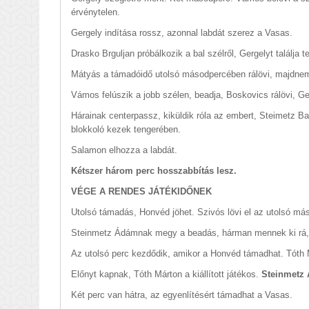
érvénytelen.
Gergely indítása rossz, azonnal labdát szerez a Vasas.
Drasko Brguljan próbálkozik a bal szélről, Gergelyt találja te
Mátyás a támadóidő utolsó másodpercében rálövi, majdne
Vámos felúszik a jobb szélen, beadja, Boskovics rálövi, Ge
Hárainak centerpassz, kiküldik róla az embert, Steimetz Ba
blokkoló kezek tengerében.
Salamon elhozza a labdát.
Kétszer három perc hosszabbítás lesz.
VÉGE A RENDES JÁTÉKIDŐNEK
Utolsó támadás, Honvéd jöhet. Szivós lövi el az utolsó más
Steinmetz Ádámnak megy a beadás, hárman mennek ki rá, 
Az utolsó perc kezdődik, amikor a Honvéd támadhat. Tóth
Előnyt kapnak, Tóth Márton a kiállított játékos.
Steinmetz
Két perc van hátra, az egyenlítésért támadhat a Vasas.