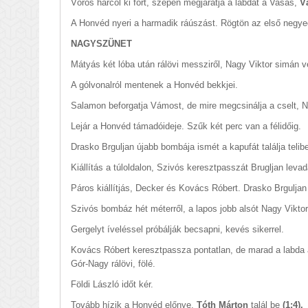
Vörös harcol ki fórt, szépen megjáratja a labdát a Vasas,
V
A Honvéd nyeri a harmadik ráúszást. Rögtön az első negy
NAGYSZÜNET
Mátyás két lóba után rálövi messziről, Nagy Viktor simán v
A gólvonalról mentenek a Honvéd bekkjei.
Salamon beforgatja Vámost, de mire megcsinálja a cselt, N
Lejár a Honvéd támadóideje. Szűk két perc van a félidőig.
Drasko Brguljan újabb bombája ismét a kapufát találja telib
Kiállítás a túloldalon, Szivós keresztpasszát Brugljan leva
Páros kiállítjás, Decker és Kovács Róbert. Drasko Brguljan h
Szivós bombáz hét méterről, a lapos jobb alsót Nagy Viktor
Gergelyt íveléssel próbálják becsapni, kevés sikerrel.
Kovács Róbert keresztpassza pontatlan, de marad a labda a
Gór-Nagy rálövi, fölé.
Földi László időt kér.
Tovább hízik a Honvéd előnye,
Tóth Márton
talál be
(1:4).