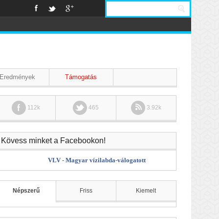
Eredmények
Támogatás
112k
465
3.92k
Kövess minket a Facebookon!
VLV - Magyar vízilabda-válogatott
Népszerű
Friss
Kiemelt