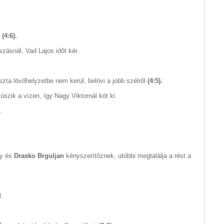
l
(4:6).
szásnál, Vad Lajos időt kér.
szta lövőhelyzetbe nem kerül, belövi a jobb szélről
(4:5).
szik a vízen, így Nagy Viktornál köt ki.
.
ly és
Drasko Brguljan
kényszerítőznek, utóbbi megtalálja a rést a
l.