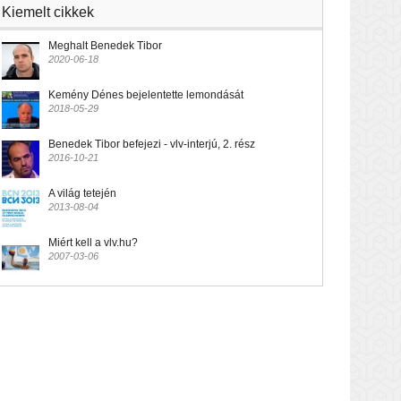
Kiemelt cikkek
Meghalt Benedek Tibor
2020-06-18
Kemény Dénes bejelentette lemondását
2018-05-29
Benedek Tibor befejezi - vlv-interjú, 2. rész
2016-10-21
A világ tetején
2013-08-04
Miért kell a vlv.hu?
2007-03-06