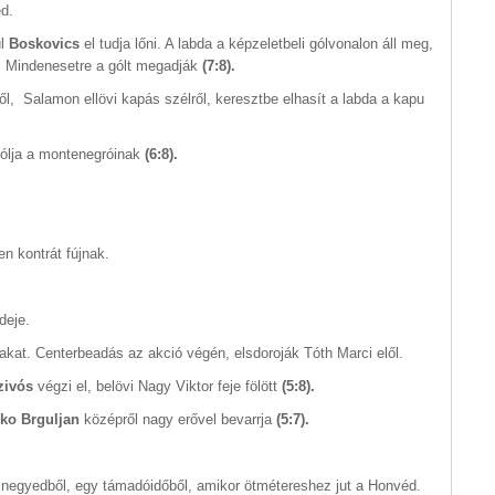
éd.
ül
Boskovics
el tudja lőni. A labda a képzeletbeli gólvonalon áll meg,
ni. Mindenesetre a gólt megadják
(7:8).
ől, Salamon ellövi kapás szélről, keresztbe elhasít a labda a kapu
gólja a montenegróinak
(6:8).
n kontrát fújnak.
deje.
sakat. Centerbeadás az akció végén, elsdoroják Tóth Marci elől.
zivós
végzi el, belövi Nagy Viktor feje fölött
(5:8).
ko Brguljan
középről nagy erővel bevarrja
(5:7).
a negyedből, egy támadóidőből, amikor ötmétereshez jut a Honvéd.