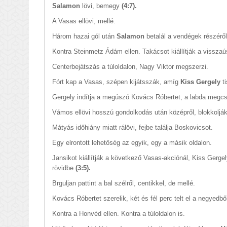
Salamon
lövi, bemegy
(4:7).
A Vasas ellövi, mellé.
Három hazai gól után
Salamon
betalál a vendégek részérő
Kontra Steinmetz Ádám ellen. Takácsot kiállítják a visszaú
Centerbejátszás a túloldalon, Nagy Viktor megszerzi.
Fórt kap a Vasas, szépen kijátsszák, amíg
Kiss Gergely
ti
Gergely indítja a megúszó Kovács Róbertet, a labda megcsú
Vámos ellövi hosszú gondolkodás után középről, blokkolják
Mátyás időhiány miatt rálövi, fejbe találja Boskovicsot.
Egy elrontott lehetőség az egyik, egy a másik oldalon.
Jansikot kiállítják a következő Vasas-akciónál, Kiss Gerge
rövidbe
(3:5).
Brguljan pattint a bal szélről, centikkel, de mellé.
Kovács Róbertet szerelik, két és fél perc telt el a negyedbő
Kontra a Honvéd ellen. Kontra a túloldalon is.