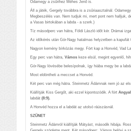
Odamegy a zsűrihez Méhes Jenő is.
Áll a játék, Gergely továbbra is a zsűriaasztalnál. Odameg
Megbeszélés van. Nem tudjuk mi, mert pont nem halljuk, d
a Vasas birtokában a labda - a szerk.)
Tíz másodperc van hátra, Földi László időt kér. Drámai izg
Az időkérés után Gór-Nagy hatalmas helyzetben a kapufát ta
Nagyon kemény bírkózás megy. Fórt kap a Honvéd, Vad Laj
Egy perc van hátra,
Vámos
keze elsül, megint egyenlő, hi
Gór-Nagy lövésébe belesípolnak, így hiába megy be a labd
Most eldöntheti a meccset a Honvéd.
Két perc van még hátra. Steinmetz Ádámnak nem jó az első 
Kiállítják Kiss Gergőt, aki ezzel kipontozódik. A fórt
Angya
labdát
(8:9).
A Honvéd hozza el a labdát az utolsó ráúszásnál.
SZÜNET
Steinmetz Ádámról kiállítják Mátyást, második hibája. Ross
Gergely szögletre ment. Két másodperc. Vámos belövi a sz