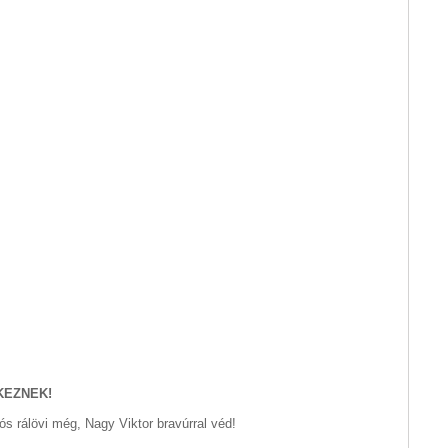
KEZNEK!
s rálövi még, Nagy Viktor bravúrral véd!