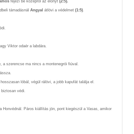
ámos
fejezi be középről az előnyt
(2:5).
edbeli támadásnál
Angyal
átlövi a védelmet
(1:5)
.
édi.
agy Viktor odaér a labdára.
e, a szerencse ma nincs a montenegrói fiúval.
dássza.
osszasan lóbál, végül rálövi, a jobb kapufát találja el.
 biztosan védi.
 Honvédnál. Páros kiállítás jön, pont kiegészül a Vasas, amikor