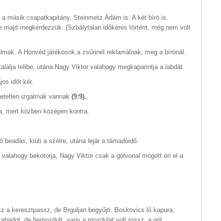
y a másik csapatkapitány, Steinmetz Ádám is. A két bíró is.
e majd megkérdezzük. (Szbálytalan időkérés történt, még nem volt
almak. A Honvéd játékosok a zsűrinél reklamálnak, meg a bírónál.
lálja telibe, utána Nagy Viktor valahogy megkaparintja a labdát
os időt kér.
hetetlen izgalmak vannak
(9:9).
a, mert közben középen kontra.
beadás, kiüti a szélre, utána lejár a támadóidő.
l
valahogy bekotorja, Nagy Viktor csak a gólvonal mögött éri el a
z a keresztpassz, de Brguljan begyűjti. Boskovics lő kapura,
abadot, de bemozdult, vagy a mozdulat volt rossz, a gól