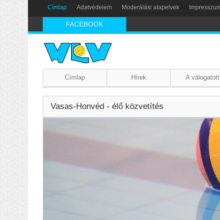
Címlap
Adatvédelem
Moderálási alapelvek
Impresszu
FACEBOOK
Címlap
Hírek
A válogatott
Vasas-Honvéd - élő közvetítés