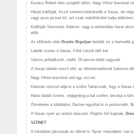
Kovács Róbert éles szögből rálövi, Nagy Viktor bravúrral v
Hárait kiállítják, kicsit szerencsétlenkedik a Vasas, de vég
vagy azon picivel túl, ezt csak videófelvétel tudja eldönte
Kiállítják Steinmetz Ádámot, nagy a reklamálás hazai részr
előtt.
Az időkérés után
Drasko Brguljan
betalál, ez a harmadik 
Labdát szerez a Vasas, Földi László időt kér.
Vámos próbálkozik, mellé. Öt percen belül vagyunk.
A Vasas labdát veszít elöl, az ellentámadásnál Salamon elle
Nagy Viktor bravúrral véd egy ziccert.
Katonás rosszul adja ki a szélre Takácsnak, fogy a Vasas i
Hárai labdát szerez, végigrobog a bal szélen, bevárja a tár
Ötméteres a túloldalon, Decker egyúttal ki is pontozódik.
S
A Vasas nyeri az utolsó ráúszást. Rögtön fórt kapnak,
Dras
SZÜNET
A túloldalon játszanak az idővel is. Nyolc másodperc van 